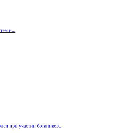
ем и...
ен при участии ботаников...