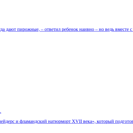
да дают пирожные, – ответил ребенок наивно – но ведь вместе с т
.
дерс и фламандский натюрморт XVII века», который подготовл