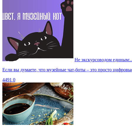
Не экскурсоводом единым:..
Если вы думаете, что музейные чат-боты – это просто цифровы
4491
0