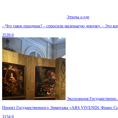
Этюды о еде
– Что такое праздник? – спросили маленькую девочку. – Это ког
3539
0
Экспозиция Государственн..
Проект Государственного Эрмитажа «ARS VIVENDI. Франс Сней
3154
0