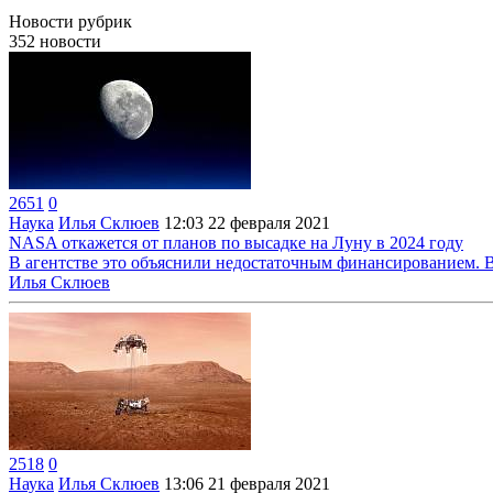
Новости
рубрик
352
новости
2651
0
Наука
Илья Склюев
12:03
22 февраля 2021
NASA откажется от планов по высадке на Луну в 2024 году
В агентстве это объяснили недостаточным финансированием. В
Илья Склюев
2518
0
Наука
Илья Склюев
13:06
21 февраля 2021