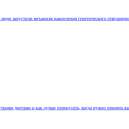
 люди запустили механизм накопления генетического отягощения
сткими диетами и как лучше перекусить, когда нужно принять ва