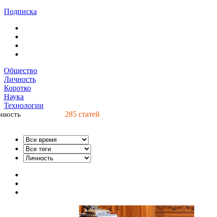
Подписка
Общество
Личность
Коротко
Наука
Технологии
285
статей
чность