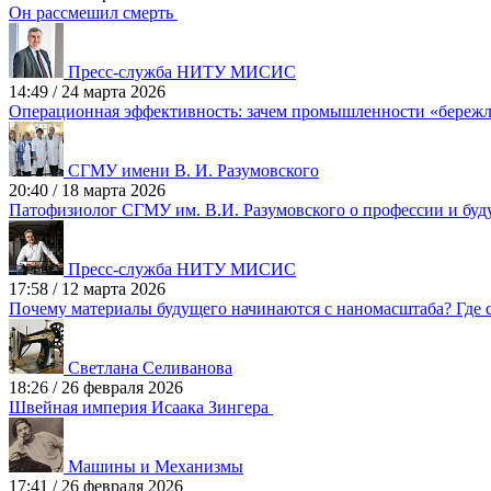
Он рассмешил смерть
Пресс-служба НИТУ МИСИС
14:49
/
24 марта 2026
Операционная эффективность: зачем промышленности «бережл
СГМУ имени В. И. Разумовского
20:40
/
18 марта 2026
Патофизиолог СГМУ им. В.И. Разумовского о профессии и бу
Пресс-служба НИТУ МИСИС
17:58
/
12 марта 2026
Почему материалы будущего начинаются с наномасштаба? Где 
Светлана Селиванова
18:26
/
26 февраля 2026
Швейная империя Исаака Зингера
Машины и Механизмы
17:41
/
26 февраля 2026