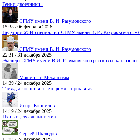
Гении-двоечники
СГМУ имени В. И. Разумовского
15:38
/
06 февраля 2026
Ведущий УЗИ-специалист СГМУ имени В. И. Разумовского: «Я
СГМУ имени В. И. Разумовского
22:31
/
31 декабря 2025
Эксперт СГМУ имени В.И. Разумовского рассказал, как распоз
Машины и Механизмы
14:39
/
24 декабря 2025
Трижды воспетая и четырежды проклятая
Игорь Корнилов
14:19
/
24 декабря 2025
Няньки для альпинистов
Сергей Шклюдов
13:04
/
24 декабря 2025