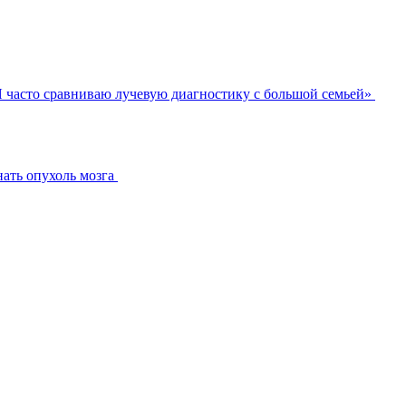
 часто сравниваю лучевую диагностику с большой семьей»
нать опухоль мозга