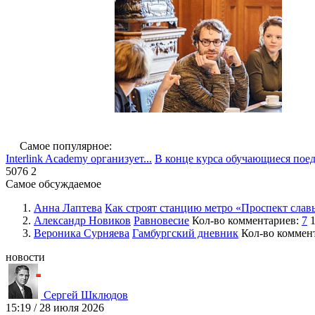
Самое популярное:
Interlink Academy организует...
В конце курса обучающиеся пое
5076
2
Самое обсуждаемое
Анна Лаптева
Как строят станцию метро «Проспект слав
Александр Новиков
Равновесие
Кол-во комментариев:
7
1
Вероника Сурняева
Гамбургский дневник
Кол-во коммен
новости
Сергей Шклюдов
15:19
/
28 июля 2026