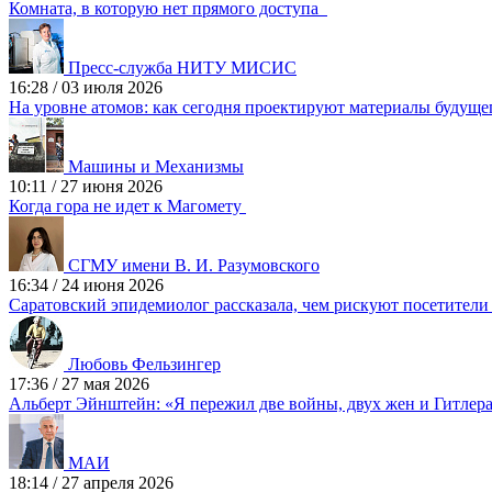
Комната, в которую нет прямого доступа
Пресс-служба НИТУ МИСИС
16:28
/
03 июля 2026
На уровне атомов: как сегодня проектируют материалы будущ
Машины и Механизмы
10:11
/
27 июня 2026
Когда гора не идет к Магомету
СГМУ имени В. И. Разумовского
16:34
/
24 июня 2026
Саратовский эпидемиолог рассказала, чем рискуют посетители
Любовь Фельзингер
17:36
/
27 мая 2026
Альберт Эйнштейн: «Я пережил две войны, двух жен и Гитле
МАИ
18:14
/
27 апреля 2026