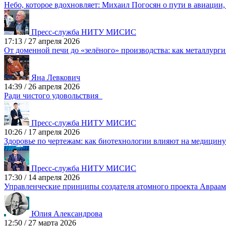
Небо, которое вдохновляет: Михаил Погосян о пути в авиаци
Пресс-служба НИТУ МИСИС
17:13
/
27 апреля 2026
От доменной печи до «зелёного» производства: как металлург
Яна Левкович
14:39
/
26 апреля 2026
Ради чистого удовольствия
Пресс-служба НИТУ МИСИС
10:26
/
17 апреля 2026
Здоровье по чертежам: как биотехнологии влияют на медицин
Пресс-служба НИТУ МИСИС
17:30
/
14 апреля 2026
Управленческие принципы создателя атомного проекта Авраам
Юлия Александрова
12:50
/
27 марта 2026