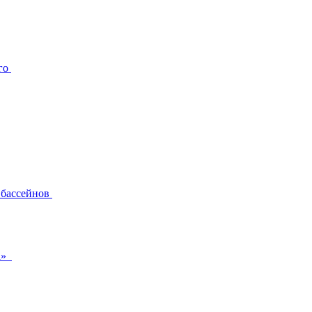
его
 бассейнов
ра»