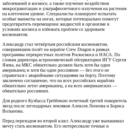
заболеваний в космосе, а также изучение воздействия
микрогравитации и ультрафиолетового излучения на растения
на клеточном уровне. Специалисты планируют испытать
особые манжеты на ногах, которые потенциально помогут
предотвратить перемещение жидкостей в организме в
условиях космоса и избежать проблем со здоровьем
космонавтов.
Александр стал четвёртым российским космонавтом,
совершившим полёт на корабле Crew Dragon в рамках
программы перекрестных полетов Роскосмоса и НАСА. По
словам директора астрономической обсерватории ИГУ Сергея
Язева, на МКС обязательно должен быть хотя бы один
американец и хотя бы один россиянин — без этого не
справиться с аварийными ситуациями на борту. Поэтому
заключено соглашение, что на всех российских кораблях
обязательно летит американец, а на всех американских —
обязательно россиянин.
Для родного Кузбасса Гребёнкин почетный третий покоритель
звезд после легендарных земляков Алексея Леонова и Бориса
Волынова.
Перед переходом во второй класс Александр уже вынашивал
мечту стать космонавтом. Его интересовали точные и