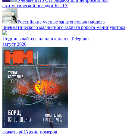
Ученые МТУСИ разработали нейросеть для
автоматической посадки БПЛА
Российские ученые запатентовали модель
пневматического магнитного захвата робота-манипулятора
Подписывайтесь на наш канал в Telegram
август 2026
скачать pdf
Архив номеров