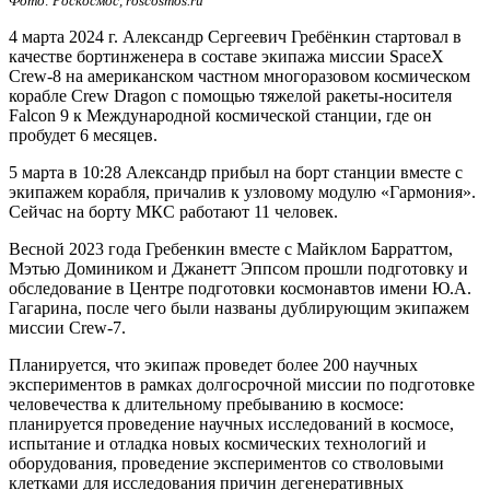
Фото: Роскосмос, roscosmos.ru
4 марта 2024 г.
Александр Сергеевич Гребёнкин стартовал в
качестве бортинженера в составе экипажа миссии SpaceX
Crew-8 на американском частном многоразовом космическом
корабле Crew Dragon c помощью тяжелой ракеты-носителя
Falcon 9 к Международной космической станции, где он
пробудет 6 месяцев.
5 марта в 10:28 Александр прибыл на борт станции вместе с
экипажем корабля, причалив к узловому модулю «Гармония».
Сейчас на борту МКС работают 11 человек.
Весной 2023 года Гребенкин вместе с Майклом Барраттом,
Мэтью Домиником и Джанетт Эппсом прошли подготовку и
обследование в Центре подготовки космонавтов имени Ю.А.
Гагарина, после чего были названы дублирующим экипажем
миссии Crew-7.
Планируется, что экипаж проведет более 200 научных
экспериментов в рамках долгосрочной миссии по подготовке
человечества к длительному пребыванию в космосе:
планируется проведение научных исследований в космосе,
испытание и отладка новых космических технологий и
оборудования, проведение экспериментов со стволовыми
клетками для исследования причин дегенеративных