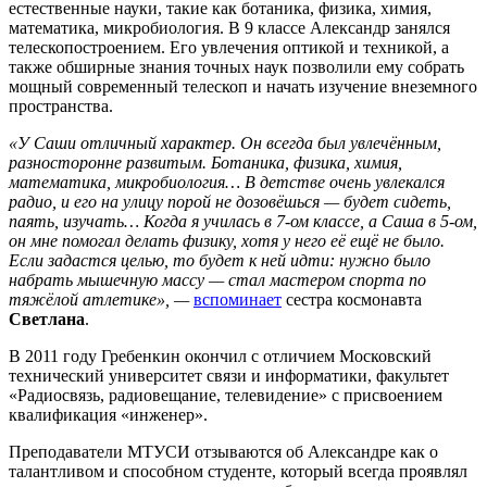
естественные науки, такие как ботаника, физика, химия,
математика, микробиология. В 9 классе Александр занялся
телескопостроением. Его увлечения оптикой и техникой, а
также обширные знания точных наук позволили ему собрать
мощный современный телескоп и начать изучение внеземного
пространства.
«У Саши отличный характер. Он всегда был увлечённым,
разносторонне развитым. Ботаника, физика, химия,
математика, микробиология… В детстве очень увлекался
радио, и его на улицу порой не дозовёшься — будет сидеть,
паять, изучать… Когда я училась в 7-ом классе, а Саша в 5-ом,
он мне помогал делать физику, хотя у него её ещё не было.
Если задастся целью, то будет к ней идти: нужно было
набрать мышечную массу — стал мастером спорта по
тяжёлой атлетике», —
вспоминает
сестра космонавта
Светлана
.
В 2011 году Гребенкин окончил с отличием Московский
технический университет связи и информатики, факультет
«Радиосвязь, радиовещание, телевидение» с присвоением
квалификация «инженер».
Преподаватели МТУСИ отзываются об Александре как о
талантливом и способном студенте, который всегда проявлял