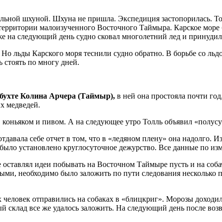
гольной шхуной. Шхуна не пришла. Экспедиция застопорилась. То
территории малоизученного Восточного Таймыра. Карское море б
уже на следующий день судно сковал многолетний лед и принудил
Но льды Карского моря теснили судно обратно. В борьбе со льдо
 стоять по многу дней.
бухте Колина Арчера (Таймыр),
в ней она простояла почти год
х медведей.
оньяком и пивом. А на следующее утро Толль объявил «полусух
давала себе отчет в том, что в «ледяном плену» она надолго. И
и было установлено круглосуточное дежурство. Все данные по и
 оставлял идеи побывать на Восточном Таймыре пусть и на соба
выми, необходимо было заложить по пути следования несколько 
х человек отправились на собаках в «блицкриг». Морозы доходил
й склад все же удалось заложить. На следующий день после воз