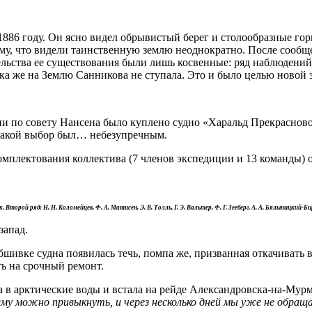
86 году. Он ясно видел обрывистый берег и столообразные горы
му, что видели таинственную землю неоднократно. После сообще
ьства ее существования были лишь косвенные: ряд наблюдений 
ека же на Землю Санникова не ступала. Это и было целью новой 
ии по совету Нансена было куплено судно «Харальд Прекрасново
 такой выбор был… небезупречным.
омплектования коллектива (7 членов экспедиции и 13 команды) о
орой ряд: Н. Н. Коломейцев, Ф. А. Матисен, Э. В. Толль, Г. Э. Вальтер, Ф. Г. Зееберг, А. А. Бялыницкий-Б
запад.
шивке судна появилась течь, помпа же, призванная откачивать в
ть на срочный ремонт.
 в арктические воды и встала на рейде Александровска-на-Мурм
сему можно привыкнуть, и через несколько дней мы уже не обращ