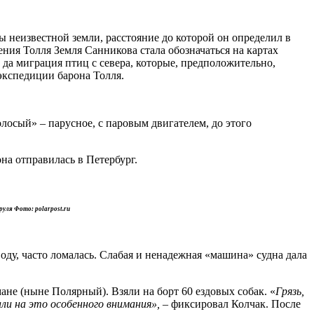
 неизвестной земли, расстояние до которой он определил в
ния Толля Земля Санникова стала обозначаться на картах
да миграция птиц с севера, которые, предположительно,
экспедиции барона Толля.
лосый» – парусное, с паровым двигателем, до этого
на отправилась в Петербург.
ируля Фото: polarpost.ru
оду, часто ломалась. Слабая и ненадежная «машина» судна дала
ане (ныне Полярный). Взяли на борт 60 ездовых собак. «
Грязь,
али на это особенного внимания», –
фиксировал Колчак. После