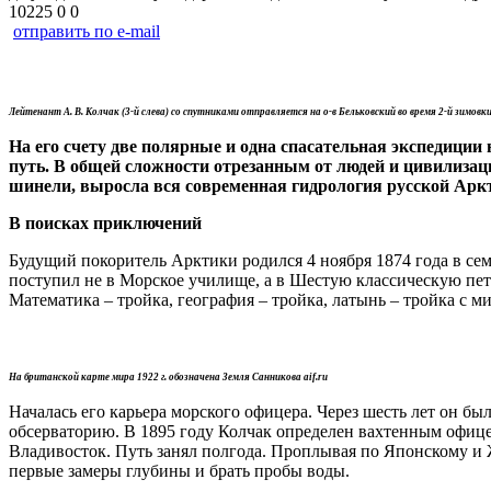
10225
0
0
отправить по e-mail
Лейтенант А. В. Колчак (3-й слева) со спутниками отправляется на о-в Бельковский во время 2-й зимовки
На его счету две полярные и одна спасательная экспедици
путь. В общей сложности отрезанным от людей и цивилизаци
шинели, выросла вся современная гидрология русской Арк
В поисках приключений
Будущий покоритель Арктики родился 4 ноября 1874 года в се
поступил не в Морское училище, а в Шестую классическую пет
Математика – тройка, география – тройка, латынь – тройка с м
На британской карте мира 1922 г. обозначена Земля Санникова aif.ru
Началась его карьера морского офицера. Через шесть лет он 
обсерваторию. В 1895 году Колчак определен вахтенным офице
Владивосток. Путь занял полгода. Проплывая по Японскому и Ж
первые замеры глубины и брать пробы воды.