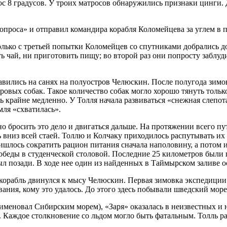
с 8 градусов. У троих матросов обнаружились признаки цинги. 
опроса» и отправил командира корабля Коломейцева за углем в 
олько с третьей попытки Коломейцев со спутниками добрались д
 чай, ни приготовить пищу; во второй раз они попросту заблудил
авились на санях на полуостров Челюскин. После полугода зимов
ровых собак. Такое количество собак могло хорошо тянуть тольк
 крайне медленно. У Толля начала развиваться «снежная слепот
мля «схватилась».
о бросить это дело и двигаться дальше. На протяжении всего п
ь вниз всей стаей. Толлю и Колчаку приходилось распутывать их
лось сократить рацион питания сначала наполовину, а потом и 
обеды в студенческой столовой. Последние 25 километров были п
был позади. В ходе нее один из найденных в Таймырском заливе 
и корабль двинулся к мысу Челюскин. Первая зимовка экспедиции
вания, кому это удалось. До этого здесь побывали шведский мор
поименовал Сибирским морем), «Заря» оказалась в неизвестных и 
аждое столкновение со льдом могло быть фатальным. Толль рас