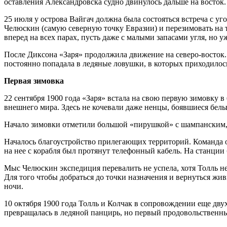
оставления Александровска судно двинулось дальше на восток.
25 июля у острова Вайгач должна была состояться встреча с у
Челюскин (самую северную точку Евразии) и перезимовать на 
вперед на всех парах, пусть даже с малыми запасами угля, но 
После Диксона «Заря» продолжила движение на северо-восток. 
постоянно попадала в ледяные ловушки, в которых приходилось
Первая зимовка
22 сентября 1900 года «Заря» встала на свою первую зимовку в
внешнего мира. Здесь не кочевали даже ненцы, боявшиеся белы
Начало зимовки отметили большой «пирушкой» с шампанским, к
Началось благоустройство прилегающих территорий. Команда от
на нее с корабля был протянут телефонный кабель. На станци
Мыс Челюскин экспедиция перевалить не успела, хотя Толль не
Для того чтобы добраться до точки назначения и вернуться жи
ночи.
10 октября 1900 года Толль и Колчак в сопровождении еще дву
превращалась в ледяной панцирь, но первый продовольственны