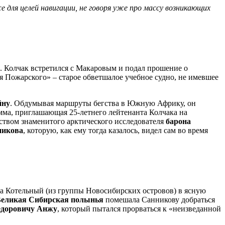
 для целей навигации, не говоря уже про массу возникающих
. Колчак встретился с Макаровым и подал прошение о
я Пожарского» – старое обветшалое учебное судно, не имевшее
йну
. Обдумывая маршруты бегства в Южную Африку, он
мма, приглашающая 25-летнего лейтенанта Колчака на
ством знаменитого арктического исследователя
барона
никова
, которую, как ему тогда казалось, видел сам во время
ова Котельный (из группы Новосибирских островов) в ясную
еликая Сибирская полынья
помешала Санникову добраться
едоровичу Анжу
, который пытался прорваться к «неизведанной