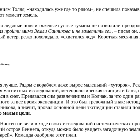
ниям Толля, «находилась уже где-то рядом», не спешила показыв
от момент земель.
о ледяные поля и тяжелые густые туманы не позволили преодоле
з пройти мимо Земли Санникова и не заметить ее»
, – писал он
ый ветер, резко похолодало, «схватился лед». Короткая месячная
edia.org
я лучше. Рядом с кораблем даже вырос маленький «хуторок». Ре
я магнитных исследований, метеорологическая станция и баня,
ся в снег. Предавался сим развлечениям и Колчак, за что один р
ого за все время экспедиции. И это был тревожный знак: истоще
икова, а значит, провал основной цели экспедиции ставили под
о малые цели
.
и Нансен не вели в ходе своих исследований систематических п
й остров Беннета, откуда можно было увидеть загадочную землю
арей». Команда одобрила этот план.