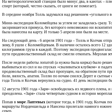
На метеорологической станции было минус два, в каютах – плю
спирт (который, честно сказать, от цинги не помогает).
В середине ноября Толль задумался над решением «угольного в
Мини-экспедиция Коломейцева за углем не заладилась сразу. Т
засорившегося примуса, без которого невозможно ни вскипятить
была нанесена на карту. И только 5 апреля они были на месте.
На следующий день - 6 апреля 1901 года – Толль и Колчак отпр
зиму, 8 ушли с Коломейцевым. В наличии осталось всего 12 здо
килограммов груза в каждой. Поэтому экспедиция продвигалась
пути продовольственный склад не смогли откопать. Мерзлая зе
После недели работы лопатой (а нужна была кирка) было решен
выбиваться из сил и на спусках «сваливаться клубком» и падат
продовольственный склад был пропущен, на обратном пути приш
боли, вялость, апатия. Толлю по ночам снился Дерпт и сытные 
года Толль и Колчак вернулись на судно. 41 день экспедиции 
12 августа 1901 года «Заря» освободилась из ледяного плена, 
преодолена. «Заря» стала четвертым судном в истории морепла
Попав в
море Лаптевых
(которое тогда, в 1901 году, Колчак 
маршруты Норденшельда и Нансена пролегали намного южнее. К
север.