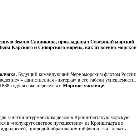
нственную Землю Санникова, прокладывал Северный морской
«Льды Карского и Сибирского морей», как из военно-морской
олчака
. Будущий командующий Черноморским флотом России
едение» – единственная «пятерка» в его табели успеваемости.
1888 году все же перевелся в
Морское училище
.
ен для занятий штурманским делом в Кронштадтскую морскую
ся в «полукругосветное путешествие» из Кронштадта во
идрологией, природой образования тайфунов, стал делать