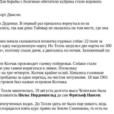
Для борьбы с болезнью обитатели кубрика стали воровать
порт Диксон.
о Дудинки. В первый раз пришлось вернуться из-за
ись, так как реки Таймыр не оказалось на том месте, где она
ки начала сказываться нехватка ездовых собак: 22 пали за
о одну нагруженную нарту. Но Толль загрузил две нарты по 300
а», поэтому спали днем, а двигались по ночам. Заложенный по
ути Колчак производит съемку побережья. Собаки стали
 и уже самим впрягаться в лямки. Поскольку
на три четверти. Колчак крайне ослаб. Начались головные
ройдены за один переход, на чистом энтузиазме. 18 мая 1901
островов был назван островом Колчака.
 Толля закончилась. 19 августа долгота мыса Челюскин была
еплаватель
Нильс Норденшельд
да сам
Фритьоф Нансен
.
неизученных водах. До Толля здесь не было еще никого, ведь
порядился взять курс прямо на Землю Санникова, то есть на