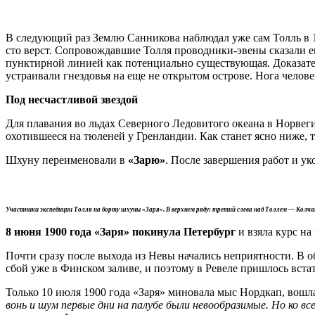
В следующий раз Землю Санникова наблюдал уже сам Толль в 18
сто верст. Сопровождавшие Толля проводники-эвены сказали е
пунктирной линией как потенциально существующая. Доказател
устраивали гнездовья на еще не открытом острове. Нога челов
Под несчастливой звездой
Для плавания во льдах Северного Ледовитого океана в Норвег
охотившееся на тюленей у Гренландии. Как станет ясно ниже,
Шхуну переименовали в
«Зарю»
. После завершения работ и ук
Участники экспедиции Толля на борту шхуны «Заря». В верхнем ряду: третий слева над Толлем — Колчак. Вт
8 июня 1900 года «Заря» покинула Петербург
и взяла курс на 
Почти сразу после выхода из Невы начались неприятности. В об
сбой уже в Финском заливе, и поэтому в Ревеле пришлось вста
Только 10 июля 1900 года «Заря» миновала мыс Нордкап, вошла
вонь и шум первые дни на палубе были невообразимые. Но ко в