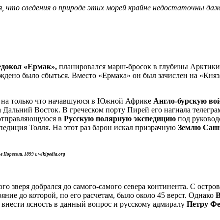
я, что сведения о природе этих морей крайне недостаточны даже
едокол «Ермак»,
планировался марш-бросок в глубины Арктики
ждено было сбыться. Вместо «Ермака» он был зачислен на «Княз
ан на только что начавшуюся в Южной Африке
Англо-бурскую во
Дальний Восток. В греческом порту Пирей его нагнала телегра
 отправляющуюся в
Русскую полярную экспедицию
под руковод
спедиция Толля. На этот раз барон искал призрачную
Землю Сан
Норвегии, 1899 г. wikipedia.org
го зверя добрался до самого-самого севера континента. С остр
яние до которой, по его расчетам, было около 45 верст. Однако
В
 внести ясность в данный вопрос и русскому адмиралу
Петру Ф