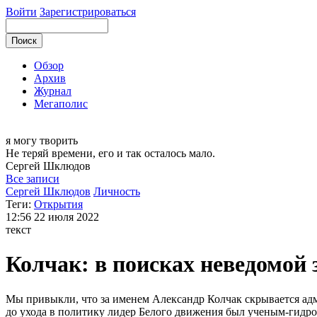
Войти
Зарегистрироваться
Обзор
Архив
Журнал
Мегаполис
я могу
творить
Не теряй времени, его и так осталось мало.
Сергей
Шклюдов
Все записи
Сергей Шклюдов
Личность
Теги:
Открытия
12:56
22 июля 2022
текст
Колчак: в поисках неведомой 
Мы привыкли, что за именем Александр Колчак скрывается адм
до ухода в политику лидер Белого движения был ученым-гидро