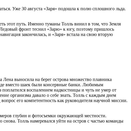
аться. Уже 30 августа «Заря» подошла к полю сплошного льда.
ть этот путь. Именно туманы Толль винил в том, что Земля
. Ледовый фронт теснил «Зарю» к югу, поэтому пришлось
 навигация закончилась, и «Заря» встала на свою вторую
ка Лена выносила на берег острова множество плавника
 где вместо шаек были консервные банки. Любимым
аз поплатился воспалением надкостницы и чуть не умер от
ние организма давало о себе знать. Толль с каждым днем
 вопрос его компетентность как руководителя научной миссии.
ромеров глубин и фотосъемки окружающей местности.
 снова. Толль намеревался уйти на остров с частью команды