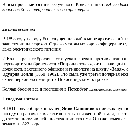
В нем просыпается интерес ученого. Колчак пишет:
«Я убедилс
вопросов более теоретического характера».
А. В. Колчак. paris1814.com
В 1898 году на воду был спущен первый в мире арктический
л
зачислении на ледокол. Однако мечтам молодого офицера не су
даже электрического питания.
И Колчак решает бросить все и уехать воевать против англич
переводится на броненосец «Петропавловск», отплывающий на 
должность вахтенного офицера и гидролога на шхуну
«Заря»
,
Эдуарда Толля
(1858–1902). Это была уже третья полярная эк
своей первой экспедиции к Новосибирским островам.
Колчак бросил все и поспешил в Петербург.
Шхуна экспедиции Толля «Заря» в 
Неведомая земля
В 1811 году сибирский купец
Яков Санников
в поисках пушно
погоду он разглядел вдалеке контуры неизвестной земли, рассто
до земли, получившей впоследствии его имя. Она же помешала
земле» в 1822 году.