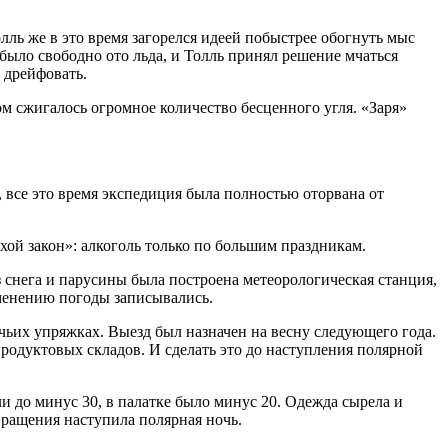
лль же в это время загорелся идеей побыстрее обогнуть мыс
ыло свободно ото льда, и Толль принял решение мчаться
 дрейфовать.
м сжигалось огромное количество бесценного угля. «Заря»
, все это время экспедиция была полностью оторвана от
ой закон»: алкоголь только по большим праздникам.
з снега и парусины была построена метеорологическая станция,
зменению погоды записывались.
чьих упряжках. Выезд был назначен на весну следующего года.
продуктовых складов. И сделать это до наступления полярной
и до минус 30, в палатке было минус 20. Одежда сырела и
вращения наступила полярная ночь.