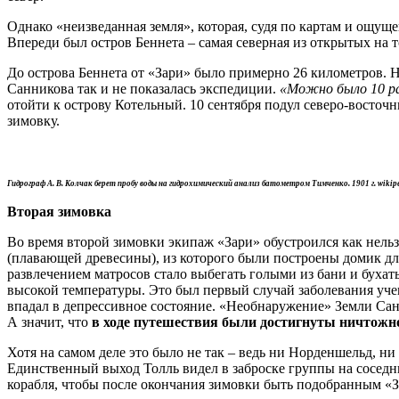
Однако «неизведанная земля», которая, судя по картам и ощуще
Впереди был остров Беннета – самая северная из открытых на т
До острова Беннета от «Зари» было примерно 26 километров. Н
Санникова так и не показалась экспедиции.
«Можно было 10 ра
отойти к острову Котельный. 10 сентября подул северо-восточн
зимовку.
Гидрограф А. В. Колчак берет пробу воды на гидрохимический анализ батометром Тимченко. 1901 г. wikip
Вторая зимовка
Во время второй зимовки экипаж «Зари» обустроился как нельз
(плавающей древесины), из которого были построены домик дл
развлечением матросов стало выбегать голыми из бани и бухать
высокой температуры. Это был первый случай заболевания учен
впадал в депрессивное состояние. «Необнаружение» Земли Санн
А значит, что
в ходе путешествия были достигнуты ничтожн
Хотя на самом деле это было не так – ведь ни Норденшельд, н
Единственный выход Толль видел в заброске группы на соседни
корабля, чтобы после окончания зимовки быть подобранным «З