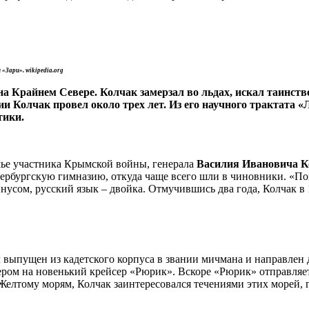
 «Зари». wikipedia.org
и на Крайнем Севере. Колчак замерзал во льдах, искал таи
и Колчак провел около трех лет. Из его научного трактата 
тики.
мье участника Крымской войны, генерала
Василия Ивановича К
ербургскую гимназию, откуда чаще всего шли в чиновники. «Пов
инусом, русский язык – двойка. Отмучившись два года, Колчак в 
был выпущен из кадетского корпуса в звании мичмана и направл
ром на новенький крейсер «Рюрик». Вскоре «Рюрик» отправляет
елтому морям, Колчак заинтересовался течениями этих морей, г