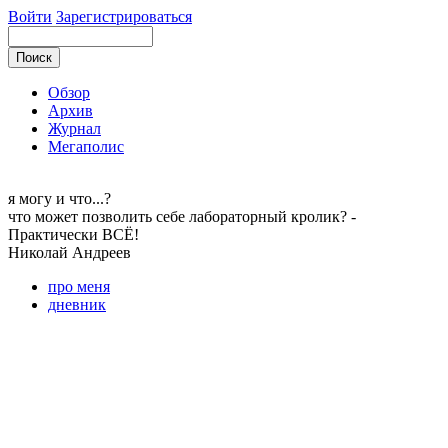
Войти
Зарегистрироваться
Обзор
Архив
Журнал
Мегаполис
я могу
и что...?
что может позволить себе лабораторный кролик? -
Практически ВСЁ!
Николай
Андреев
про меня
дневник