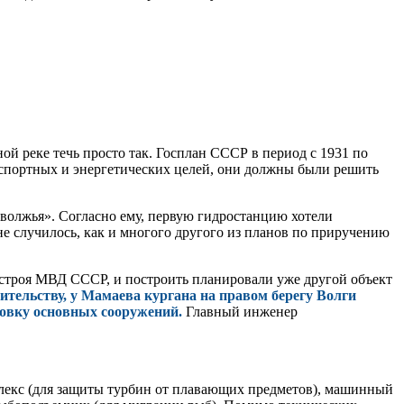
ой реке течь просто так. Госплан СССР в период с 1931 по
нспортных и энергетических целей, они должны были решить
волжья». Согласно ему, первую гидростанцию хотели
е случилось, как и многого другого из планов по приручению
остроя МВД СССР, и построить планировали уже другой объект
ительству, у Мамаева кургана на правом берегу Волги
новку основных сооружений.
Главный инженер
лекс (для защиты турбин от плавающих предметов), машинный