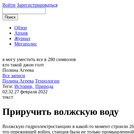
Войти
Зарегистрироваться
Обзор
Архив
Журнал
Мегаполис
я могу
уместить все в 280 символов
кто такой джон голт
Полина
Агеева
Все записи
Полина Агеева
Технологии
Теги:
История,
Природа
02:32
27 февраля 2022
текст
Приручить волжскую воду
Волжскую гидроэлектростанцию в какой-то момент строили 26 ты
что пережившей войну, станция была не только промышленной 