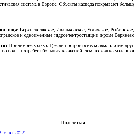
гетическая система в Европе. Объекты каскада покрывают большу
анилища:
Верхневолжское, Иваньковское, Угличское, Рыбинское,
оградское и одноименные гидроэлектростанции (кроме Верхнев
сти?
Причин несколько: 1) если построить несколько плотин друг
ство воды, потребует больших вложений, чем несколько маленьк
Поделиться
 март 2022)
.