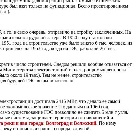
 рыбоподъемник (для миграции рыб). Помимо технических
курс был взят только на функционал. Всего проектированием
 д.).
а то, в свою очередь, отправило на стройку заключенных. На
равительно-трудовой лагерь. В 1950 году стартовали
951 года на строительстве уже было занято 6 тыс. человек, из
 пришелся на 1953 год, когда на ГЭС работали 26 тыс.
атив число строителей. Следом решили вообще отказаться от
троя Министерства электростанций и электропромышленности
ыло около 19 тыс.). Тем не менее, строительство
к для будущей ГЭС вырыли котлован.
оэлектростанции достигала 2415 МВт, что делало ее самой
е экономическое значение. По данным на 1960 год,
 само существование ГЭС позволило не сжигать 5 млн т угля.
льные системы, защищает территории от наводнений и
а реки и два города: Волгоград и Волжский.
По нему
 реку и попасть из одного города в другой.