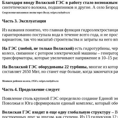
Благодаря вводу Волжской ГЭС в работу стало возможным
синтетического волокна, подшипников и другие. А село Безродн
Сооружение наплавного моста через Волгу, volges.rushydro.ru
Часть 3. Эксплуатация
Из названия понятно, что главная функция гидроэлектростанц
гарантированно поступала вода в течение всего года, и не про
вариантом, так что масштаб строительства и затраты на него в
На ГЭС (любой, не только Волжской)
есть гидротурбины, чере
колесо, связанное с ротором электрической машины – генерато
трансформаторы, которые увеличивают напряжение в 10–15 раз
На Волжской ГЭС оборудованы 22 турбины,
многие из котор
составляет 2650 Мвт, но станет еще больше, когда закончатся 
Монтаж рабочего колеса, 1958 г. volges.rushydro.ru
Часть 4. Продолжение следует
Появление столь крупной ГЭС определило создание Единой эн
Поволжья и Юга сформировали единый комплекс, который обесп
Волжская ГЭС входит в еще одну глобальную структуру –
Во
построенных друг за другом, как ступени. Из 13 гидроузлов 1