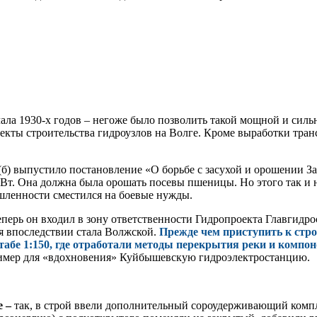
ла 1930-х годов – негоже было позволить такой мощной и сильн
оекты строительства гидроузлов на Волге. Кроме выработки тра
б) выпустило постановление «О борьбе с засухой и орошении За
Вт. Она должна была орошать посевы пшеницы. Но этого так и н
ышленности сместился на боевые нужды.
перь он входил в зону ответственности Гидропроекта Главгидр
 впоследствии стала Волжской.
Прежде чем приступить к стро
абе 1:150, где отработали методы перекрытия реки и компо
имер для «вдохновения» Куйбышевскую гидроэлектростанцию.
е –
так, в строй ввели дополнительный сороудерживающий комп