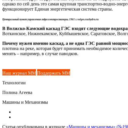
однако по сей день это самая крупная транспортно-водно-энер
функционирует Единая энергетическая система страны.
Центральный пункт управления гидроэлектростанции, 1961 г. volges.rushydro.ru
В Волжско-Камский каскад ГЭС входят следующие водохр
Воткинское, Нижнекамское, Куйбышевское, Саратовское, Волг
Почему нужен именно каскад, а не одна ГЭС равной мощно
плотина на реке, которая будет принимать необходимое количе
менять – например, в случае паводков.
Наш журнал ММ
Поддержать ММ
Технологии
Полина Агеева
Машины и Механизмы
Статья опубликована в журнале
«Машины и механизмы» (№198,