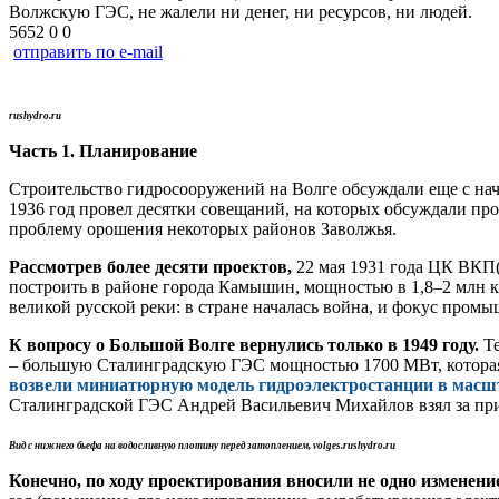
Волжскую ГЭС, не жалели ни денег, ни ресурсов, ни людей.
5652
0
0
отправить по e-mail
rushydro.ru
Часть 1. Планирование
Строительство гидросооружений на Волге обсуждали еще с нача
1936 год провел десятки совещаний, на которых обсуждали пр
проблему орошения некоторых районов Заволжья.
Рассмотрев более десяти проектов,
22 мая 1931 года ЦК ВКП(
построить в районе города Камышин, мощностью в 1,8–2 млн к
великой русской реки: в стране началась война, и фокус пром
К вопросу о Большой Волге вернулись только в 1949 году.
Те
– большую Сталинградскую ГЭС мощностью 1700 МВт, которая
возвели миниатюрную модель гидроэлектростанции в масшт
Сталинградской ГЭС Андрей Васильевич Михайлов взял за пр
Вид с нижнего бьефа на водосливную плотину перед затоплением, volges.rushydro.ru
Конечно, по ходу проектирования вносили не одно изменени