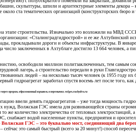
ктроэнергию) с полуоткрытого поменяли на закрытый, добавили
 башни, скульптуры, шпили и архитектурные элементы декора – 
около ста тематических организаций (конструкторских бюро и т.
 этапе строительства. Изначально это возложили на МВД СССР, 
 организации: «Сталинградгидрострой» и ее же Ахтубинский исп
ады, прокладывали дороги и объекты инфраструктуры. В январе 1
 число заключенных в Ахтублаге достигло 13 664 человек, а пик
нистию, освободили миллион политзаключенных, тем самым сокр
трудовой лагерь, а строительство передали в руки Главгидрос
твованных людей – на несколько тысяч человек (к 1955 году их б
ервый гидроагрегат заработал спустя восемь лет после того, ка
ерез проран, образованный взрывом, в перемычке, volges.rushydro.ru
уатацию ввели девять гидроагрегатов – уже тогда мощность гидр
х нужд, Волжская ГЭС имела для развивающейся страны огромно
 то же количество электричества от тепловых электростанций, а
ЭС, снабжает водой населенные пункты, предприятия и оросите
о Волжская ГЭС – это буквально мост, соединяющий два берег
 сейчас это самый быстрый (всего за 20 минут!) способ пересечь