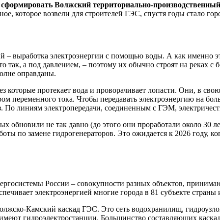
 сформировать Волжский территориально-производственный
ое, которое возвели для строителей ГЭС, спустя годы стало гор
ий – выработка электроэнергии с помощью воды. А как именно э
сто так, а под давлением, – поэтому их обычно строят на реках 
полне оправданы.
з которые протекает вода и проворачивает лопасти. Они, в свою 
ром переменного тока. Чтобы передавать электроэнергию на бол
. По линиям электропередачи, соединенным с ГЭМ, электричест
ых обновили не так давно (до этого они проработали около 30 
работы по замене гидрогенераторов. Это ожидается к 2026 году, 
ергосистемы России – совокупности разных объектов, принима
ечивает электроэнергией многие города в 81 субъекте страны и
лжско-Камский каскад ГЭС. Это сеть водохранилищ, гидроузлов
2 имеют гидроэлектростанции. Большинство составляющих каскада