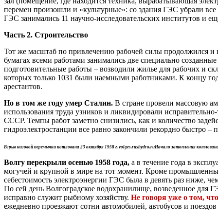
зал (помещение, где находится техника, вырабатывающая эле
перемен произошли и «культурные»: со здания ГЭС убрали все
ГЭС занимались 11 научно-исследовательских институтов и еще 
Часть 2. Строительство
Тот же масштаб по привлечению рабочей силы продолжился и на
бумагах всеми работами занимались две специально созданные
подготовительные работы – возводили жилье для рабочих и скл
которых только 1031 были наемными работниками. К концу года
арестантов.
Но в том же году умер Сталин.
В стране провели массовую ам
использования труда узников и ликвидировали исправительно-
СССР. Темпы работ заметно снизились, как и количество задейс
гидроэлектростанции все равно закончили рекордно быстро – п
Взрыв низовой перемычки котлована 23 октября 1958 г. volges.rushydro.ru
Начало затопления котлована ч
Волгу перекрыли осенью 1958 года,
а в течение года в экспл
могучей и крупной в мире на тот момент. Кроме промышленны
себестоимость электроэнергии ГЭС была в девять раз ниже, чем
По сей день Волгоградское водохранилище, возведенное для Г
исправно служит рыбному хозяйству.
Не говоря уже о том, чт
ежедневно проезжают сотни автомобилей, автобусов и поездов –