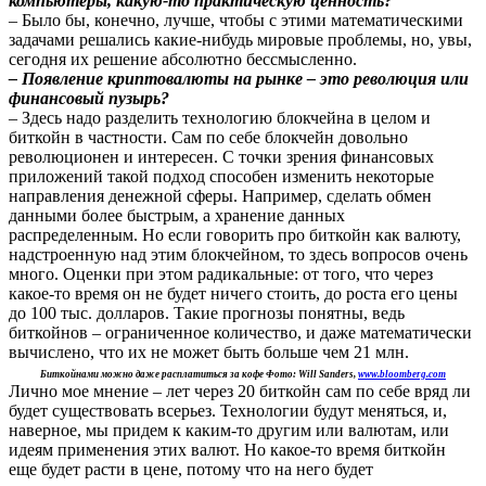
компьютеры, какую-то практическую ценность?
– Было бы, конечно, лучше, чтобы с этими математическими
задачами решались какие-нибудь мировые проблемы, но, увы,
сегодня их решение абсолютно бессмысленно.
– Появление криптовалюты на рынке – это революция или
финансовый пузырь?
– Здесь надо разделить технологию блокчейна в целом и
биткойн в частности. Сам по себе блокчейн довольно
революционен и интересен. С точки зрения финансовых
приложений такой подход способен изменить некоторые
направления денежной сферы. Например, сделать обмен
данными более быстрым, а хранение данных
распределенным. Но если говорить про биткойн как валюту,
надстроенную над этим блокчейном, то здесь вопросов очень
много. Оценки при этом радикальные: от того, что через
какое-то время он не будет ничего стоить, до роста его цены
до 100 тыс. долларов. Такие прогнозы понятны, ведь
биткойнов – ограниченное количество, и даже математически
вычислено, что их не может быть больше чем 21 млн.
Биткойнами можно даже расплатиться за кофе Фото: Will Sanders,
www.bloomberg.com
Лично мое мнение – лет через 20 биткойн сам по себе вряд ли
будет существовать всерьез. Технологии будут меняться, и,
наверное, мы придем к каким-то другим или валютам, или
идеям применения этих валют. Но какое-то время биткойн
еще будет расти в цене, потому что на него будет