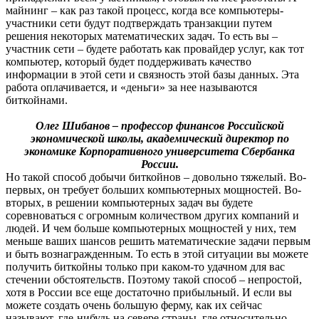
майнинг – как раз такой процесс, когда все компьютеры-
участники сети будут подтверждать транзакции путем
решения некоторых математических задач. То есть вы –
участник сети – будете работать как провайдер услуг, как тот
компьютер, который будет поддерживать качество
информации в этой сети и связность этой базы данных. Эта
работа оплачивается, и «деньги» за нее называются
биткойнами.
Олег Шибанов – профессор финансов Российской
экономической школы, академический директор по
экономике Корпоративного университета Сбербанка
России.
Но такой способ добычи биткойнов – довольно тяжелый. Во-
первых, он требует больших компьютерных мощностей. Во-
вторых, в решении компьютерных задач вы будете
соревноваться с огромным количеством других компаний и
людей. И чем больше компьютерных мощностей у них, тем
меньше ваших шансов решить математические задачи первым
и быть вознагражденным. То есть в этой ситуации вы можете
получить биткойны только при каком-то удачном для вас
стечении обстоятельств. Поэтому такой способ – непростой,
хотя в России все еще достаточно прибыльный. И если вы
можете создать очень большую ферму, как их сейчас
называют, где-нибудь на севере страны, где относительно