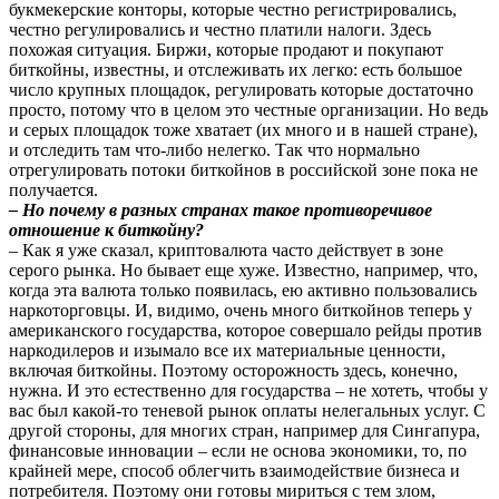
букмекерские конторы, которые честно регистрировались,
честно регулировались и честно платили налоги. Здесь
похожая ситуация. Биржи, которые продают и покупают
биткойны, известны, и отслеживать их легко: есть большое
число крупных площадок, регулировать которые достаточно
просто, потому что в целом это честные организации. Но ведь
и серых площадок тоже хватает (их много и в нашей стране),
и отследить там что-либо нелегко. Так что нормально
отрегулировать потоки биткойнов в российской зоне пока не
получается.
– Но почему в разных странах такое противоречивое
отношение к биткойну?
– Как я уже сказал, криптовалюта часто действует в зоне
серого рынка. Но бывает еще хуже. Известно, например, что,
когда эта валюта только появилась, ею активно пользовались
наркоторговцы. И, видимо, очень много биткойнов теперь у
американского государства, которое совершало рейды против
наркодилеров и изымало все их материальные ценности,
включая биткойны. Поэтому осторожность здесь, конечно,
нужна. И это естественно для государства – не хотеть, чтобы у
вас был какой-то теневой рынок оплаты нелегальных услуг. С
другой стороны, для многих стран, например для Сингапура,
финансовые инновации – если не основа экономики, то, по
крайней мере, способ облегчить взаимодействие бизнеса и
потребителя. Поэтому они готовы мириться с тем злом,