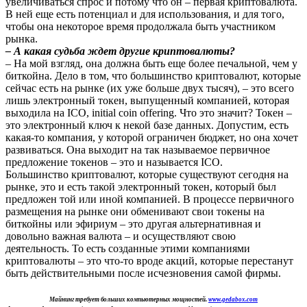
увеличиваться спрос и потому что он – первая криптовалюта.
В ней еще есть потенциал и для использования, и для того,
чтобы она некоторое время продолжала быть участником
рынка.
– А какая судьба ждет другие криптовалюты?
– На мой взгляд, она должна быть еще более печальной, чем у
биткойна. Дело в том, что большинство криптовалют, которые
сейчас есть на рынке (их уже больше двух тысяч), – это всего
лишь электронный токен, выпущенный компанией, которая
выходила на ICO, initial coin offering. Что это значит? Токен –
это электронный ключ к некой базе данных. Допустим, есть
какая-то компания, у которой ограничен бюджет, но она хочет
развиваться. Она выходит на так называемое первичное
предложение токенов – это и называется ICO.
Большинство криптовалют, которые существуют сегодня на
рынке, это и есть такой электронный токен, который был
предложен той или иной компанией. В процессе первичного
размещения на рынке они обменивают свои токены на
биткойны или эфириум – это другая альтернативная и
довольно важная валюта – и осуществляют свою
деятельность. То есть созданные этими компаниями
криптовалюты – это что-то вроде акций, которые перестанут
быть действительными после исчезновения самой фирмы.
Майнинг требует больших компьютерных мощностей.
www.gedabox.com