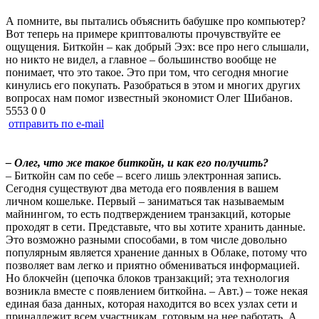
А помните, вы пытались объяснить бабушке про компьютер?
Вот теперь на примере криптовалюты прочувствуйте ее
ощущения. Биткойн – как добрый Ээх: все про него слышали,
но никто не видел, а главное – большинство вообще не
понимает, что это такое. Это при том, что сегодня многие
кинулись его покупать. Разобраться в этом и многих других
вопросах нам помог известный экономист Олег Шибанов.
5553
0
0
отправить по e-mail
– Олег, что же такое биткойн, и как его получить?
– Биткойн сам по себе – всего лишь электронная запись.
Сегодня существуют два метода его появления в вашем
личном кошельке. Первый – заниматься так называемым
майнингом, то есть подтверждением транзакций, которые
проходят в сети. Представьте, что вы хотите хранить данные.
Это возможно разными способами, в том числе довольно
популярным является хранение данных в Облаке, потому что
позволяет вам легко и приятно обмениваться информацией.
Но блокчейн (цепочка блоков транзакций; эта технология
возникла вместе с появлением биткойна. – Авт.) – тоже некая
единая база данных, которая находится во всех узлах сети и
принадлежит всем участникам, готовым на нее работать. А