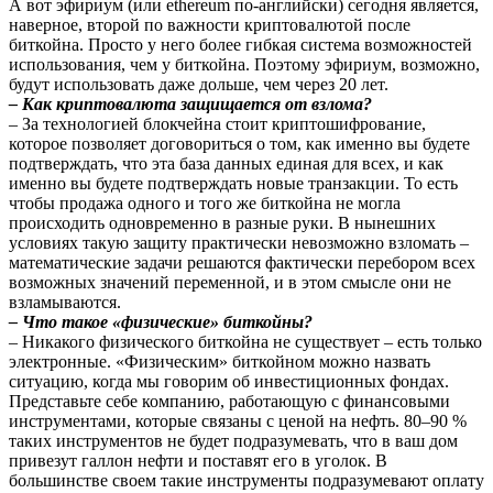
А вот эфириум (или ethereum по-английски) сегодня является,
наверное, второй по важности криптовалютой после
биткойна. Просто у него более гибкая система возможностей
использования, чем у биткойна. Поэтому эфириум, возможно,
будут использовать даже дольше, чем через 20 лет.
– Как криптовалюта защищается от взлома?
– За технологией блокчейна стоит криптошифрование,
которое позволяет договориться о том, как именно вы будете
подтверждать, что эта база данных единая для всех, и как
именно вы будете подтверждать новые транзакции. То есть
чтобы продажа одного и того же биткойна не могла
происходить одновременно в разные руки. В нынешних
условиях такую защиту практически невозможно взломать –
математические задачи решаются фактически перебором всех
возможных значений переменной, и в этом смысле они не
взламываются.
– Что такое «физические» биткойны?
– Никакого физического биткойна не существует – есть только
электронные. «Физическим» биткойном можно назвать
ситуацию, когда мы говорим об инвестиционных фондах.
Представьте себе компанию, работающую с финансовыми
инструментами, которые связаны с ценой на нефть. 80–90 %
таких инструментов не будет подразумевать, что в ваш дом
привезут галлон нефти и поставят его в уголок. В
большинстве своем такие инструменты подразумевают оплату