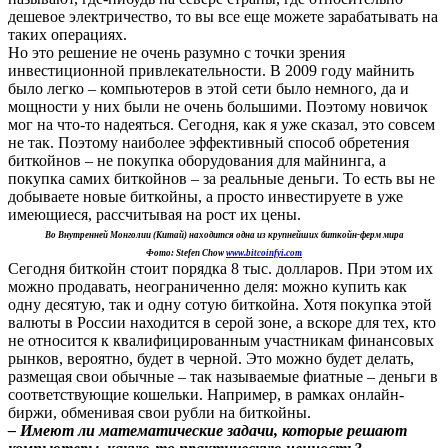
дешевое электричество, то вы все еще можете зарабатывать на
таких операциях.
Но это решение не очень разумно с точки зрения
инвестиционной привлекательности. В 2009 году майнить
было легко – компьютеров в этой сети было немного, да и
мощности у них были не очень большими. Поэтому новичок
мог на что-то надеяться. Сегодня, как я уже сказал, это совсем
не так. Поэтому наиболее эффективный способ обретения
биткойнов – не покупка оборудования для майнинга, а
покупка самих биткойнов – за реальные деньги. То есть вы не
добываете новые биткойны, а просто инвестируете в уже
имеющиеся, рассчитывая на рост их цены.
Во Внутренней Монголии (Китай) находится одна из крупнейших биткойн-ферм мира
Фото: Stefen Chow
www.bitcoinfyi.com
Сегодня биткойн стоит порядка 8 тыс. долларов. При этом их
можно продавать, неограниченно деля: можно купить как
одну десятую, так и одну сотую биткойна. Хотя покупка этой
валюты в России находится в серой зоне, а вскоре для тех, кто
не относится к квалифицированным участникам финансовых
рынков, вероятно, будет в черной. Это можно будет делать,
размещая свои обычные – так называемые фиатные – деньги в
соответствующие кошельки. Например, в рамках онлайн-
биржи, обменивая свои рубли на биткойны.
– Имеют ли математические задачи, которые решают