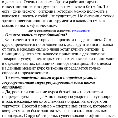
в долларах. Очень похожим образом работают другие
инвестиционные инструменты, в том числе и биткойн. То
есть «физического» биткойна, который можно положить в
кошелек и носить с собой, не существует. Но биткойн с точки
зрения инвестиционного инструмента в каком-то смысле
можно назвать «физическим».
Всех криптовалют даже не перечесть!
www.steemit.com
– От чего зависит курс биткойна?
– Фактически это история со спросом и предложением. Сам
курс определяется по отношению к доллару и зависит только
от того, насколько сильно люди хотят купить биткойн. В
принципе, у него есть какое-то применение для покупок
товаров и услуг, в некоторых странах его все-таки принимают
в отдельно взятых магазинах или организациях. Но в целом
на данный момент курс биткойна определяется только
спросом и предложением.
– То есть поведение этого курса непредсказуемо, и
государственные меры регулирования здесь тоже
отпадают?
– Да, рост или снижение курса биткойна – практически
непредсказуемая вещь. А по поводу государства – тут вопрос
в том, насколько легко отслеживать биржи, на которых он
торгуется. Простой пример – спортивные ставки, которыми
когда-то можно было заниматься на каких-то подпольных
площадках. С другой стороны, существовали и официальные