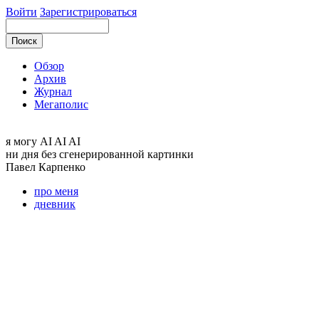
Войти
Зарегистрироваться
Обзор
Архив
Журнал
Мегаполис
я могу
AI AI AI
ни дня без сгенерированной картинки
Павел
Карпенко
про меня
дневник