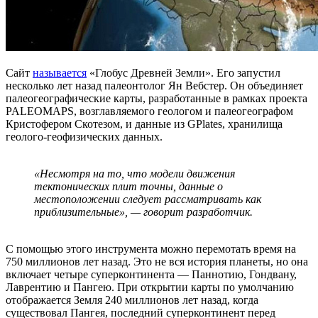
Сайт
называется
«Глобус Древней Земли». Его запустил
несколько лет назад палеонтолог Ян Вебстер. Он объединяет
палеогеографические карты, разработанные в рамках проекта
PALEOMAPS, возглавляемого геологом и палеогеографом
Кристофером Скотезом, и данные из GPlates, хранилища
геолого-геофизических данных.
«Несмотря на то, что модели движения
тектонических плит точны, данные о
местоположении следует рассматривать как
приблизительные», — говорит разработчик.
С помощью этого инструмента можно перемотать время на
750 миллионов лет назад. Это не вся история планеты, но она
включает четыре суперконтинента — Паннотию, Гондвану,
Лаврентию и Пангею. При открытии карты по умолчанию
отображается Земля 240 миллионов лет назад, когда
существовал Пангея, последний суперконтинент перед