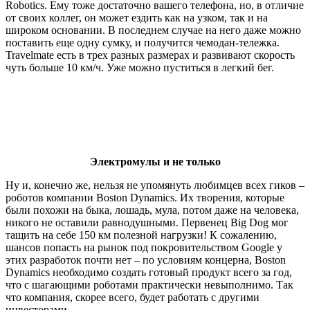
Robotics. Ему тоже достаточно вашего телефона, но, в отличие
от своих коллег, он может ездить как на узком, так и на
широком основании. В последнем случае на него даже можно
поставить еще одну сумку, и получится чемодан-тележка.
Travelmate есть в трех разных размерах и развивают скорость
чуть больше 10 км/ч. Уже можно пуститься в легкий бег.
Электромулы и не только
Ну и, конечно же, нельзя не упомянуть любимцев всех гиков –
роботов компании Boston Dynamics. Их творения, которые
были похожи на быка, лошадь, мула, потом даже на человека,
никого не оставили равнодушными. Первенец Big Dog мог
тащить на себе 150 км полезной нагрузки! К сожалению,
шансов попасть на рынок под покровительством Google у
этих разработок почти нет – по условиям концерна, Boston
Dynamics необходимо создать готовый продукт всего за год,
что с шагающими роботами практически невыполнимо. Так
что компания, скорее всего, будет работать с другими
инвесторами.