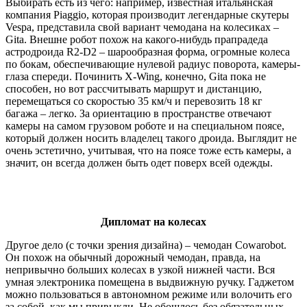
Выбирать есть из чего: например, известная итальянская
компания Piaggio, которая производит легендарные скутеры
Vespa, представила свой вариант чемодана на колесиках –
Gita. Внешне робот похож на какого-нибудь прапрадеда
астродроида R2-D2 – шарообразная форма, огромные колеса
по бокам, обеспечивающие нулевой радиус поворота, камеры-
глаза спереди. Починить X-Wing, конечно, Gita пока не
способен, но вот рассчитывать маршрут и дистанцию,
перемещаться со скоростью 35 км/ч и перевозить 18 кг
багажа – легко. За ориентацию в пространстве отвечают
камеры на самом грузовом роботе и на специальном поясе,
который должен носить владелец такого дроида. Выглядит не
очень эстетично, учитывая, что на поясе тоже есть камеры, а
значит, он всегда должен быть одет поверх всей одежды.
Дипломат на колесах
Другое дело (с точки зрения дизайна) – чемодан Cowarobot.
Он похож на обычный дорожный чемодан, правда, на
непривычно больших колесах в узкой нижней части. Вся
умная электроника помещена в выдвижную ручку. Гаджетом
можно пользоваться в автономном режиме или волочить его
за собой, как мы привыкли. Не обошлось без обязательных