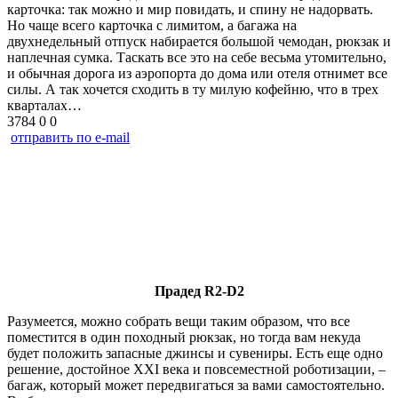
карточка: так можно и мир повидать, и спину не надорвать.
Но чаще всего карточка с лимитом, а багажа на
двухнедельный отпуск набирается большой чемодан, рюкзак и
наплечная сумка. Таскать все это на себе весьма утомительно,
и обычная дорога из аэропорта до дома или отеля отнимет все
силы. А так хочется сходить в ту милую кофейню, что в трех
кварталах…
3784
0
0
отправить по e-mail
Прадед
R2-
D2
Разумеется, можно собрать вещи таким образом, что все
поместится в один походный рюкзак, но тогда вам некуда
будет положить запасные джинсы и сувениры. Есть еще одно
решение, достойное ХХI века и повсеместной роботизации, –
багаж, который может передвигаться за вами самостоятельно.