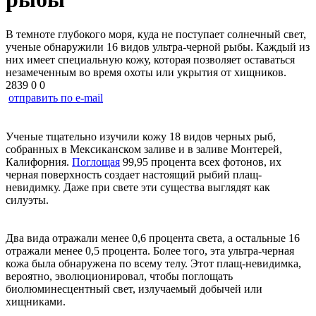
В темноте глубокого моря, куда не поступает солнечный свет,
ученые обнаружили 16 видов ультра-черной рыбы. Каждый из
них имеет специальную кожу, которая позволяет оставаться
незамеченным во время охоты или укрытия от хищников.
2839
0
0
отправить по e-mail
Ученые тщательно изучили кожу 18 видов черных рыб,
собранных в Мексиканском заливе и в заливе Монтерей,
Калифорния.
Поглощая
99,95 процента всех фотонов, их
черная поверхность создает настоящий рыбий плащ-
невидимку. Даже при свете эти существа выглядят как
силуэты.
Два вида отражали менее 0,6 процента света, а остальные 16
отражали менее 0,5 процента. Более того, эта ультра-черная
кожа была обнаружена по всему телу. Этот плащ-невидимка,
вероятно, эволюционировал, чтобы поглощать
биолюминесцентный свет, излучаемый добычей или
хищниками.