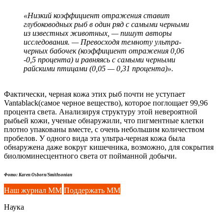
«Низкий коэффициент отражения ставит
глубоководных рыб в один ряд с самыми черными
из известных животных, — пишут авторы
исследования. — Превосходя темноту ультра-
черных бабочек (коэффициент отражения 0,06
-0,5 процента) и равняясь с самыми черными
райскими птицами (0,05 — 0,31 процента)».
Фактически, черная кожа этих рыб почти не уступает
Vantablack(самое черное вещество), которое поглощает 99,96
процента света. Анализируя структуру этой невероятной
рыбьей кожи, ученые обнаружили, что пигментные клетки
плотно упакованы вместе, с очень небольшим количеством
пробелов. У одного вида эта ультра-черная кожа была
обнаружена даже вокруг кишечника, возможно, для сокрытия
биолюминесцентного света от пойманной добычи.
Фото: Karen Osborn/Smithsonian
Наш журнал ММ
Поддержать ММ
Наука