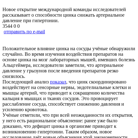
Новое открытие международной команды исследователей
рассказывает о способности цинка снижать артериальное
давление при гипертонии.
3544
0
0
отправить по e-mail
Положительное влияние цинка на сосуды учёные обнаружили
случайно. Во время изучения воздействия препаратов на
основе цинка на мозг лабораторных мышей, имевших болезнь
Альцгеймера, исследователи заметили, что артериальное
давление у грызунов после введения препаратов резко
снизилось.
Последующий анализ
показал
, что цинк скоординировано
воздействует на сенсорные нервы, эндотелиальные клетки и
мышцы артерий, что приводит к сокращению количества
кальция в мышцах и тканях сосудов. Это провоцирует
расслабление сосуда, способствует снижению давления и
усилению кровотока.
Учёные отметили, что при всей неожиданности их открытия,
у него есть рациональное объяснение: ранее уже было
доказано, что дефицит цинка в организме приводит к
возникновению гипертонии. Таким образом, новое
исследование даёт новые объяснения этой закономерности.