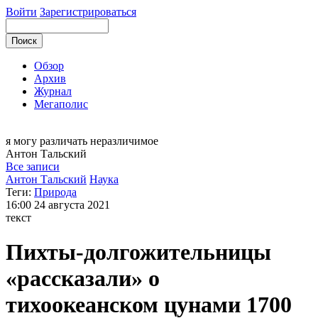
Войти
Зарегистрироваться
Обзор
Архив
Журнал
Мегаполис
я могу
различать неразличимое
Антон
Тальский
Все записи
Антон Тальский
Наука
Теги:
Природа
16:00
24 августа 2021
текст
Пихты-долгожительницы
«рассказали» о
тихоокеанском цунами 1700