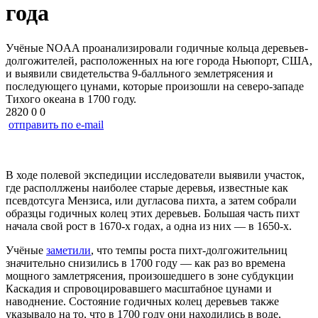
года
Учёные NOAA проанализировали годичные кольца деревьев-
долгожителей, расположенных на юге города Ньюпорт, США,
и выявили свидетельства 9-балльного землетрясения и
последующего цунами, которые произошли на северо-западе
Тихого океана в 1700 году.
2820
0
0
отправить по e-mail
В ходе полевой экспедиции исследователи выявили участок,
где располлжены наиболее старые деревья, известные как
псевдотсуга Мензиса, или дугласова пихта, а затем собрали
образцы годичных колец этих деревьев. Большая часть пихт
начала свой рост в 1670-х годах, а одна из них — в 1650-х.
Учёные
заметили
, что темпы роста пихт-долгожительниц
значительно снизились в 1700 году — как раз во времена
мощного замлетрясения, произошедшего в зоне субдукции
Каскадия и спровоцировавшего масштабное цунами и
наводнение. Состояние годичных колец деревьев также
указывало на то, что в 1700 году они находились в воде,