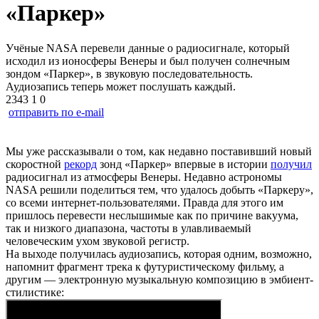
«Паркер»
Учёные NASA перевели данные о радиосигнале, который
исходил из ионосферы Венеры и был получен солнечным
зондом «Паркер», в звуковую последовательность.
Аудиозапись теперь может послушать каждый.
2343
1
0
отправить по e-mail
Мы уже рассказывали о том, как недавно поставивший новый
скоростной
рекорд
зонд «Паркер» впервые в истории
получил
радиосигнал из атмосферы Венеры. Недавно астрономы
NASA решили поделиться тем, что удалось добыть «Паркеру»,
со всеми интернет-пользователями. Правда для этого им
пришлось перевести неслышимые как по причине вакуума,
так и низкого диапазона, частоты в улавливаемый
человеческим ухом звуковой регистр.
На выходе получилась аудиозапись, которая одним, возможно,
напомнит фрагмент трека к футуристическому фильму, а
другим — электронную музыкальную композицию в эмбиент-
стилистике: