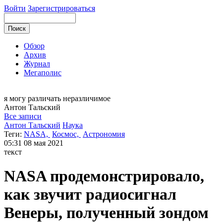
Войти
Зарегистрироваться
Обзор
Архив
Журнал
Мегаполис
я могу
различать неразличимое
Антон
Тальский
Все записи
Антон Тальский
Наука
Теги:
NASA,
Космос,
Астрономия
05:31
08 мая 2021
текст
NASA продемонстрировало,
как звучит радиосигнал
Венеры, полученный зондом