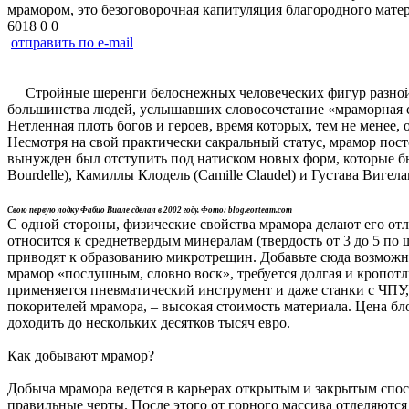
мрамором, это безоговорочная капитуляция благородного мате
6018
0
0
отправить по e-mail
Стройные шеренги белоснежных человеческих фигур разной ст
большинства людей, услышавших словосочетание «мраморная с
Нетленная плоть богов и героев, время которых, тем не менее,
Несмотря на свой практически сакральный статус, мрамор пос
вынужден был отступить под натиском новых форм, которые был 
Bourdelle), Камиллы Клодель (Camille Claudel) и Густава Вигела
Свою первую лодку Фабио Виале сделал в 2002 году. Фото: blog.eorteam.com
С одной стороны, физические свойства мрамора делают его отл
относится к среднетвердым минералам (твердость от 3 до 5 по ш
приводят к образованию микротрещин. Добавьте сюда возможн
мрамор «послушным, словно воск», требуется долгая и кропот
применяется пневматический инструмент и даже станки с ЧПУ,
покорителей мрамора, – высокая стоимость материала. Цена бл
доходить до нескольких десятков тысяч евро.
Как добывают мрамор?
Добыча мрамора ведется в карьерах открытым и закрытым спосо
правильные черты. После этого от горного массива отделяются