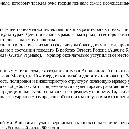
риала, которому твердая рука творца придала самые неожиданны
епени обнаженности, застывших в выразительных позах, – подо
кульптура». Действительно, мрамор – материал, из которого из
 осталось в далеком прошлом.
тепенно вытеснялся из мира скульптуры более доступными, про
не в состоянии передать. В работах Огюста Родена (Auguste Rod
нда (Gustav Vigeland), – мрамор окончательно уступил свое место
ичным материалом для создания нимф и Аполлонов. Его плотност
кале Мооса, где 10 – твердость алмаза) и достаточно прочен (в 2
ость полировки и низкопористую структуру, делающую мрамор у
ливая обработка. Хотя современными скульпторами, работающими
 традиционные зубило и киянка по-прежнему в почете. То, что
ока статуарного мрамора, способного из-за отсутствия вкраплен
бами. В первом случае с вершины и склонов горы «спиливается»
 глыбы массой около 800 тонн.