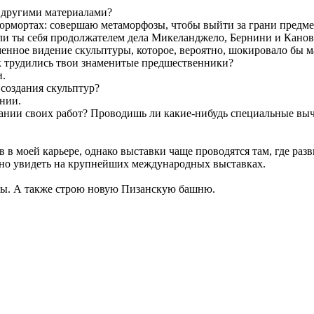
с другими материалами?
юрмортах: совершаю метаморфозы, чтобы выйти за грани предме
 ли ты себя продолжателем дела Микеланджело, Бернини и Кано
енное видение скульптуры, которое, вероятно, шокировало бы м
ак трудились твои знаменитые предшественники?
.
создания скульптур?
нии.
ании своих работ? Проводишь ли какие-нибудь специальные вы
в моей карьере, однако выставки чаще проводятся там, где раз
жно увидеть на крупнейших международных выставках.
ры. А также строю новую Пизанскую башню.