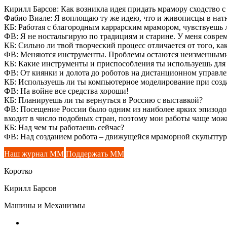
Кирилл Барсов: Как возникла идея придать мрамору сходство 
Фабио Виале: Я воплощаю ту же идею, что и живописцы в нат
КБ: Работая с благородным каррарским мрамором, чувствуешь
ФВ: Я не ностальгирую по традициям и старине. У меня соврем
КБ: Сильно ли твой творческий процесс отличается от того, к
ФВ: Меняются инструменты. Проблемы остаются неизменными
КБ: Какие инструменты и приспособления ты используешь для 
ФВ: От киянки и долота до роботов на дистанционном управле
КБ: Используешь ли ты компьютерное моделирование при созд
ФВ: На войне все средства хороши!
КБ: Планируешь ли ты вернуться в Россию с выставкой?
ФВ: Посещение России было одним из наиболее ярких эпизодов 
входит в число подобных стран, поэтому мои работы чаще мо
КБ: Над чем ты работаешь сейчас?
ФВ: Над созданием робота – движущейся мраморной скульпту
Наш журнал ММ
Поддержать ММ
Коротко
Кирилл Барсов
Машины и Механизмы