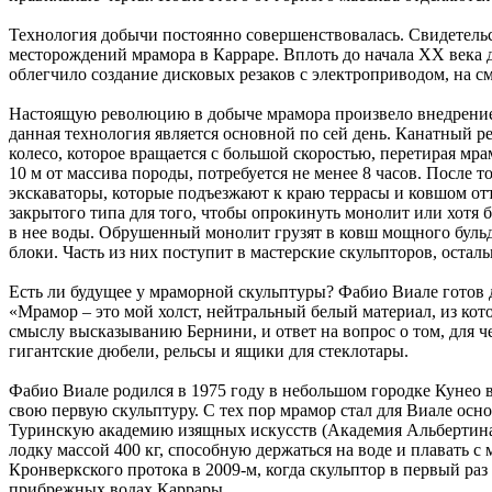
Технология добычи постоянно совершенствовалась. Свидетельс
месторождений мрамора в Карраре. Вплоть до начала XX века 
облегчило создание дисковых резаков с электроприводом, на 
Настоящую революцию в добыче мрамора произвело внедрение к
данная технология является основной по сей день. Канатный р
колесо, которое вращается с большой скоростью, перетирая мр
10 м от массива породы, потребуется не менее 8 часов. После 
экскаваторы, которые подъезжают к краю террасы и ковшом о
закрытого типа для того, чтобы опрокинуть монолит или хотя 
в нее воды. Обрушенный монолит грузят в ковш мощного бульд
блоки. Часть из них поступит в мастерские скульпторов, оста
Есть ли будущее у мраморной скульптуры? Фабио Виале готов да
«Мрамор – это мой холст, нейтральный белый материал, из котор
смыслу высказыванию Бернини, и ответ на вопрос о том, для 
гигантские дюбели, рельсы и ящики для стеклотары.
Фабио Виале родился в 1975 году в небольшом городке Кунео в
свою первую скульптуру. С тех пор мрамор стал для Виале ос
Туринскую академию изящных искусств (Академия Альбертина). 
лодку массой 400 кг, способную держаться на воде и плавать с
Кронверкского протока в 2009-м, когда скульптор в первый ра
прибрежных водах Каррары.