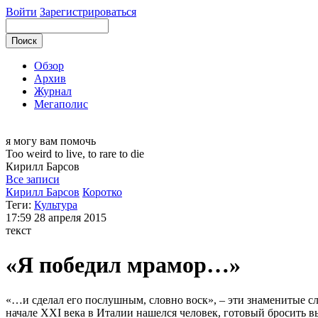
Войти
Зарегистрироваться
Обзор
Архив
Журнал
Мегаполис
я могу
вам помочь
Too weird to live, to rare to die
Кирилл
Барсов
Все записи
Кирилл Барсов
Коротко
Теги:
Культура
17:59
28 апреля 2015
текст
«Я победил мрамор…»
«…и сделал его послушным, словно воск», – эти знаменитые сл
начале XXI века в Италии нашелся человек, готовый бросить вы