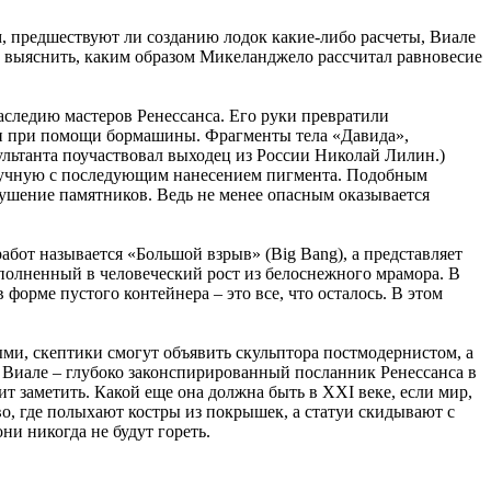
ом, предшествуют ли созданию лодок какие-либо расчеты, Виале
сь выяснить, каким образом Микеланджело рассчитал равновесие
аследию мастеров Ренессанса. Его руки превратили
зан при помощи бормашины. Фрагменты тела «Давида»,
льтанта поучаствовал выходец из России Николай Лилин.)
 вручную с последующим нанесением пигмента. Подобным
рушение памятников. Ведь не менее опасным оказывается
бот называется «Большой взрыв» (Big Bang), а представляет
ыполненный в человеческий рост из белоснежного мрамора. В
форме пустого контейнера – это все, что осталось. В этом
ыми, скептики смогут объявить скульптора постмодернистом, а
о Виале – глубоко законспирированный посланник Ренессанса в
т заметить. Какой еще она должна быть в XXI веке, если мир,
во, где полыхают костры из покрышек, а статуи скидывают с
и никогда не будут гореть.