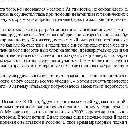
тв того, как добывался мрамор в Античности, не сохранилось, о
добыча осуществлялась при помощи незатейливых технических ср
смену которым затем пришли цепные бары, позволяющие врезатьс
анатных резаков, разработанных итальянскими инженерами в 198
езак представляет собой стальной трос, на который нанизаны «
аморную породу. Хотя сегодня это самый быстрый способ извлеч
того как глыба отделена и подпилена снизу, приходит время ее о
тталкивают многотонный блок на землю, предварительно усыпа
бы отодвинуть его от стенки, используют специальную стальную
озера и отвозят на следующий участок. Там монолит исследуетс
льные отправятся в камнерезные цеха, где специальные распило
ть утвердительный ответ, пусть далеко не все ценители этого в
ого я могу создать все что угодно», – в этом вся суть творчест
чего 40-летнему итальянцу потребовалось высекать из дорогост
 Пьемонте. В 16 лет, будучи учеником местной художественной ш
новным источником вдохновения и единственным материалом, с к
Молодой скульптор прославился в 2002 году, когда из цельного
 мотором. Впоследствии Виале создал еще несколько версий плав
з приехал с выставкой в Россию. В свое время мраморные лодки 