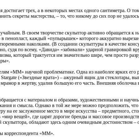
я достигает трех, а в некоторых местах одного сантиметра. О т
анить секреты мастерства, – то, что никому до сих пор не удало
учайным. В своем творчестве скульптор активно обращается к н
, – в пенопласт, каждый «пупырышек» которого аккуратно выре
юремными наколками. (В создании скульптуры в качестве консу
 но, судя по всему, «Давида» «забивали» ударной гравировкой
изма, который трактуется им значительно шире, чем просто раз
иры».
лям «ММ» научной проблематике. Одна из наиболее ярких его ра
 Stargate («Звездные врата») – ажурный ящик для стеклотары, в
рамор в жертву, удалив большую его часть. Внешняя оболочка в 
 обращается с материалом и образами, художественными и научн
ржания и смысла. Однако в той же мере можно предположить, чт
 на ее заслуженное место в мире искусства – предметного, стои
 «мир вещей», где царят дорогие бренды и массовое производст
скульптора, обладают здесь одним очевидным достоинством – он
осы корреспондента «ММ».