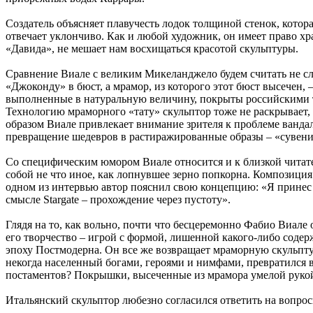
Создатель объясняет плавучесть лодок толщиной стенок, котора
отвечает уклончиво. Как и любой художник, он имеет право хр
«Давида», не мешает нам восхищаться красотой скульптуры.
Сравнение Виале с великим Микеланджело будем считать не сл
«Джоконду» в бюст, а мрамор, из которого этот бюст высечен
выполненные в натуральную величину, покрыты российскими т
Технологию мраморного «тату» скульптор тоже не раскрывает,
образом Виале привлекает внимание зрителя к проблеме вандал
превращение шедевров в растиражированные образы – «сувен
Со специфическим юмором Виале относится и к близкой читате
собой не что иное, как лопнувшее зерно попкорна. Композиция
одном из интервью автор пояснил свою концепцию: «Я принес м
смысле Stargate – прохождение через пустоту».
Глядя на то, как вольно, почти что бесцеремонно Фабио Виале
его творчество – игрой с формой, лишенной какого-либо соде
эпоху Постмодерна. Он все же возвращает мраморную скульптуру
некогда населенный богами, героями и нимфами, превратился в
постаментов? Покрышки, высеченные из мрамора умелой рукой 
Итальянский скульптор любезно согласился ответить на вопр