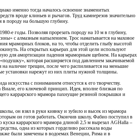
днако именно тогда началось освоение знаменитых
едств вроде клиньев и рычагов. Труд камнерезов значительно
я в породу на большую глубину.
0-е годы. Позволяя прорезать породу на 10 м в глубину,
бусины» с алмазным напылением. Трос наматывается на маховое
ения мраморных блоков, на то, чтобы отделить глыбу высотой
прокинуть. На открытых карьерах для этой цели используют
нную для амортизации падения мраморным щебнем. На карьерах
 «подушку», которая расширяется под давлением закачиваемой
я на наличие трещин, после чего распиливается на меньшие
чные установки нарежут из них плиты нужной толщины.
ида искусства с пониманием отнесутся к его творчеству.
ва Виале, его ключевой принцип. Идея, вполне близкая по
оящего каррарского мрамора пахнущие резиной покрышки и
колы, он взял в руки киянку и зубило и высек из мрамора
оторым он готов работать. Окончив школу, Фабио поступил в
 куска каррарского мрамора длиной 2,5 м вырезал AGHalla –
средства, одна из которых горделиво рассекала воды
также были замечены в водоемах Венеции, Рима и в