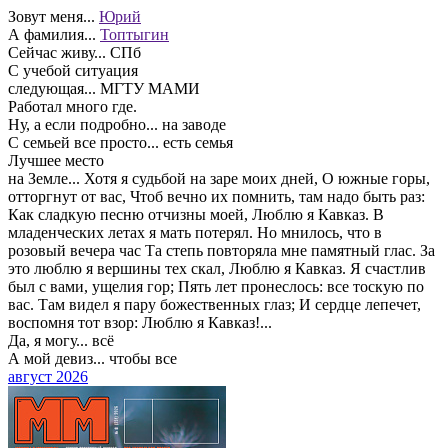
Зовут меня...
Юрий
А фамилия...
Топтыгин
Сейчас живу...
СПб
С учебой ситуация
следующая...
МГТУ МАМИ
Работал много где.
Ну, а если подробно...
на заводе
С семьей все просто...
есть семья
Лучшее место
на Земле...
Хотя я судьбой на заре моих дней, О южные горы,
отторгнут от вас, Чтоб вечно их помнить, там надо быть раз:
Как сладкую песню отчизны моей, Люблю я Кавказ. В
младенческих летах я мать потерял. Но мнилось, что в
розовый вечера час Та степь повторяла мне памятный глас. За
это люблю я вершины тех скал, Люблю я Кавказ. Я счастлив
был с вами, ущелия гор; Пять лет пронеслось: все тоскую по
вас. Там видел я пару божественных глаз; И сердце лепечет,
воспомня тот взор: Люблю я Кавказ!...
Да, я могу...
всё
А мой девиз...
чтобы все
август 2026