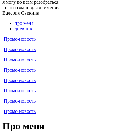
я могу
во всем разобраться
Тело создано для движения
Валерия
Суркина
про меня
дневник
Промо-новость
Промо-новость
Промо-новость
Промо-новость
Промо-новость
Промо-новость
Промо-новость
Промо-новость
Про меня