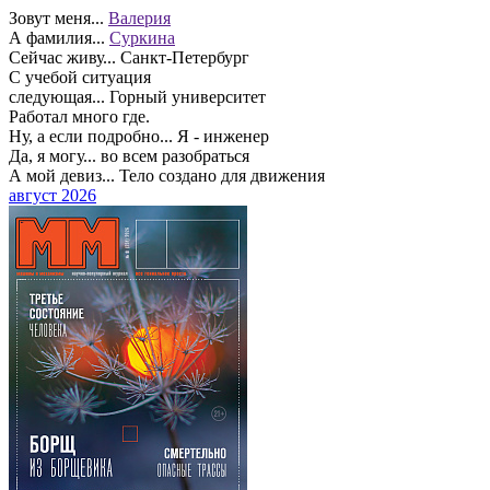
Зовут меня...
Валерия
А фамилия...
Суркина
Сейчас живу...
Санкт-Петербург
С учебой ситуация
следующая...
Горный университет
Работал много где.
Ну, а если подробно...
Я - инженер
Да, я могу...
во всем разобраться
А мой девиз...
Тело создано для движения
август 2026