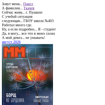
Зовут меня...
Павел
А фамилия...
Ткачев
Сейчас живу...
г. Пушкин
С учебой ситуация
следующая...
ГБОУ школа №403
Работал много где.
Ну, а если подробно...
Я - студент
Да, я могу...
все что в моих силах
А мой девиз...
не унывать!
август 2026