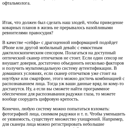
офтальмолога.
Итак, что должен был сделать наш злодей, чтобы приведение
коварных планов в жизнь не прерывалось назойливыми
ревнителями правосудия?
В качестве «сейфа» с драгоценной информацией подойдет
iPhone
или другой мобильный девайс с емкостным
дактилоскопическим сенсором. Полагаться на доступный
оптический сканер отпечатков не стоит. Если один сенсор не
внушает доверия, достаточно объединить несколько факторов
и получить мультимодальную систему аутентификации. В
домашних условиях, если сканер отпечатков уже стоит на
ноутбуке или смартфоне, этого можно достичь комбинацией с
распознаванием лица. Тогда уж ваши данные вряд ли кому-то
достанутся. Ну, а если вы сможете найти программное
обеспечение для распознавания радужки глаза, то можете
вообще соорудить цифровую крепость.
Конечно, любую систему можно попытаться взломать:
фотографией лица, снимком радужки и т. п. Чтобы уменьшить
ее уязвимость, существует множество ухищрений. Например,
для сканера лица можно регистрировать небольшие