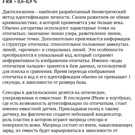
FRR = 0,6–0,9 %
Дактилоскопия – наиболее разработанный биометрический
метод идентификации личности. Своим развитием он обязан
криминалистике, в которой применяется уже больше века.
Обычно алгоритмы используют характерные точки на
отпечатках: окончание линии узора, разветвление линии,
одиночные точки. Дополнительно привлекается информация
о структуре отпечатка: относительное положение замкнутых
линий, «арочных» и спиральных линий. Эти особенности
преобразуются в уникальный код, который сохраняет
информативность изображения отпечатка. Именно «коды
отпечатков пальцев» хранятся в базе данных, используемой
для поиска и сравнения. Время перевода изображения
отпечатка в код и его идентификация обычно не превышает 1
секунды, в зависимости от размера базы.
Сенсоры в дактилоскопии делятся на оптические,
ультразвуковые и емкостные. В последнем
iPhone
и ноутбуках,
где есть возможность аутентификации по отпечаткам, стоит
именно емкостной датчик. Прикладывая палец к такому
датчику, вы фактически создаете небольшой конденсатор,
роль пластин в котором играют матрица сенсора и
поверхность кожи. Матрица состоит из ячеек, накапливающих
заряд, их емкость будет варьироваться в зависимости от