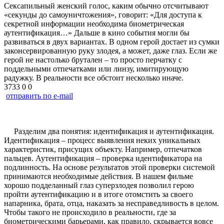
Сексапильный женский голос, каким обычно отсчитывают
«секунды до самоуничтожения», говорит: «Для доступа к
секретной информации необходима биометрическая
аутентификация…» Дальше в кино события могли бы
развиваться в двух вариантах. В одном герой достает из сумки
законсервированную руку злодея, а может, даже глаз. Если же
герой не настолько брутален – то просто перчатку с
поддельными отпечатками или линзу, имитирующую
радужку. В реальности все обстоит несколько иначе.
3733
0
0
отправить по e-mail
Разделим два понятия: идентификация и аутентификация.
Идентификация – процесс выявления неких уникальных
характеристик, присущих объекту. Например, отпечатков
пальцев. Аутентификация – проверка идентификатора на
подлинность. На основе результатов этой проверки системой
принимаются необходимые действия. В нашем фильме
хорошо подделанный глаз суперзлодея позволил герою
пройти аутентификацию и в итоге отомстить за своего
напарника, брата, отца, наказать за несправедливость в целом.
Чтобы такого не происходило в реальности, где за
биометрическими барьерами, как правило, скрывается вовсе