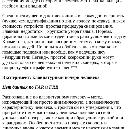
расстояния между сенсором и элементом отпечатка пальца –
гребнем или впадиной.
Среди преимуществ дактилоскопии – высокая достоверность
(лучше, чем идентификация по лицу, голосу, почерку), низкая
стоимость устройств, простая процедура сканирования.
Главный недостаток – хрупкость узора пальца. Порезы,
царапины и химическое воздействие в разы усложняют задачу.
Кроме того, датчик плохо воспринимает сухую кожу и кожу
пожилых людей. Но попытки обойти сканер отпечатков с
помощью подделки или вообще, как у ведущих шоу
«Разрушители Легенд», простой ксерокопии руки могут
удаться только на дешевых оптических сканерах, которые
попросту «фотографируют» палец***
Эксперимент: клавиатурный почерк человека
Нет данных по FAR и FRR
Распознавание по клавиатурному почерку – метод,
использующий не просто динамическую, а поведенческую
характеристику человека. Строится он на утверждении, что
при работе с компьютером у человека появляется свой
уникальный почерк, так же как при обращении с ручкой или
карандашом. Особенности этого почерка: скорость и
динамика ввода, с учетом времени между нажатиями клавиш