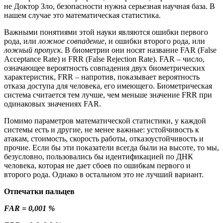
не Доктор Зло, безопасности нужна серьезная научная база. В
нашем случае это математическая статистика.
Важными понятиями этой науки являются ошибки первого
рода, или
ложное совпадение
, и ошибки второго рода, или
ложный пропуск
. В
биометрии они носят название
FAR (False
Acceptance Rate)
и
FRR (False Rejection Rate).
FAR – число,
означающее вероятность совпадения двух биометрических
характеристик, FRR – напротив, показывает вероятность
отказа доступа для человека, его имеющего. Биометрическая
система считается тем лучше, чем меньше значение FRR при
одинаковых значениях FAR.
Помимо параметров математической статистики, у каждой
системы есть и другие, не менее важные: устойчивость к
атакам, стоимость, скорость работы, отказоустойчивость и
прочие. Если бы эти показатели всегда были на высоте, то мы,
безусловно, пользовались бы идентификацией по ДНК
человека, которая не дает сбоев по ошибкам первого и
второго рода. Однако в остальном это не лучший вариант.
Отпечатки пальцев
FAR = 0,001 %