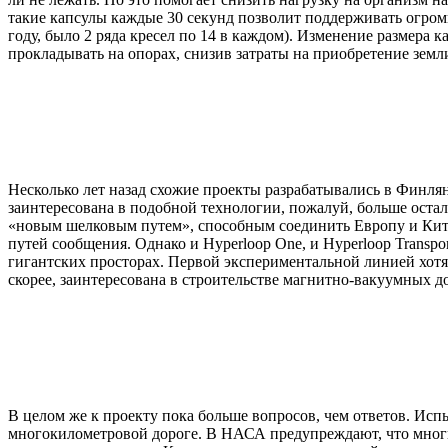
такие капсулы каждые 30 секунд позволит поддерживать огром
году, было 2 ряда кресел по 14 в каждом). Изменение размер
прокладывать на опорах, снизив затраты на приобретение земл
Несколько лет назад схожие проекты разрабатывались в Финлян
заинтересована в подобной технологии, пожалуй, больше остал
«новым шелковым путем», способным соединить Европу и Китай 
путей сообщения. Однако и
Hyperloop
One
, и
Hyperloop
Transpor
гигантских просторах. Первой экспериментальной линией хотят
скорее, заинтересована в строительстве магнитно-вакуумных до
В целом же к проекту пока больше вопросов, чем ответов. Ис
многокилометровой дороге. В НАСА предупреждают, что многие 