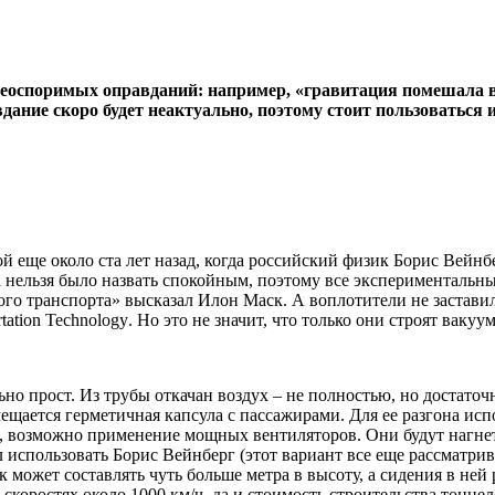
неоспоримых оправданий: например, «гравитация помешала вс
дание скоро будет неактуально, поэтому стоит пользоваться 
й еще около ста лет назад, когда российский физик Борис Вейн
ка нельзя было назвать спокойным, поэтому все эксперименталь
ятого транспорта» высказал Илон Маск. А воплотители не заста
tation
Technology
. Но это не значит, что только они строят ваку
о прост. Из трубы откачан воздух – не полностью, но достаточ
ещается герметичная капсула с пассажирами. Для ее разгона ис
, возможно применение мощных вентиляторов. Они будут нагнет
 использовать Борис Вейнберг (этот вариант все еще рассматри
 может составлять чуть больше метра в высоту, а сидения в ней 
а скоростях около 1000 км/ч, да и стоимость строительства тонне