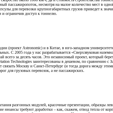
ный пассажиропоток, несмотря на малое количество мест в одно
а капсулы для перевозки крупногабаритных грузов приведет к з
и и ограничив доступ к тоннелю.
дии (проект Astronomic) и в Китае, в юго-западном университет
ьных. С 2005 года у нас разрабатывается «Сверхзвуковая наземн
всего за десять часов. Это независимый проект, который берет
tation
Technologies
заинтересованы в дешевом, по сравнению с З
 связать Москву и Санкт-Петербург (и тогда дорога между этим
рог для грузовых перевозок, а не пассажирских.
пытания разгонных модулей, красочные презентации, образцы л
нюансы требуют доработки – как, скажем, отвод тепла от корпус