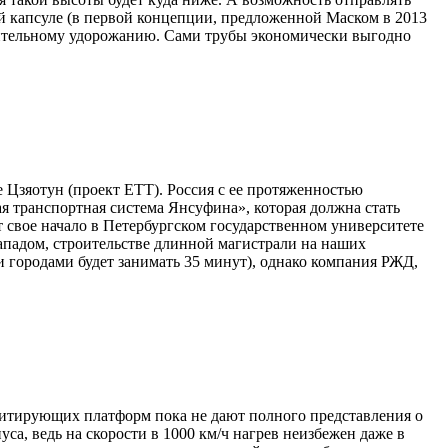
й капсуле (в первой концепции, предложенной Маском в 2013
начительному удорожанию. Сами трубы экономически выгодно
е Цзяотун (проект ЕТТ). Россия с ее протяженностью
ая транспортная система Янсуфина», которая должна стать
 свое начало в Петербургском государственном университете
ападом, строительстве длинной магистрали на наших
и городами будет занимать 35 минут), однако компания РЖД,
евитирующих платформ пока не дают полного представления о
а, ведь на скорости в 1000 км/ч нагрев неизбежен даже в