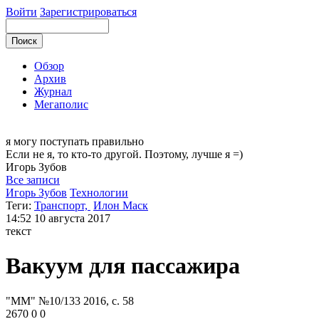
Войти
Зарегистрироваться
Обзор
Архив
Журнал
Мегаполис
я могу
поступать правильно
Если не я, то кто-то другой. Поэтому, лучше я =)
Игорь
Зубов
Все записи
Игорь Зубов
Технологии
Теги:
Транспорт,
Илон Маск
14:52
10 августа 2017
текст
Вакуум для пассажира
"ММ" №10/133 2016, с. 58
2670
0
0