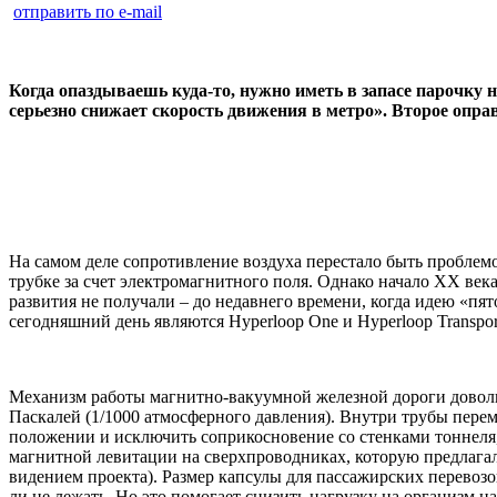
отправить по e-mail
Когда опаздываешь куда-то, нужно иметь в запасе парочку 
серьезно снижает скорость движения в метро». Второе оправ
На самом деле сопротивление воздуха перестало быть проблемо
трубке за счет электромагнитного поля. Однако начало ХХ ве
развития не получали – до недавнего времени, когда идею «п
сегодняшний день являются
Hyperloop
One
и
Hyperloop
Transpor
Механизм работы магнитно-вакуумной железной дороги довольн
Паскалей (1/1000 атмосферного давления). Внутри трубы перем
положении и исключить соприкосновение со стенками тоннеля
магнитной левитации на сверхпроводниках, которую предлагал
видением проекта). Размер капсулы для пассажирских перевозок
ли не лежать. Но это помогает снизить нагрузку на организм н