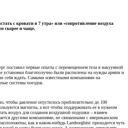
тать с кровати в 7 утра» или «сопротивление воздуха
им скорее и чаще.
берг поставил первые опыты с перемещением тела в вакуумной
ные установки благополучно были распилены на нужды армии и
вили себя ждать. Самыми известными компаниями на
умные системы поездов.
но, чтобы давление опустилось приблизительно до 100
пользуются магниты, а вот чтобы поддерживать ее в нужном
ать воздух для создания воздушной подушки – взамен
вается другими компаниями, не связанными с американским
расположены, как в каком-нибудь Lamborghini: приходится чуть
ля такой высоты будет куда ниже. А возможность отправлять