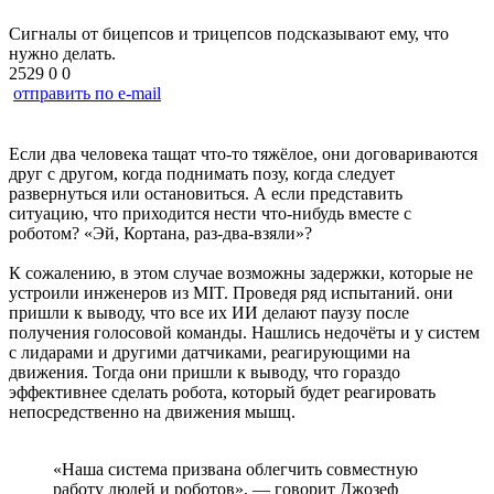
Сигналы от бицепсов и трицепсов подсказывают ему, что
нужно делать.
2529
0
0
отправить по e-mail
Если два человека тащат что-то тяжёлое, они договариваются
друг с другом, когда поднимать позу, когда следует
развернуться или остановиться. А если представить
ситуацию, что приходится нести что-нибудь вместе с
роботом? «Эй, Кортана, раз-два-взяли»?
К сожалению, в этом случае возможны задержки, которые не
устроили инженеров из MIT. Проведя ряд испытаний. они
пришли к выводу, что все их ИИ делают паузу после
получения голосовой команды. Нашлись недочёты и у систем
с лидарами и другими датчиками, реагирующими на
движения. Тогда они пришли к выводу, что гораздо
эффективнее сделать робота, который будет реагировать
непосредственно на движения мышц.
«Наша система призвана облегчить совместную
работу людей и роботов», — говорит Джозеф