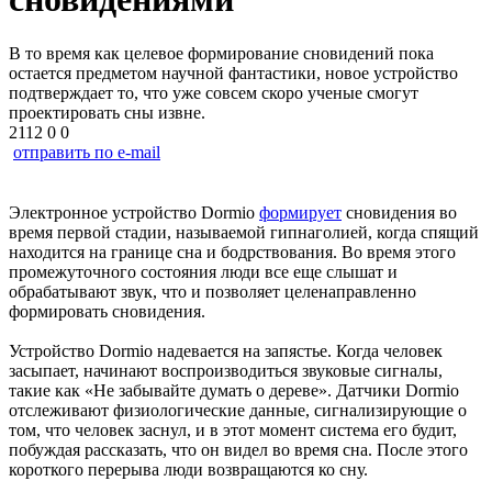
В то время как целевое формирование сновидений пока
остается предметом научной фантастики, новое устройство
подтверждает то, что уже совсем скоро ученые смогут
проектировать сны извне.
2112
0
0
отправить по e-mail
Электронное устройство Dormio
формирует
сновидения во
время первой стадии, называемой гипнаголией, когда спящий
находится на границе сна и бодрствования. Во время этого
промежуточного состояния люди все еще слышат и
обрабатывают звук, что и позволяет целенаправленно
формировать сновидения.
Устройство Dormio надевается на запястье. Когда человек
засыпает, начинают воспроизводиться звуковые сигналы,
такие как «Не забывайте думать о дереве». Датчики Dormio
отслеживают физиологические данные, сигнализирующие о
том, что человек заснул, и в этот момент система его будит,
побуждая рассказать, что он видел во время сна. После этого
короткого перерыва люди возвращаются ко сну.