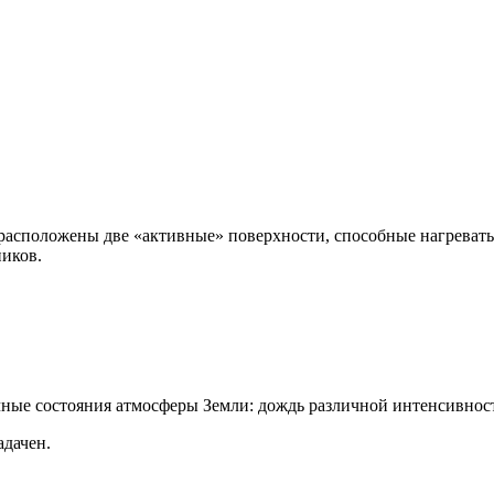
асположены две «активные» поверхности, способные нагреваться
ников.
чные состояния атмосферы Земли: дождь различной интенсивност
адачен.