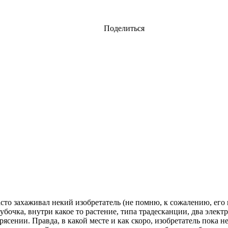
Поделиться
сто захаживал некий изобретатель (не помню, к сожалению, его 
убочка, внутри какое то растение, типа традесканции, два элек
ясении. Правда, в какой месте и как скоро, изобретатель пока н