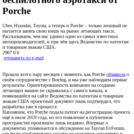
Porche
Uber, Hyundai, Toyota, а теперь и Porche – только ленивый не
пытается занять свою нишу на рынке летающих такси.
Рассказываем, чем нас удивил один из самых известных
автопроизводителей, и при чём здесь Ведомство по патентам
и товарным знакам США.
2907
0
0
отправить по e-mail
Прошло всего пару месяцев с момента, как Porche
объявила
о
своём сотрудничестве с Boeing, и мы уже наблюдаем первые
результаты. Ориентированность компании на создание
летающих машин не скрывалась с самого начала, и
появившийся на сайте Ведомства по патентам и товарным
знакам США проектный документ лишь подтвердил, что
разработка уже в процессе.
Напомним, что Porche подала патент на регистрацию проекта
ещё в июле 2019 года, но его появление в публичном
пространстве произошло лишь недавно. Впервые о
документах упоминается в обсуждении на Taycan EvForum,
где были опубликованы ссылки на исходные документы и