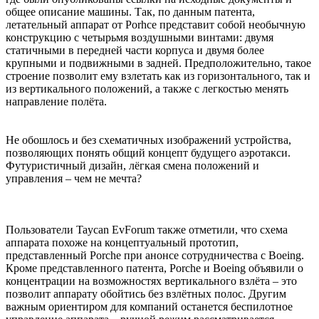
общее описание машины. Так, по данным патента,
летательный аппарат от Porhce представит собой необычную
конструкцию с четырьмя воздушными винтами: двумя
статичными в передней части корпуса и двумя более
крупными и подвижными в задней. Предположительно, такое
строение позволит ему взлетать как из горизонтального, так и
из вертикального положений, а также с легкостью менять
направление полёта.
Не обошлось и без схематичных изображений устройства,
позволяющих понять общий концепт будущего аэротакси.
Футуристичный дизайн, лёгкая смена положений и
управления – чем не мечта?
Пользователи Taycan EvForum также отметили, что схема
аппарата похоже на концептуальный прототип,
представленный Porche при анонсе сотрудничества с Boeing.
Кроме представленного патента, Porche и Boeing объявили о
концентрации на возможностях вертикального взлёта – это
позволит аппарату обойтись без взлётных полос. Другим
важным ориентиром для компаний останется беспилотное