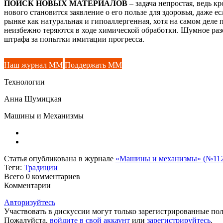
ПОИСК НОВЫХ МАТЕРИАЛОВ
– задача непростая, ведь к
нового становится заявление о его пользе для здоровья, даже е
рынке как натуральная и гипоаллергенная, хотя на самом деле 
неизбежно теряются в ходе химической обработки. Шумное ра
штрафа за попытки имитации прогресса.
Наш журнал ММ
Поддержать ММ
Технологии
Анна Шумицкая
Машины и Механизмы
Статья опубликована в журнале
«Машины и механизмы» (№112,
Теги:
Традиции
Всего 0
комментариев
Комментарии
Авторизуйтесь
Участвовать в дискуссии могут только зарегистрированные пол
Пожалуйста,
войдите в свой аккаунт
или
зарегистрируйтесь
.