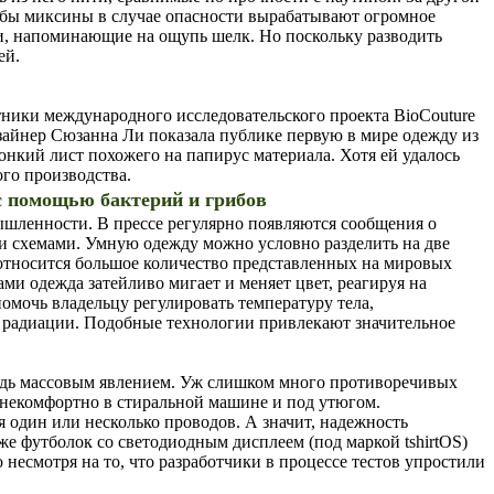
ыбы миксины в случае опасности вырабатывают огромное
ти, напоминающие на ощупь шелк. Но поскольку разводить
ей.
ники международного исследовательского проекта BioCouture
изайнер Сюзанна Ли показала публике первую в мире одежду из
нкий лист похожего на папирус материала. Хотя ей удалось
ого производства.
с помощью бактерий и грибов
ышленности. В прессе регулярно появляются сообщения о
 схемами. Умную одежду можно условно разделить на две
 относится большое количество представленных на мировых
и одежда затейливо мигает и меняет цвет, реагируя на
омочь владельцу регулировать температуру тела,
ли радиации. Подобные технологии привлекают значительное
будь массовым явлением. Уж слишком много противоречивых
м некомфортно в стиральной машине и под утюгом.
 один или несколько проводов. А значит, надежность
же футболок со светодиодным дисплеем (под маркой tshirtOS)
 несмотря на то, что разработчики в процессе тестов упростили