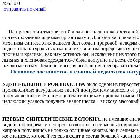
4563
0
0
отправить по e-mail
На протяжении тысячелетий люди не знали никаких тканей, к
синтезированных живыми организмами. Для хлопка и льна это ц
механизм синтеза этих веществ был создан природой, а людям 
недостаток натуральных тканей: их свойства определяются не
прочны и красивы, как нам хотелось бы. Исключения из этого
льняная и хлопковая одежда тоже была доступна не всем, ее бе
начало меняться. Технологическая революция преобразила те
Основное достоинство и главный недостаток нату
УДЕШЕВЛЕНИЕ ПРОИЗВОДСТВА
было одной из первостеп
производимых натуральных тканей по-прежнему зависело от ур
промышленности. На помощь текстильщикам пришла химия. Пер
целлюлозы удалось получить аналог шелка – вискозу, массовый
ПЕРВЫЕ СИНТЕТИЧЕСКИЕ ВОЛОКНА
, не имевшие ана
водонепроницаемый неопрен, из которого сейчас шьют водолаз
капрона получились не только отличные канаты, но и дешевые
же спандекс, который теперь входит в состав большей части п