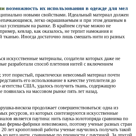
ли
возможность их использования в одежде для мел
инципиально новыми свойствами. Идеальный материал должен
непачкающимся, легко окрашиваемым и при этом дешевым в
ериал успешным на рынке. В крайнем случае можно не
ример, кевлар, как оказалось, не терпит намокания и
ой тканью. Иногда достаточно лишь смешать нити из разных
ься искусственные материалы, создатели которых даже не
рые разработали способ плетения нитей с включением
; этот пористый, практически невесомый материал почти
едставить его использование в качестве утеплителя до
го агентства США, удалось получить ткань, содержащую
е появилась на массовом рынке пять лет назад.
арушка-вискоза продолжает совершенствоваться: одна из
емых ресурсов, из которых синтезируются искусственные
алов является паутина: нить паука-золотопряда сравнима по
аучьи фермы-фабрики невозможно, поэтому ученые разных стран
 20 лет кропотливой работы ученые научились получать такой
 из него нити, сравнимые по прочности с паутиной. За другой