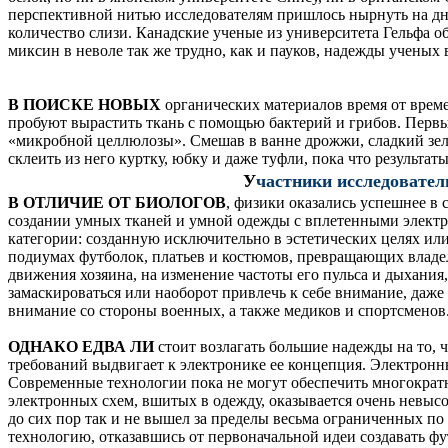
перспективной нитью исследователям пришлось нырнуть на д
количество слизи. Канадские ученые из университета Гельфа 
миксин в неволе так же трудно, как и пауков, надежды ученых 
В ПОИСКЕ НОВЫХ
органических материалов время от врем
пробуют вырастить ткань с помощью бактерий и грибов. Первые
«микробной целлюлозы». Смешав в ванне дрожжи, сладкий зеле
склеить из него куртку, юбку и даже туфли, пока что результат
У
частники исследовател
В ОТЛИЧИЕ ОТ БИОЛОГОВ
, физики оказались успешнее в
создании умных тканей и умной одежды с вплетенными элект
категории: созданную исключительно в эстетических целях ил
подиумах футболок, платьев и костюмов, превращающих владель
движения хозяина, на изменение частоты его пульса и дыхания
замаскироваться или наоборот привлечь к себе внимание, даж
внимание со стороны военных, а также медиков и спортсменов
ОДНАКО ЕДВА ЛИ
стоит возлагать большие надежды на то,
требований выдвигает к электронике ее концепция. Электронны
Современные технологии пока не могут обеспечить многократн
электронных схем, вшитых в одежду, оказывается очень невысо
до сих пор так и не вышел за пределы весьма ограниченных по 
технологию, отказавшись от первоначальной идеи создавать 