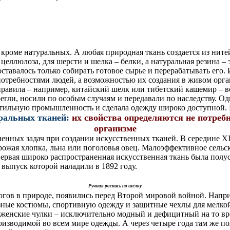
роме натуральных. А любая природная ткань создается из ните
еллюлоза, для шерсти и шелка – белки, а натуральная резина –
оставалось только собирать готовое сырье и перерабатывать его.
 потребностями людей, а возможностью их создания в живом орг
 правила – например, китайский шелк или тибетский кашемир – в
регли, носили по особым случаям и передавали по наследству. О
кстильную промышленность и сделала одежду широко доступной.
ральных тканей:
их свойства определяются не потреб
организме
енных задач при создании искусственных тканей. В середине XIX
ожая хлопка, льна или поголовья овец. Малоэффективное сельск
вая широко распространенная искусственная ткань была полус
 выпуск которой наладили в 1892 году.
Ручная роспись по шёлку
логов в природе, появились перед Второй мировой войной. Напр
ные костюмы, спортивную одежду и защитные чехлы для мелкой 
 женские чулки – исключительно модный и дефицитный на то вр
роизводимой во всем мире одежды. А через четыре года там же по