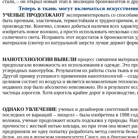
стали, – он открыл новый этап в эволюции бронежилетов и др
Теперь в ткань могут включаться искусствен
УЧЕНЫЕ ПРОДОЛЖАЮТ
экспериментировать со способами
быть прочным, эластичным, термостойким и трудногорючим, 
производстве. Конечно, сложно добиться наличия всех характе
изобретать новое волокно, а просто использовать несколько сл
солнечного света. Исправить этот недостаток в бронежилетах 
материалов (свитер из натуральной шерсти лучше держит форму
НАНОТЕХНОЛОГИИ ВЫВЕЛИ
процесс смешения материало
предполагали возможность их использования в одежде. Это пр
углеродных нанотрубок. Результатом их работы стала ткань в не
Другой пример успешного применения нанотехнологий – создан
целиком состоит из воздуха и является великолепным теплоизо
недавних пор было абсолютно невозможно. Но в результате ис
частицы аэрогеля. Хотя аэрогель крайне дорог в производстве,
ОДНАКО УВЛЕЧЕНИЕ
ученых и дизайнеров синтетикой вовс
последних ее вариаций – лиоцелл – была изобретена в 1988 го
волокна, ученые продолжают искать подсказки у природы. Нап
прочности с жесткой нитью кевлара, но при этом она может ра
предприняли не одну попытку разработать метод синтеза белка
белок, но ни в японском университете Синсу, ни в британском