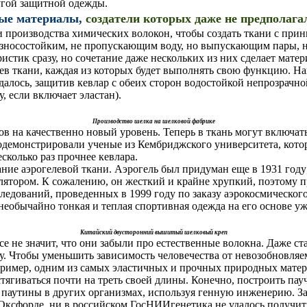
угой защитной одежды.
ные материалы,
создатели которых даже не предполага
 производства химических волокон, чтобы создать ткани с пр
износостойким, не пропускающим воду, но выпускающим пары, 
ристик сразу, но сочетание даже нескольких из них сделает мат
оев ткани, каждая из которых будет выполнять свою функцию. Нап
удалось, защитив кевлар с обеих сторон водостойкой непрозрачн
, если включает эластан).
Производство шелка на шелковой фабрике
в на качественно новый уровень. Теперь в ткань могут включат
одемонстрировали ученые из Кембриджского университета, кото
сколько раз прочнее кевлара.
ие аэрогелевой ткани. Аэрогель был придуман еще в 1931 году
лятором. К сожалению, он жесткий и крайне хрупкий, поэтому пр
следований, проведенных в 1999 году по заказу аэрокосмическо
 необычайно тонкая и теплая спортивная одежда на его основе уж
Китайский двусторонний вышитый шелковый креп
е не значит, что они забыли про естественные волокна. Даже ст
ду. Чтобы уменьшить зависимость человечества от невозобновля
ример, одним из самых эластичных и прочных природных матери
стягиваться почти на треть своей длины. Конечно, построить п
 паутины в других организмах, используя генную инженерию. За
 Оксфорде, ни в российском ГосНИИгенетика не удалось получить