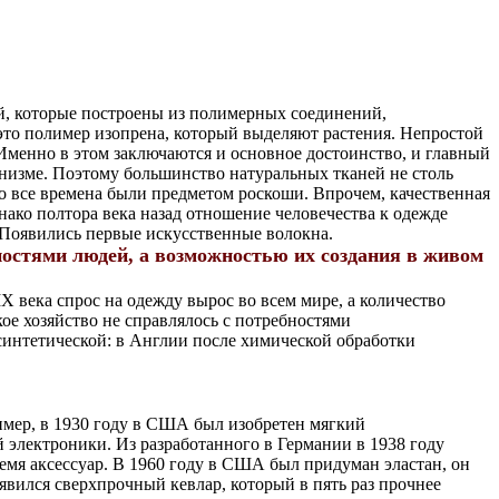
й, которые построены из полимерных соединений,
 это полимер изопрена, который выделяют растения. Непростой
 Именно в этом заключаются и основное достоинство, и главный
анизме. Поэтому большинство натуральных тканей не столь
о все времена были предметом роскоши. Впрочем, качественная
днако полтора века назад отношение человечества к одежде
 Появились первые искусственные волокна.
ностями людей, а возможностью их создания в живом
 века спрос на одежду вырос во всем мире, а количество
ое хозяйство не справлялось с потребностями
интетической: в Англии после химической обработки
имер, в 1930 году в США был изобретен мягкий
электроники. Из разработанного в Германии в 1938 году
емя аксессуар. В 1960 году в США был придуман эластан, он
явился сверхпрочный кевлар, который в пять раз прочнее