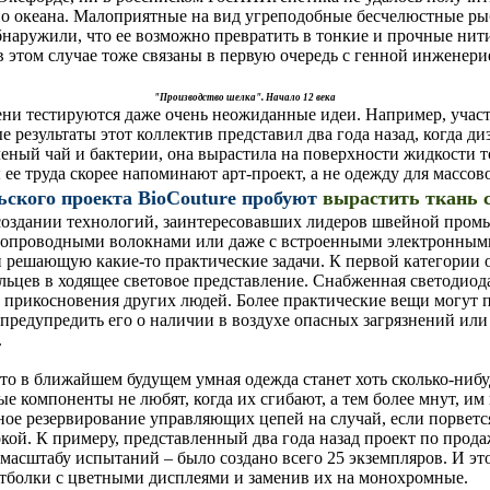
но океана. Малоприятные на вид угреподобные бесчелюстные р
обнаружили, что ее возможно превратить в тонкие и прочные ни
в этом случае тоже связаны в первую очередь с генной инженери
"Производство шелка". Начало 12 века
ени тестируются даже очень неожиданные идеи. Например, участ
 результаты этот коллектив представил два года назад, когда д
ный чай и бактерии, она вырастила на поверхности жидкости то
ы ее труда скорее напоминают арт-проект, а не одежду для массов
ьского проекта BioCouture пробуют
вырастить ткань 
 создании технологий, заинтересовавших лидеров швейной пром
ропроводными волокнами или даже с встроенными электронными
и решающую какие-то практические задачи. К первой категории
цев в ходящее световое представление. Снабженная светодиодам
, прикосновения других людей. Более практические вещи могут п
е предупредить его о наличии в воздухе опасных загрязнений и
.
 что в ближайшем будущем умная одежда станет хоть сколько-ни
е компоненты не любят, когда их сгибают, а тем более мнут, и
ое резервирование управляющих цепей на случай, если порвется
кой. К примеру, представленный два года назад проект по прода
масштабу испытаний – было создано всего 25 экземпляров. И это
футболки с цветными дисплеями и заменив их на монохромные.