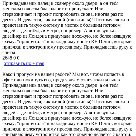
Прикладываешь палец к сканеру около двери, а он тебя
женским голосом благодарит и пропускает. Или
стервозничает и просит попробовать снова, иногда раз по
десять. Издевается, как живой (или живая)! Поэтому сложно
представить такую систему в местах с большим потоком
людей - где-нибудь в метро, например. А вот девушка-
дизайнер из Лондона придумала похожую, но более изящную
схему: "прикрутила" к накладному ногтю RFID-чип, который
привязан к электронному проездному. Прикладываешь руку к
считы
2648
0
0
отправить по e-mail
Какой пропуск на вашей работе? Мы вот, чтобы попасть в
офис или покинуть его, предъявляем отпечатки пальцев.
Прикладываешь палец к сканеру около двери, а он тебя
женским голосом благодарит и пропускает. Или
стервозничает и просит попробовать снова, иногда раз по
десять. Издевается, как живой (или живая)! Поэтому сложно
представить такую систему в местах с большим потоком
людей - где-нибудь в метро, например. А вот девушка-
дизайнер из Лондона придумала похожую, но более изящную
схему: "прикрутила" к накладному ногтю RFID-чип, который
привязан к электронному проездному. Прикладываешь руку к
считывающему устройству, как это обычно делается с картой,