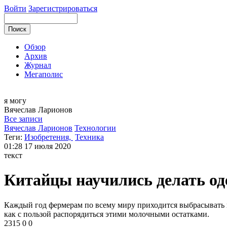
Войти
Зарегистрироваться
Обзор
Архив
Журнал
Мегаполис
я могу
Вячеслав
Ларионов
Все записи
Вячеслав Ларионов
Технологии
Теги:
Изобретения,
Техника
01:28
17 июля 2020
текст
Китайцы научились делать од
Каждый год фермерам по всему миру приходится выбрасывать п
как с пользой распорядиться этими молочными остатками.
2315
0
0