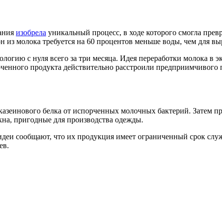
пания
изобрела
уникальный процесс, в ходе которого смогла превр
н из молока требуется на 60 процентов меньше воды, чем для вы
ологию с нуля всего за три месяца. Идея переработки молока в 
орченного продукта действительно расстроили предприимчивого
 казеинового белка от испорченных молочных бактерий. Затем 
кна, пригодные для производства одежды.
деи сообщают, что их продукция имеет ограниченный срок служб
ев.