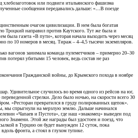
од хлебозаготовок или подвиги итальянского фашизма
полученные сообщения передавались дальше: «…В поезде
 единственным очагом цивилизации. В нем была богатая
рую Троцкий направил против Каутского. Тут же была и
ем была газета «В пути», которая начала выходить через месяц
о по 10 номеров в месяц. Тираж – 4–4,5 тысячи экземпляров.
лько вагонов занимала команда пулеметчиков – примерно 20–30
ив потерял убитыми 15 человек, ведь состав не раз
го окончания Гражданской войны, до Крымского похода в ноябре
шар. Удивительное случилось во время одного из рейсов на юг,
переведенной стрелки. Дело было ночью, на скорости всего 30
 ребром. «Ресторан превратился в груду полированных щепок».
мы, мы спрыгнули на мерзлую землю. Дальше начинался
елевин «Чапаев и Пустота», где наш «знакомец» выведен под
ого Знамени. Этой же награды был удостоен и поезд, что
ысылкой в Турцию он будет вынужден 12 суток, пока
вдоль фронта, а стоял в глухом тупике.