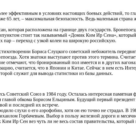
лее эффективным в условиях настоящих боевых действий, то гл
е 65 лет, – максимальная безопасность. Ведь маленькая страна
н, которая расположена на границе двух государств. Бронепоез
анпунктом стоит так называемый «Домик Ким Ир Сена», который 
х пар – переход с узкой колеи на широкую российскую.
 стихотворении Бориса Слуцкого советский небожитель передвига
непоезда. Хотя знатоки выступают против этого термина. Считае
е отмечают, что бронированный пол имеется и в других вагона
ацию, считается, что в Японии и Китае. Сейчас в нем есть Инте
торой служит для вывода статистики из базы данных.
есь Советский Союз в 1984 году. Осталась интересная памятная 
м главой обкома Борисом Ельциным. Будущий первый президент 
вой и последней их встрече.
дило слухи о его аэрофобии, хотя он ею точно не страдал. В 19
Михаилом Горбачевым. Выбор в пользу железной дороги и месяч
х Ким Ир Сен вез чуть ли не весь состав правительства, которы