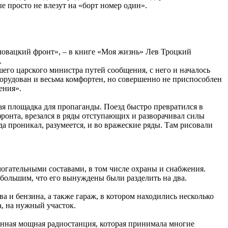
е просто не влезут на «борт номер один».
ословацкий фронт», – в книге «Моя жизнь» Лев Троцкий
.
его царского министра путей сообщения, с него и началось
борудован и весьма комфортен, но совершенно не приспособлен
ения».
ая площадка для пропаганды. Поезд быстро превратился в
ронта, врезался в ряды отступающих и разворачивал силы
а проникал, разумеется, и во вражеские ряды. Там рисовали
омогательными составами, в том числе охраны и снабжения.
 большим, что его вынуждены были разделить на два.
 и бензина, а также гараж, в котором находились несколько
а, на нужный участок.
енная мощная радиостанция, которая принимала многие