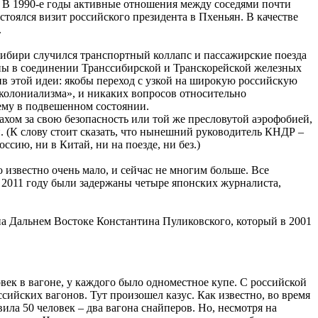
. В 1990-е годы активные отношения между соседями почти
стоялся визит российского президента в Пхеньян. В качестве
.
Сибири случился транспортный коллапс и пассажирские поезда
аны в соединении Транссибирской и Транскорейской железных
ив этой идеи: якобы переход с узкой на широкую российскую
колониализма», и никаких вопросов относительно
ему в подвешенном состоянии.
рахом за свою безопасность или той же пресловутой аэрофобией,
й. (К слову стоит сказать, что нынешний руководитель КНДР –
ссию, ни в Китай, ни на поезде, ни без.)
о известно очень мало, и сейчас не многим больше. Все
в 2011 году были задержаны четыре японских журналиста,
а Дальнем Востоке Константина Пуликовского, который в 2001
овек в вагоне, у каждого было одноместное купе. С российской
ийских вагонов. Тут произошел казус. Как известно, во время
ла 50 человек – два вагона снайперов. Но, несмотря на