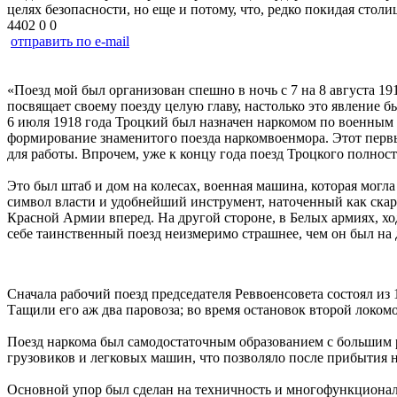
целях безопасности, но еще и потому, что, редко покидая стол
4402
0
0
отправить по e-mail
«Поезд мой был организован спешно в ночь с 7 на 8 августа 1
посвящает своему поезду целую главу, настолько это явление 
6 июля 1918 года Троцкий был назначен наркомом по военным и
формирование знаменитого поезда наркомвоенмора. Этот первы
для работы. Впрочем, уже к концу года поезд Троцкого полност
Это был штаб и дом на колесах, военная машина, которая могл
символ власти и удобнейший инструмент, наточенный как скарп
Красной Армии вперед. На другой стороне, в Белых армиях, хо
себе таинственный поезд неизмеримо страшнее, чем он был на 
Сначала рабочий поезд председателя Реввоенсовета состоял из
Тащили его аж два паровоза; во время остановок второй локом
Поезд наркома был самодостаточным образованием с большим ра
грузовиков и легковых машин, что позволяло после прибытия н
Основной упор был сделан на техничность и многофункциональ