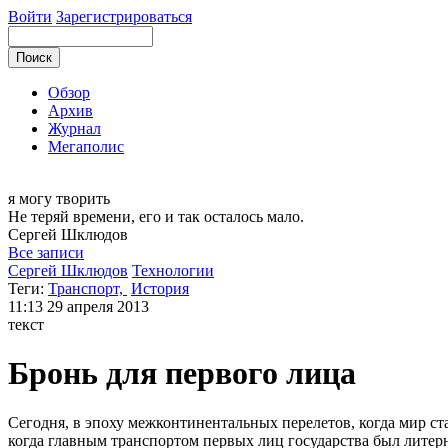
Войти
Зарегистрироваться
Обзор
Архив
Журнал
Мегаполис
я могу
творить
Не теряй времени, его и так осталось мало.
Сергей
Шклюдов
Все записи
Сергей Шклюдов
Технологии
Теги:
Транспорт,
История
11:13
29 апреля 2013
текст
Бронь для первого лица
Сегодня, в эпоху межконтинентальных перелетов, когда мир ст
когда главным транспортом первых лиц государства был литерн