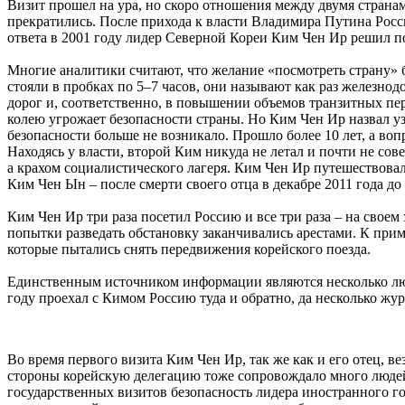
Визит прошел на ура, но скоро отношения между двумя страна
прекратились. После прихода к власти Владимира Путина Россия
ответа в 2001 году лидер Северной Кореи Ким Чен Ир решил по
Многие аналитики считают, что желание «посмотреть страну» 
стояли в пробках по 5–7 часов, они называют как раз железн
дорог и, соответственно, в повышении объемов транзитных пе
колею угрожает безопасности страны. Но Ким Чен Ир назвал у
безопасности больше не возникало. Прошло более 10 лет, а в
Находясь у власти, второй Ким никуда не летал и почти не сов
а крахом социалистического лагеря. Ким Чен Ир путешествовал 
Ким Чен Ын – после смерти своего отца в декабре 2011 года до
Ким Чен Ир три раза посетил Россию и все три раза – на своем
попытки разведать обстановку заканчивались арестами. К прим
которые пытались снять передвижения корейского поезда.
Единственным источником информации являются несколько люб
году проехал с Кимом Россию туда и обратно, да несколько жу
Во время первого визита Ким Чен Ир, так же как и его отец, в
стороны корейскую делегацию тоже сопровождало много людей.
государственных визитов безопасность лидера иностранного го