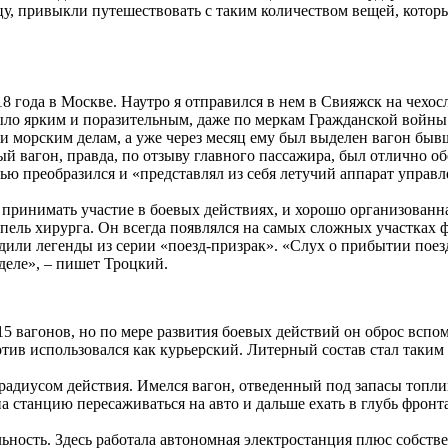
ицу, привыкли путешествовать с таким количеством вещей, которы
918 года в Москве. Наутро я отправился в нем в Свияжск на чех
было ярким и поразительным, даже по меркам Гражданской войны
 морским делам, а уже через месяц ему был выделен вагон бывш
й вагон, правда, по отзыву главного пассажира, был отлично о
ью преобразился и «представлял из себя летучий аппарат управл
а принимать участие в боевых действиях, и хорошо организованн
ель хирурга. Он всегда появлялся на самых сложных участках ф
дили легенды из серии «поезд-призрак». «Слух о прибытии поезд
деле», – пишет Троцкий.
 15 вагонов, но по мере развития боевых действий он оброс всп
отив использовался как курьерский. Литерный состав стал таким
диусом действия. Имелся вагон, отведенный под запасы топлива
а станцию пересаживаться на авто и дальше ехать в глубь фронт
ность. Здесь работала автономная электростанция плюс собств