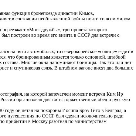
авная функция бронепоезда династии Кимов,
 живет в состоянии необъявленной войны почти со всем миром.
д переезжает «Мост дружбы», три пролета которого
был построен во время его визита в СССР для встречи с
лся на пяти автомобилях, то северокорейское «солнце» ездит в
тся, что бронированным является только основной, штабной
х состава. Многие окна напоминают бойницы. Так это или нет
рнет и спутниковая связь. В штабном вагоне висят два больших
фотография, на которой запечатлен момент встречи Ким Ир
России организовал для гостя торжественный обед и русскую
80 году он летал на похороны Иосипа Броз Тито в Белград, а
ного путешествия по СССР был сделан исключительно ради
й по прибытии в Москву разогнал по министерствам