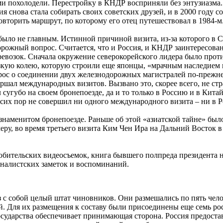
ми похолодели. Перестройку в КНДР восприняли без энтузиазма
 снова стала собирать своих советских друзей, и в 2000 году со
вторить маршрут, по которому его отец путешествовал в 1984-м
было не главным. Истинной причиной визита, из-за которого в 
одорожный вопрос. Считается, что и Россия, и КНДР заинтересов
ревозок. Сначала окружение северокорейского лидера было прот
зкую колею, которую строили еще японцы, «мрачным наследием 
опрос о соединении двух железнодорожных магистралей по-прежн
ершал международных визитов. Вызвано это, скорее всего, не ст
сугубо на своем бронепоезде, да и то только в Россию и в Кита
 сих пор не совершил ни одного международного визита – ни в Ро
 знаменитом бронепоезде. Раньше об этой «азиатской тайне» был
еру, во время третьего визита Ким Чен Ира на Дальний Восток 
ительских видеосъемок, книга бывшего полпреда президента н
рналистских заметок и воспоминаний.
ез с собой целый штат чиновников. Они размешались по пять чел
 Для их размещения к составу были присоединены еще семь росс
сударства обеспечивает принимающая сторона. Россия предостави