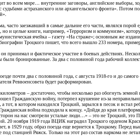
одит во всем мире… внутренние заговоры, английские выборы, х
 с судьбами астраханского или архангельского фронта». Потом 
й».
ма, часто заезжавший в самые дальние его части, являлся порой
ки, но и целые книги, например, «Терроризм и коммунизм», кото
мунистическая ячейка – газету «На страже»; основным же издани
иографии Троцкого пишет, что всего вышло 233 номера, примерн
 он принимал и фактическое участие в боевых действиях. Неско
ы были бронированные. За два с половиной года рабочий коллект
оезде почти два с половиной года, с августа 1918-го и до само
дателя Реввоенсовета будет расформирован.
 километров – достаточно, чтобы несколько раз обогнуть земной 
ошел Гражданскую войну, потерпел крушение из-за неправильно 
в, а тот, в котором находился Троцкий, зарылся в песок и встал
Гражданская война подходила к концу. «Дойдя до края платфор
торон на нас смотрели усталые люди…» – это не Троцкий, это П
ий. 20 ноября 1919 года ВЦИК наградил Троцкого орденом Красн
ет, в 1929 году, образ поезда еще вернется к Троцкому. Перед в
од станцией Ряжск. Только на этот раз состав наркома не летал 