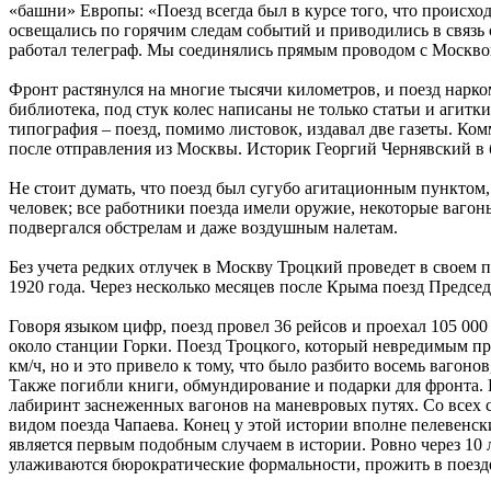
«башни» Европы: «Поезд всегда был в курсе того, что происх
освещались по горячим следам событий и приводились в связь
работал телеграф. Мы соединялись прямым проводом с Москво
Фронт растянулся на многие тысячи километров, и поезд нарко
библиотека, под стук колес написаны не только статьи и агит
типография – поезд, помимо листовок, издавал две газеты. Ком
после отправления из Москвы. Историк Георгий Чернявский в б
Не стоит думать, что поезд был сугубо агитационным пунктом,
человек; все работники поезда имели оружие, некоторые вагон
подвергался обстрелам и даже воздушным налетам.
Без учета редких отлучек в Москву Троцкий проведет в своем п
1920 года. Через несколько месяцев после Крыма поезд Предсе
Говоря языком цифр, поезд провел 36 рейсов и проехал 105 000
около станции Горки. Поезд Троцкого, который невредимым пр
км/ч, но и это привело к тому, что было разбито восемь вагоно
Также погибли книги, обмундирование и подарки для фронта. 
лабиринт заснеженных вагонов на маневровых путях. Со всех с
видом поезда Чапаева. Конец у этой истории вполне пелевенск
является первым подобным случаем в истории. Ровно через 10 л
улаживаются бюрократические формальности, прожить в поезде п