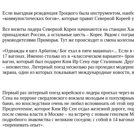
Если выездная резиденция Троцкого была инструментом, наибо
«коммунистических богов», которые правят Северной Кореей уж
Все визиты лидера Северной Кореи начинаются на станции Хаса
принадлежат России, а остальные шесть – Корее. Рядом с погр
руководителями Приморья. Тут же происходит и смена колесны
«Однажды я шел Арбатом,/ Бог ехал в пяти машинах»... Если в
17 вагонах. Именно столько их в «классическом варианте» бро
вагон, который был подарен Ким Ир Сену еще Сталиным. Други
– неизвестно. Литерный поезд несколько раз проходил модерниз
экрана, один из которых показывает международные новости, в
Первый раз литерный поезд корейского лидера проехал через в
Сена на перроне свердловского вокзала молодым и популярны
баню, но впоследствии очень не любил вспоминать об этой пер
Предпочтение, которое Ким Ир Сен отдал железной дороге, поро
после смены власти в Москве – на встречу с новым генсеком 
подробного знакомства с великим соседом; с собой в 14 вагона
«перенимать опыт».