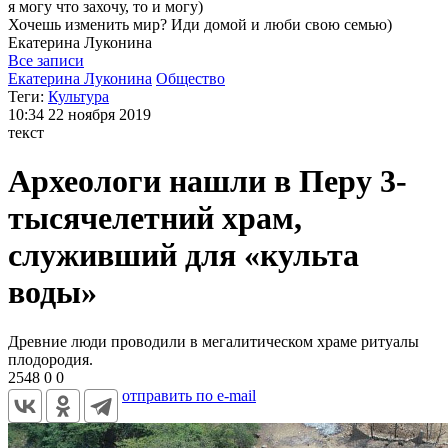
я могу
что захочу, то и могу)
Хочешь изменить мир? Иди домой и люби свою семью)
Екатерина
Луконина
Все записи
Екатерина Луконина
Общество
Теги:
Культура
10:34
22 ноября 2019
текст
Археологи нашли в Перу 3-
тысячелетний храм,
служивший для «культа
воды»
Древние люди проводили в мегалитическом храме ритуалы
плодородия.
2548
0
0
отправить по e-mail