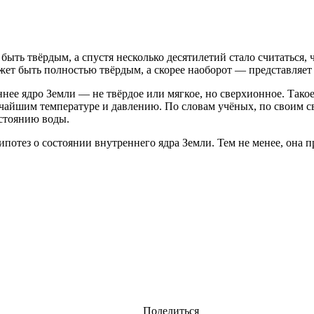
ыть твёрдым, а спустя несколько десятилетий стало считаться, 
ожет быть полностью твёрдым, а скорее наоборот — представляет
ннее ядро Земли — не твёрдое или мягкое, но сверхионное. Так
чайшим температуре и давлению. По словам учёных, по своим с
остоянию воды.
ипотез о состоянии внутреннего ядра Земли. Тем не менее, она 
Поделиться