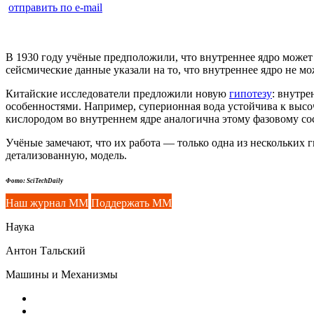
отправить по e-mail
В 1930 году учёные предположили, что внутреннее ядро может б
сейсмические данные указали на то, что внутреннее ядро не м
Китайские исследователи предложили новую
гипотезу
: внутре
особенностями. Например, суперионная вода устойчива к высо
кислородом во внутреннем ядре аналогична этому фазовому с
Учёные замечают, что их работа — только одна из нескольких г
детализованную, модель.
Фото: SciTechDaily
Наш журнал ММ
Поддержать ММ
Наука
Антон Тальский
Машины и Механизмы