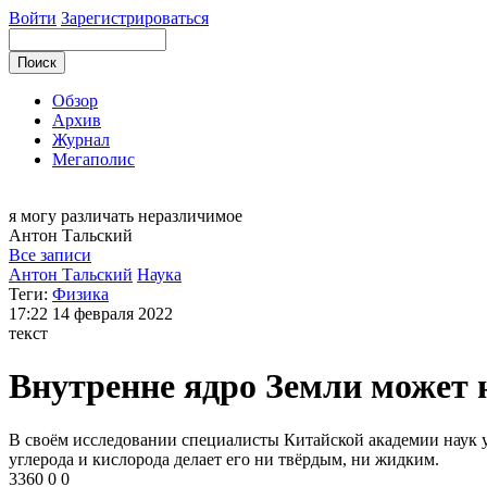
Войти
Зарегистрироваться
Обзор
Архив
Журнал
Мегаполис
я могу
различать неразличимое
Антон
Тальский
Все записи
Антон Тальский
Наука
Теги:
Физика
17:22
14 февраля 2022
текст
Внутренне ядро Земли может 
В своём исследовании специалисты Китайской академии наук у
углерода и кислорода делает его ни твёрдым, ни жидким.
3360
0
0