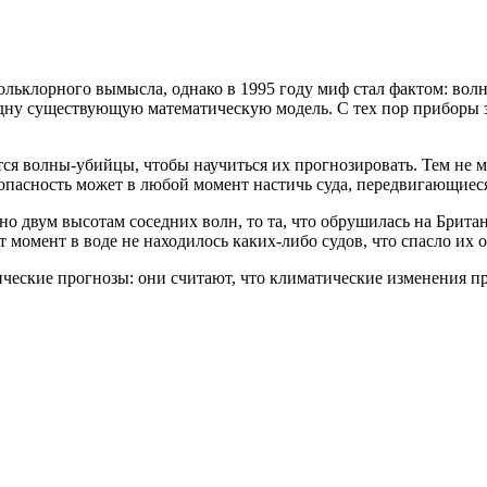
льклорного вымысла, однако в 1995 году миф стал фактом: вол
одну существующую математическую модель. С тех пор приборы 
ся волны-убийцы, чтобы научиться их прогнозировать. Тем не 
о опасность может в любой момент настичь суда, передвигающиеся
но двум высотам соседних волн, то та, что обрушилась на Бри
 момент в воде не находилось каких-либо судов, что спасло их о
ческие прогнозы: они считают, что климатические изменения п