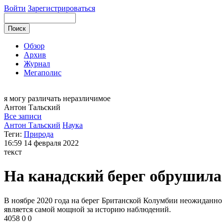
Войти
Зарегистрироваться
Обзор
Архив
Журнал
Мегаполис
я могу
различать неразличимое
Антон
Тальский
Все записи
Антон Тальский
Наука
Теги:
Природа
16:59
14 февраля 2022
текст
На канадский берег обрушила
В ноябре 2020 года на берег Британской Колумбии неожиданно
является самой мощной за историю наблюдений.
4058
0
0