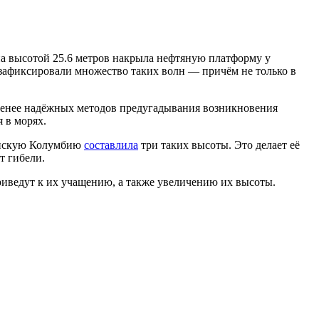
на высотой 25.6 метров накрыла нефтяную платформу у
зафиксировали множество таких волн — причём не только в
менее надёжных методов предугадывания возникновения
 в морях.
танскую Колумбию
составлила
три таких высоты. Это делает её
т гибели.
риведут к их учащению, а также увеличению их высоты.