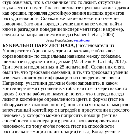
стук означают, что в стаканчике что-то лежит, отсутствие
звука – что он пуст. Так вот шимпанзе щелкали такие задачки
как орешки, проявляя достойную звания высших приматов
рассудительность. Собакам же такие намеки ни о чем не
говорили. Зато они гораздо лучше шимпанзе умели найти
ключ к разгадке в поведении экспериментатора: например,
следили за направлением взгляда (Bräuer J. et al., 2006).
Фото: Evan MacLean,
www.phys.org
БУКВАЛЬНО ПАРУ ЛЕТ НАЗАД
исследователи из
Университета Аризоны устроили настоящее «большое
соревнование» по социальным навыкам между собаками,
шимпанзе и двухлетними детьми (MacLean E. L. et al., 2017).
Три группы подопытных и 25 испытаний. Среди них опять
были те, что требовали смекалки, и те, что требовали умения
извлекать полезную информацию из поведения человека.
Например, участники должны были запомнить, в каком
контейнере лежит угощение, чтобы найти его через какое-то
время (тест на рабочую память); понять, что награда всегда
лежит в контейнере определенного цвета и формы (тест на
обнаружение закономерности); попытаться открыть намертво
запечатанный контейнер с наградой в присутствии взрослого
человека, у которого можно попросить помощи (тест на
способности к кооперации); решить, контактировать ли с
человеком, по тону его/ее голоса (тест на способности
распознавать эмоции по интонации) и т. д. Когда ученые