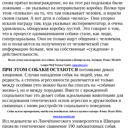
снова прятал вознаграждение, но на этот раз подсказки были
ложными – он указывал на неправильную коробку. Волки при
этом «плевали» на то, что там показывает человек, и верили
своим глазам. А вот дети и собаки «велись». Они упорно
искали награду там, куда указывал экспериментатор, и очень
удивлялись, обнаружив коробку пустой. Это говорит о том,
что в процессе одомашнивания собаки стали, как люди,
гиперсоциальны. Они не только ищут общения с человеком,
но и полагаются на полученную от человеческой стаи
информацию больше, чем на собственные «суждения» о
действительности.
Волки лучше анализируют, чем собаки. Эксперимент в Центре волка, Австрия. Фото: Michelle
Lampe/Wolf Science Center,
www.phys.org
ПРИ ЭТОМ СОБАКИ ОСТАЮТСЯ
потомками диких
хищников. Случаи нападения собак на людей, увы, не
редкость, а степень агрессивности различается не только
между особями (что можно было бы списать на «собачью
жизнь»), но и между породами. Вместе с врожденной
социальностью это делает собак идеальными животными для
исследования генетических основ агрессии и дружелюбия и
связанных с ними расстройств социального поведения.
Собак нужно тренировать, чтобы они неподвижно сидели в шумном сканере. Фото: Bryan Meltz,
www.kurzweilai.net
Исследователи из Линчёпингского университета в Швеции
провели генетическое сравнение 190 лабораторных собак