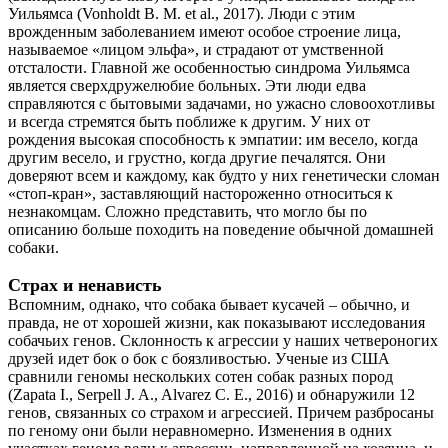
Уильямса (Vonholdt B. M. et al., 2017). Люди с этим
врожденным заболеванием имеют особое строение лица,
называемое «лицом эльфа», и страдают от умственной
отсталости. Главной же особенностью синдрома Уильямса
является сверхдружелюбие больных. Эти люди едва
справляются с бытовыми задачами, но ужасно словоохотливы
и всегда стремятся быть поближе к другим. У них от
рождения высокая способность к эмпатии: им весело, когда
другим весело, и грустно, когда другие печалятся. Они
доверяют всем и каждому, как будто у них генетически сломан
«стоп-кран», заставляющий настороженно относиться к
незнакомцам. Сложно представить, что могло бы по
описанию больше походить на поведение обычной домашней
собаки.
Страх и ненависть
Вспомним, однако, что собака бывает кусачей – обычно, и
правда, не от хорошей жизни, как показывают исследования
собачьих генов. Склонность к агрессии у наших четвероногих
друзей идет бок о бок с боязливостью. Ученые из США
сравнили геномы нескольких сотен собак разных пород
(Zapata I., Serpell J. A., Alvarez C. E., 2016) и обнаружили 12
генов, связанных со страхом и агрессией. Причем разбросаны
по геному они были неравномерно. Изменения в одних