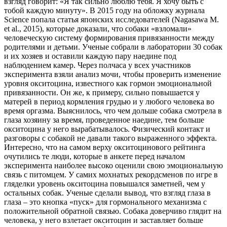
взгляд говорит: «Я так сильно люблю тебя. Я хочу быть с
тобой каждую минуту». В 2015 году на обложку журнала
Science попала статья японских исследователей (Nagasawa M.
et al., 2015), которые доказали, что собаки «взломали»
человеческую систему формирования привязанности между
родителями и детьми. Ученые собрали в лаборатории 30 собак
и их хозяев и оставили каждую пару наедине под
наблюдением камер. Через полчаса у всех участников
эксперимента взяли анализ мочи, чтобы проверить изменение
уровня окситоцина, известного как гормон эмоциональной
привязанности. Он же, к примеру, сильно повышается у
матерей в период кормления грудью и у любого человека во
время оргазма. Выяснилось, что чем дольше собака смотрела в
глаза хозяину за время, проведенное наедине, тем больше
окситоцина у него вырабатывалось. Физический контакт и
разговоры с собакой не давали такого выраженного эффекта.
Интересно, что на самом верху окситоцинового рейтинга
очутились те люди, которые в анкете перед началом
эксперимента наиболее высоко оценили свою эмоциональную
связь с питомцем. У самих мохнатых рекордсменов по игре в
гляделки уровень окситоцина повышался заметней, чем у
остальных собак. Ученые сделали вывод, что взгляд глаза в
глаза – это кнопка «пуск» для гормонального механизма с
положительной обратной связью. Собака доверчиво глядит на
человека, у него взлетает окситоцин и заставляет больше