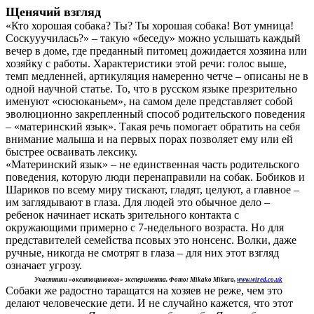
Щенячий взгляд
«Кто хорошая собака? Ты? Ты хорошая собака! Вот умница!
Соскууучилась?» – такую «беседу» можно услышать каждый
вечер в доме, где преданный питомец дожидается хозяина или
хозяйку с работы. Характеристики этой речи: голос выше,
темп медленней, артикуляция намеренно четче – описаны не в
одной научной статье. То, что в русском языке презрительно
именуют «сюсюканьем», на самом деле представляет собой
эволюционно закрепленный способ родительского поведения
– «материнский язык». Такая речь помогает обратить на себя
внимание малыша и на первых порах позволяет ему или ей
быстрее осваивать лексику.
«Материнский язык» – не единственная часть родительского
поведения, которую люди перенаправили на собак. Бобиков и
Шариков по всему миру тискают, гладят, целуют, а главное –
им заглядывают в глаза. Для людей это обычное дело –
ребенок начинает искать зрительного контакта с
окружающими примерно с 7-недельного возраста. Но для
представителей семейства псовых это нонсенс. Волки, даже
ручные, никогда не смотрят в глаза – для них этот взгляд
означает угрозу.
Участники «окситоцинового» эксперимента. Фото: Mikako Mikura,
www.wired.co.uk
Собаки же радостно таращатся на хозяев не реже, чем это
делают человеческие дети. И не случайно кажется, что этот