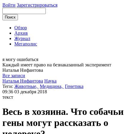
Войти
Зарегистрироваться
Обзор
Архив
Журнал
Мегаполис
я могу
ошибаться
Каждый имеет право на безнаказанный эксперимент
Наталья
Нифантова
Все записи
Наталья Нифантова
Наука
Теги:
Животные,
Медицина,
Генетика
09:36
03 декабря 2018
текст
Весь в хозяина. Что собачьи
гены могут рассказать о
человеке?