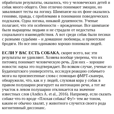
обработали результаты, оказалось, что у человеческих детей и
собак много общего. Они отлично понимают эмоции, но
заваливают тесты на логику. Шимпанзе на их фоне оказались
гениями, правда, с проблемами в понимании поведенческих
подсказок. Одна логика, никакой душевности. Ученые
полагают, что эти особенности – врожденные. Все шимпанзе
были выращены людьми и не страдали от недостатка
социального взаимодействия. А вот среди собак были песики
с разными судьбами – и домашние любимцы, и приютские
бродяги. Но все они одинаково хорошо понимали людей.
ЕСЛИ У ВАС ЕСТЬ СОБАКА
, скорее всего, вас эти
результаты не удивляют. Хозяева вообще уверены, что их
питомец понимает человеческую речь. Для них – хорошие
новости: наука это подтверждает. Во всяком случае, ученые из
Будапештского университета, исследуя реакцию собачьего
мозга на произнесенные слова с помощью фМРТ-сканера,
обнаружили, что, как и у людей, слуховая кора у собак в
правом полушарии реагирует на интонацию речи, а тот же
участок в левом полушарии откликается на значение
известных слов (Andics A. et al., 2016). Например, если сказать
собаке что-то вроде «Плохая собака! Фу!» тем же тоном,
каким ее обычно хвалят, у животного случится своего рода
когнитивный диссонанс.