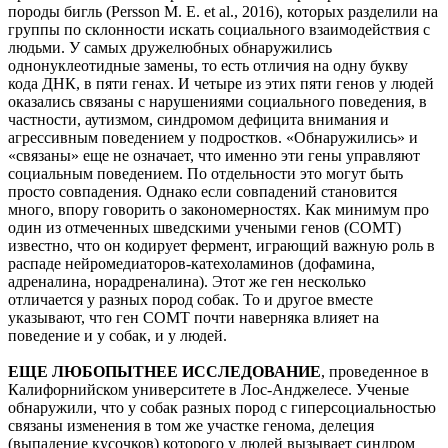
породы бигль (Persson M. E. еt al., 2016), которых разделили на
группы по склонности искать социального взаимодействия с
людьми. У самых дружелюбных обнаружились
однонуклеотидные замены, то есть отличия на одну букву
кода ДНК, в пяти генах. И четыре из этих пяти генов у людей
оказались связаны с нарушениями социального поведения, в
частности, аутизмом, синдромом дефицита внимания и
агрессивным поведением у подростков. «Обнаружились» и
«связаны» еще не означает, что именно эти гены управляют
социальным поведением. По отдельности это могут быть
просто совпадения. Однако если совпадений становится
много, впору говорить о закономерностях. Как минимум про
один из отмеченных шведскими учеными генов (COMT)
известно, что он кодирует фермент, играющий важную роль в
распаде нейромедиаторов-катехоламинов (дофамина,
адреналина, норадреналина). Этот же ген несколько
отличается у разных пород собак. То и другое вместе
указывают, что ген COMT почти наверняка влияет на
поведение и у собак, и у людей.
ЕЩЕ ЛЮБОПЫТНЕЕ ИССЛЕДОВАНИЕ
, проведенное в
Калифорнийском университете в Лос-Анджелесе. Ученые
обнаружили, что у собак разных пород с гиперсоциальностью
связаны изменения в том же участке генома, делеция
(выпадение кусочков) которого у людей вызывает синдром