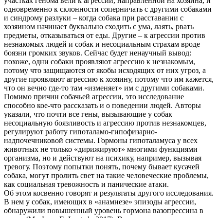
участках генома вели к агрессии, направленной на хозяина, и
одновременно к склонности соперничать с другими собаками
и синдрому разлуки – когда собака при расставании с
хозяином начинает буквально сходить с ума, лаять, рвать
предметы, отказываться от еды. Другие – к агрессии против
незнакомых людей и собак и несоциальным страхам вроде
боязни громких звуков. Сейчас будет ненаучный вывод:
похоже, одни собаки проявляют агрессию к незнакомым,
потому что защищаются от якобы исходящих от них угроз, а
другие проявляют агрессию к хозяину, потому что им кажется,
что он вечно где-то там «изменяет» им с другими собаками.
Помимо причин собачьей агрессии, это исследование
способно кое-что рассказать и о поведении людей. Авторы
указали, что почти все гены, вызывающие у собак
несоциальную боязливость и агрессию против незнакомцев,
регулируют работу гипоталамо-гипофизарно-
надпочечниковой системы. Гормоны гипоталамуса у всех
животных не только «дирижируют» многими функциями
организма, но и действуют на психику, например, вызывая
тревогу. Поэтому попытки понять, почему бывает кусачей
собака, могут пролить свет на такие человеческие проблемы,
как социальная тревожность и панические атаки.
Об этом косвенно говорят и результаты другого исследования.
В нем у собак, имеющих в «анамнезе» эпизоды агрессии,
обнаружили повышенный уровень гормона вазопрессина в