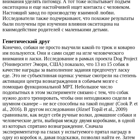
внимания уделять питомцу. А тот тоже испытывает подъем
окситоцина и еще настойчивей ищет контакта с человеком.
Настоящий завод по производству взаимной любви.
Исследователи также подчеркивают, что похожие результаты
были получены при изучении влияния окситоцина на
взаимодействие родителей с маленькими детьми.
Генетический друг
Конечно, собаки не просто выучили какой-то трюк и коварно
им пользуются. Они и сами сидят на игле человеческого
внимания и ласки. Исследование в рамках проекта Dog Project
(Университет Эмори, США) показало, что 13 из 15 собак в
качестве награды за выполнение задания предпочтут ласку
еде. Это не субъективная оценка: ученые смотрели на степень
активации центра вознаграждения в собачьем мозге с
помощью функциональной МРТ. Небольшое число
подопытных в этом эксперименте связано с тем, что собак
нужно долго тренировать, чтобы они неподвижно сидели в
шумном сканере – не все способны на такой подвиг (Cook P. еt
al., 2016). В другом исследовании (József Topál еt al., 2009)
сравнивали, как ведут себя ручные волки, домашние собаки и
человеческие дети, выбирая между двумя коробками, в одной
из которых спрятано вознаграждение. Сначала
экспериментатор на глазах у испытуемого прятал награду в
одну из коробок и, давая подсказки, позволял найти ее. Затем