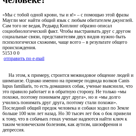
«Мы с тобой одной крови, ты и я!» – с помощью этой фразы
Маугли мог найти общий язык с любым обитателем джунглей.
Сам того не ведая, Редьярд Киплинг образно описал
социобиологический факт. Чтобы выстраивать друг с другом
социальные связи, представителям двух видов нужно быть
психологически схожими, чаще всего – в результате общего
происхождения.
5153
0
0
отправить по e-mail
На этом, к примеру, строится межвидовое общение людей и
шимпанзе. Однако именно на примере подвида волков Canis
lupus familiaris, то есть домашних собак, ученые выяснили, что
это правило работает и в обратную сторону. Не только «мы
похожи, поэтому понимаем друг друга», но и «мы долго
учились понимать друг друга, поэтому стали похожи».
Последний общий предок человека и собаки ходил по Земле
больше 100 млн лет назад. Но 30 тысяч лет бок о бок привели
к тому, что в собачьих генах ученые надеются найти ключ к
таким человеческим болезням, как аутизм, шизофрения и
депрессия.