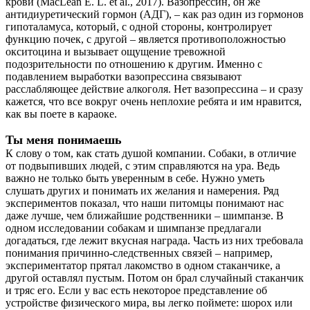
крови (MacLean E. L. et al., 2017). Вазопрессин, он же
антидиуретический гормон (АДГ), – как раз один из гормонов
гипоталамуса, который, с одной стороны, контролирует
функцию почек, с другой – является противоположностью
окситоцина и вызывает ощущение тревожной
подозрительности по отношению к другим. Именно с
подавлением выработки вазопрессина связывают
расслабляющее действие алкоголя. Нет вазопрессина – и сразу
кажется, что все вокруг очень неплохие ребята и им нравится,
как вы поете в караоке.
Ты меня понимаешь
К слову о том, как стать душой компании. Собаки, в отличие
от подвыпивших людей, с этим справляются на ура. Ведь
важно не только быть уверенным в себе. Нужно уметь
слушать других и понимать их желания и намерения. Ряд
экспериментов показал, что наши питомцы понимают нас
даже лучше, чем ближайшие родственники – шимпанзе. В
одном исследовании собакам и шимпанзе предлагали
догадаться, где лежит вкусная награда. Часть из них требовала
понимания причинно-следственных связей – например,
экспериментатор прятал лакомство в одном стаканчике, а
другой оставлял пустым. Потом он брал случайный стаканчик
и тряс его. Если у вас есть некоторое представление об
устройстве физического мира, вы легко поймете: шорох или