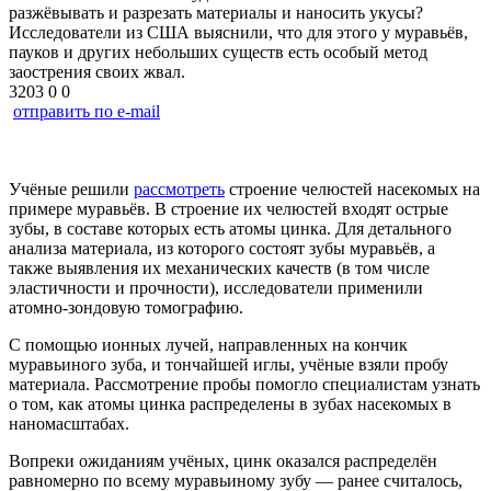
разжëвывать и разрезать материалы и наносить укусы?
Исследователи из США выяснили, что для этого у муравьёв,
пауков и других небольших существ есть особый метод
заострения своих жвал.
3203
0
0
отправить по e-mail
Учёные решили
рассмотреть
строение челюстей насекомых на
примере муравьёв. В строение их челюстей входят острые
зубы, в составе которых есть атомы цинка. Для детального
анализа материала, из которого состоят зубы муравьёв, а
также выявления их механических качеств (в том числе
эластичности и прочности), исследователи применили
атомно-зондовую томографию.
С помощью ионных лучей, направленных на кончик
муравьиного зуба, и тончайшей иглы, учёные взяли пробу
материала. Рассмотрение пробы помогло специалистам узнать
о том, как атомы цинка распределены в зубах насекомых в
наномасштабах.
Вопреки ожиданиям учёных, цинк оказался распределён
равномерно по всему муравьиному зубу — ранее считалось,