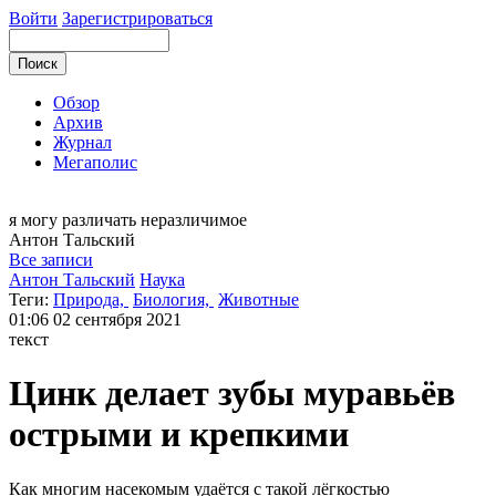
Войти
Зарегистрироваться
Обзор
Архив
Журнал
Мегаполис
я могу
различать неразличимое
Антон
Тальский
Все записи
Антон Тальский
Наука
Теги:
Природа,
Биология,
Животные
01:06
02 сентября 2021
текст
Цинк делает зубы муравьёв
острыми и крепкими
Как многим насекомым удаётся с такой лёгкостью