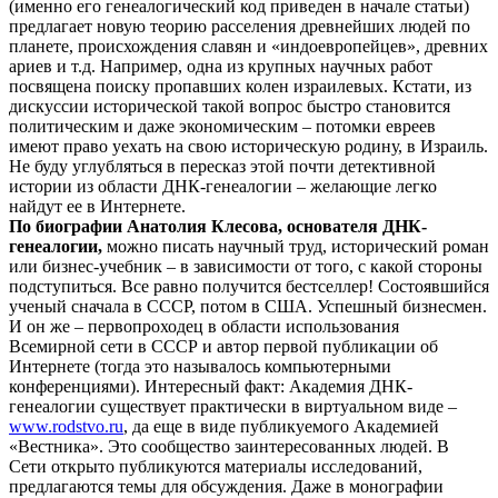
(именно его генеалогический код приведен в начале статьи)
предлагает новую теорию расселения древнейших людей по
планете, происхождения славян и «индоевропейцев», древних
ариев и т.д. Например, одна из крупных научных работ
посвящена поиску пропавших колен израилевых. Кстати, из
дискуссии исторической такой вопрос быстро становится
политическим и даже экономическим – потомки евреев
имеют право уехать на свою историческую родину, в Израиль.
Не буду углубляться в пересказ этой почти детективной
истории из области ДНК-генеалогии – желающие легко
найдут ее в Интернете.
По биографии Анатолия Клесова, основателя ДНК-
генеалогии,
можно писать научный труд, исторический роман
или бизнес-учебник – в зависимости от того, с какой стороны
подступиться. Все равно получится бестселлер! Состоявшийся
ученый сначала в СССР, потом в США. Успешный бизнесмен.
И он же – первопроходец в области использования
Всемирной сети в СССР и автор первой публикации об
Интернете (тогда это называлось компьютерными
конференциями). Интересный факт: Академия ДНК-
генеалогии существует практически в виртуальном виде –
www.rodstvo.ru
, да еще в виде публикуемого Академией
«Вестника». Это сообщество заинтересованных людей. В
Сети открыто публикуются материалы исследований,
предлагаются темы для обсуждения. Даже в монографии