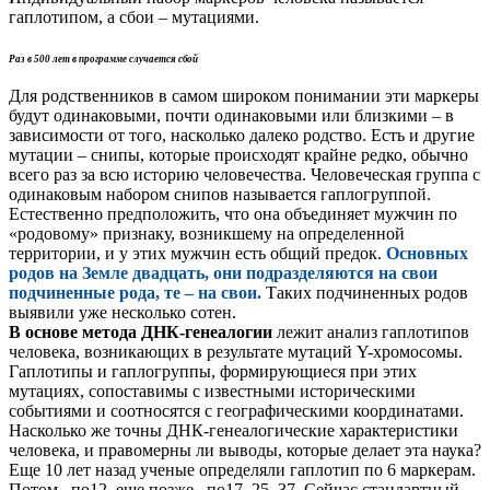
гаплотипом, а сбои – мутациями.
Раз в 500 лет в программе случается сбой
Для родственников в самом широком понимании эти маркеры
будут одинаковыми, почти одинаковыми или близкими – в
зависимости от того, насколько далеко родство. Есть и другие
мутации – снипы, которые происходят крайне редко, обычно
всего раз за всю историю человечества. Человеческая группа с
одинаковым набором снипов называется гаплогруппой.
Естественно предположить, что она объединяет мужчин по
«родовому» признаку, возникшему на определенной
территории, и у этих мужчин есть общий предок.
Основных
родов на Земле двадцать, они подразделяются на свои
подчиненные рода, те – на свои.
Таких подчиненных родов
выявили уже несколько сотен.
В основе метода ДНК-генеалогии
лежит анализ гаплотипов
человека, возникающих в результате мутаций Y-хромосомы.
Гаплотипы и гаплогруппы, формирующиеся при этих
мутациях, сопоставимы с известными историческими
событиями и соотносятся с географическими координатами.
Насколько же точны ДНК-генеалогические характеристики
человека, и правомерны ли выводы, которые делает эта наука?
Еще 10 лет назад ученые определяли гаплотип по 6 маркерам.
Потом– по12, еще позже– по17, 25, 37. Сейчас стандартный