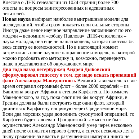
Клесова о ДНК-генеалогии из 1024 страниц более 700 –
ответы на вопросы заинтересованных и адекватных
читателей.
Новая наука
выбирает наиболее выигрышные модели для
исследований, чтобы сразу показать свои сильные стороны.
Иногда даже целое научное направление запоминают по его
модели – вспомним «собаку Павлова». ДНК-генеалогия –
наука молодая, она еще не нашла модель, которая показала бы
весь спектр ее возможностей. Но в настоящий момент
встретились новое научное направление и модель, на которой
можно пробовать его методику и, возможно, перевернуть
наше представление об окружающем мире.
Два года назад петербуржец Андрей Дыбовский
сформулировал гипотезу о том, где надо искать пропавший
флот Александра Македонского.
Великий завоеватель в свое
время отправил огромный флот – более 2000 кораблей – из
Вавилона вокруг Африки к стенам Карфагена. По замыслу
Македонского, за год, пока флот шел бы вокруг Африки, в
Греции должны были построить еще один флот, который
двинется к Карфагену напрямую через Средиземное море.
Если два морских удара дополнить сухопутной операцией, то
Карфаген будет завоеван. Грандиозный замысел не был
осуществлен: Александр Македонский умер через несколько
дней после отплытия первого флота, а спустя несколько лет в
пылу сражений за власть в разрушенной империи никто не