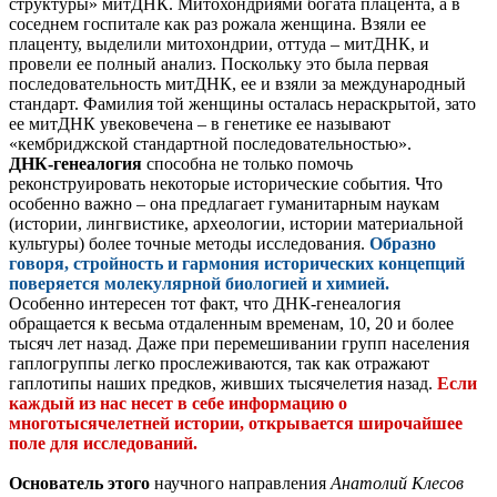
структуры» митДНК. Митохондриями богата плацента, а в
соседнем госпитале как раз рожала женщина. Взяли ее
плаценту, выделили митохондрии, оттуда – митДНК, и
провели ее полный анализ. Поскольку это была первая
последовательность митДНК, ее и взяли за международный
стандарт. Фамилия той женщины осталась нераскрытой, зато
ее митДНК увековечена – в генетике ее называют
«кембриджской стандартной последовательностью».
ДНК-генеалогия
способна не только помочь
реконструировать некоторые исторические события. Что
особенно важно – она предлагает гуманитарным наукам
(истории, лингвистике, археологии, истории материальной
культуры) более точные методы исследования.
Образно
говоря, стройность и гармония исторических концепций
поверяется молекулярной биологией и химией.
Особенно интересен тот факт, что ДНК-генеалогия
обращается к весьма отдаленным временам, 10, 20 и более
тысяч лет назад. Даже при перемешивании групп населения
гаплогруппы легко прослеживаются, так как отражают
гаплотипы наших предков, живших тысячелетия назад.
Если
каждый из нас несет в себе информацию о
многотысячелетней истории, открывается широчайшее
поле для исследований.
Основатель этого
научного направления
Анатолий Клесов