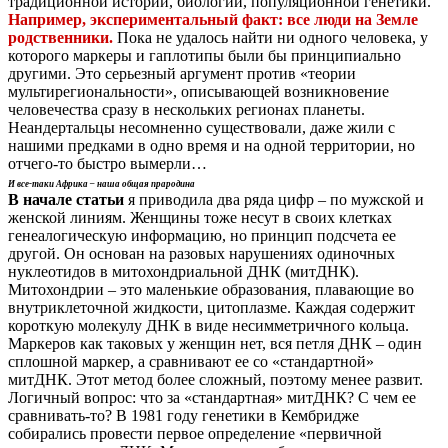
традиционной истории, биологии, популяционной генетики.
Например, экспериментальный факт: все люди на Земле
родственники.
Пока не удалось найти ни одного человека, у
которого маркеры и гаплотипы были бы принципиально
другими. Это серьезный аргумент против «теории
мультирегиональности», описывающей возникновение
человечества сразу в нескольких регионах планеты.
Неандертальцы несомненно существовали, даже жили с
нашими предками в одно время и на одной территории, но
отчего-то быстро вымерли…
И все-таки Африка – наша общая прародина
В начале статьи
я приводила два ряда цифр – по мужской и
женской линиям. Женщины тоже несут в своих клетках
генеалогическую информацию, но принцип подсчета ее
другой. Он основан на разовых нарушениях одиночных
нуклеотидов в митохондриальной ДНК (митДНК).
Митохондрии – это маленькие образования, плавающие во
внутриклеточной жидкости, цитоплазме. Каждая содержит
короткую молекулу ДНК в виде несимметричного кольца.
Маркеров как таковых у женщин нет, вся петля ДНК – один
сплошной маркер, а сравнивают ее со «стандартной»
митДНК. Этот метод более сложный, поэтому менее развит.
Логичный вопрос: что за «стандартная» митДНК? С чем ее
сравнивать-то? В 1981 году генетики в Кембридже
собирались провести первое определение «первичной