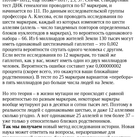
тест ДНК генеалогии проводится по 67 маркерам, и
начинается по 111. По данным исследовательской группы
профессора А. Клесова, если проводить исследования по
шести маркерам, каждый из которых изменяется по шести
аллелям (аллель – число тандемных повторов определенных
блоков нуклеотидов в маркерах), то вероятность одинакового
набора – 66. Из 6 миллиардов жителей Земли 130 тысяч могут
иметь одинаковый шестизначный гаплотип – это 0,002
процента вероятности спутать одного человека с другим.
Если вести исследования по 12 маркерам, то такой же
гаплотип, как у вас, может иметь один из двух миллиардов
человек. Вероятность ошибки составит уже 0,000000002
процента (скорее всего, это окажутся ваши ближайшие
родственники). В тесте по 25 маркерам вариантов «перебора»
в пять миллиардов раз больше числа людей на Земле.
Но это теория – в жизни мутации не происходят с равной
вероятностью по разным маркерам, некоторые маркеры
вообще мутируют раз в десятки и сотни тысяч лет. Поэтому в
реальности людей с одинаковыми шестью, и даже 12 аллелями
сколько угодно. А вот одинаковые 25 аллелей и тем более 37 –
уже только у относительно близких родственников.
Так мы получаем
новый метод исследования истории. Новая
наука может ответить на вопросы, неразрешимые для