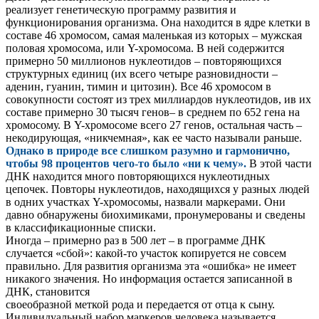
реализует генетическую программу развития и
функционирования организма. Она находится в ядре клетки в
составе 46 хромосом, самая маленькая из которых – мужская
половая хромосома, или Y-хромосома. В ней содержится
примерно 50 миллионов нуклеотидов – повторяющихся
структурных единиц (их всего четыре разновидности –
аденин, гуанин, тимин и цитозин). Все 46 хромосом в
совокупности состоят из трех миллиардов нуклеотидов, ив их
составе примерно 30 тысяч генов– в среднем по 652 гена на
хромосому. В Y-хромосоме всего 27 генов, остальная часть –
некодирующая, «никчемная», как ее часто называли раньше.
Однако в природе все слишком разумно и гармонично,
чтобы 98 процентов чего-то было «ни к чему».
В этой части
ДНК находится много повторяющихся нуклеотидных
цепочек. Повторы нуклеотидов, находящихся у разных людей
в одних участках Y-хромосомы, назвали маркерами. Они
давно обнаружены биохимиками, пронумерованы и сведены
в классификационные списки.
Иногда – примерно раз в 500 лет – в программе ДНК
случается «сбой»: какой-то участок копируется не совсем
правильно. Для развития организма эта «ошибка» не имеет
никакого значения. Но информация остается записанной в
ДНК, становится
своеобразной меткой рода и передается от отца к сыну.
Индивидуальный набор маркеров человека называется