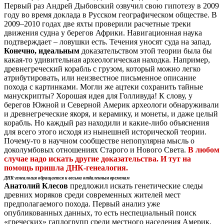
Первый раз Андрей Дыбовский озвучил свою гипотезу в 2009
году во время доклада в Русском географическом обществе. В
2009–2010 годах две яхты проверили расчетные треки
движения судна у берегов Африки. Навигационная наука
подтверждает – ловушки есть. Течения уносят суда на запад.
Конечно, идеальным
доказательством этой теории была бы
какая-то удивительная археологическая находка. Например,
древнегреческий корабль с грузом, который можно легко
атрибутировать, или неизвестное письменное описание
похода с картинками. Могли же ацтеки сохранить тайные
манускрипты? Хорошая идея для Голливуда! К слову, у
берегов Южной и Северной Америк археологи обнаруживали
и древнегреческие якоря, и керамику, и монеты, и даже целый
корабль. Но каждый раз находили и какие-либо объяснения
для всего этого исходя из нынешней исторической теории.
Почему-то в научном сообществе непопулярна мысль о
доколумбовых отношениях Старого и Нового Света.
В любом
случае надо искать другие доказательства. И тут на
помощь пришла ДНК-генеалогия.
ДНК-генеалогия обращается к весьма отдаленным временам
Анатолий Клесов
предложил искать генетические следы
древних моряков среди современных жителей мест
предполагаемого похода. Первый анализ уже
опубликованных данных, то есть неспециальный поиск
«греческих» гаплогрупп среди местного населения Америк,