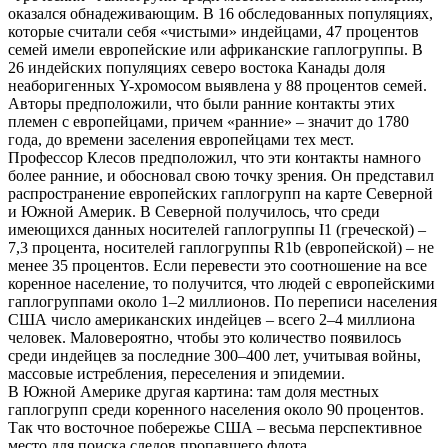
оказался обнадеживающим. В 16 обследованных популяциях,
которые считали себя «чистыми» индейцами, 47 процентов
семей имели европейские или африканские гаплогруппы. В
26 индейских популяциях северо востока Канады доля
неаборигенных Y-хромосом выявлена у 88 процентов семей.
Авторы предположили, что были ранние контакты этих
племен с европейцами, причем «ранние» – значит до 1780
года, до времени заселения европейцами тех мест.
Профессор Клесов предположил, что эти контакты намного
более ранние, и обосновал свою точку зрения. Он представил
распространение европейских гаплогрупп на карте Северной
и Южной Америк. В Северной получилось, что среди
имеющихся данных носителей гаплогруппы I1 (греческой) –
7,3 процента, носителей гаплогруппы R1b (европейской) – не
менее 35 процентов. Если перевести это соотношение на все
коренное население, то получится, что людей с европейскими
гаплогруппами около 1–2 миллионов. По переписи населения
США число американских индейцев – всего 2–4 миллиона
человек. Маловероятно, чтобы это количество появилось
среди индейцев за последние 300–400 лет, учитывая войны,
массовые истребления, переселения и эпидемии.
В Южной Америке другая картина: там доля местных
гаплогрупп среди коренного населения около 90 процентов.
Так что восточное побережье США – весьма перспективное
место для поиска следов пропавшего флота.