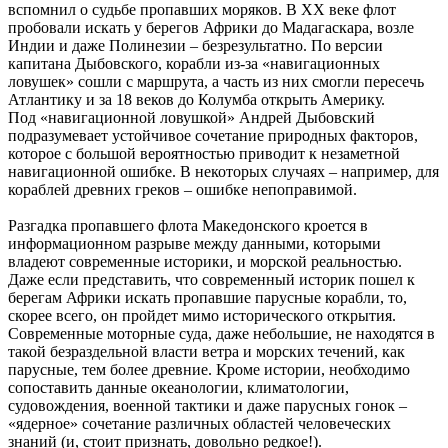
вспомнил о судьбе пропавших моряков. В ХХ веке флот
пробовали искать у берегов Африки до Мадагаскара, возле
Индии и даже Полинезии – безрезультатно. По версии
капитана Дыбовского, корабли из-за «навигационных
ловушек» сошли с маршрута, а часть из них смогли пересечь
Атлантику и за 18 веков до Колумба открыть Америку.
Под «навигационной ловушкой» Андрей Дыбовский
подразумевает устойчивое сочетание природных факторов,
которое с большой вероятностью приводит к незаметной
навигационной ошибке. В некоторых случаях – например, для
кораблей древних греков – ошибке непоправимой.
Разгадка пропавшего флота Македонского кроется в
информационном разрыве между данными, которыми
владеют современные историки, и морской реальностью.
Даже если представить, что современный историк пошел к
берегам Африки искать пропавшие парусные корабли, то,
скорее всего, он пройдет мимо исторического открытия.
Современные моторные суда, даже небольшие, не находятся в
такой безраздельной власти ветра и морских течений, как
парусные, тем более древние. Кроме истории, необходимо
сопоставить данные океанологии, климатологии,
судовождения, военной тактики и даже парусных гонок –
«ядерное» сочетание различных областей человеческих
знаний (и, стоит признать, довольно редкое!).