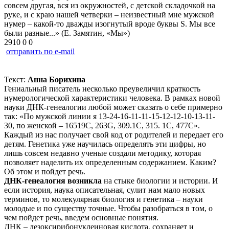
совсем другая, вся из окружностей, с детской складочкой на
руке, и с краю нашей четверки – неизвестный мне мужской
нумер – какой-то дважды изогнутый вроде буквы S. Мы все
были разные...» (Е. Замятин, «Мы»)
2910
0
0
отправить по e-mail
Текст:
Анна Борихина
Гениальный писатель несколько преувеличил краткость
нумерологической характеристики человека. В рамках новой
науки ДНК-генеалогии любой может сказать о себе примерно
так: «По мужской линии я 13-24-16-11-11-15-12-12-10-13-11-
30, по женской – 16519С, 263G, 309.1C, 315. 1C, 477C».
Каждый из нас получает свой код от родителей и передает его
детям. Генетика уже научилась определять эти цифры, но
лишь совсем недавно ученые создали методику, которая
позволяет наделить их определенным содержанием. Каким?
Об этом и пойдет речь.
ДНК-генеалогия возникла
на стыке биологии и истории. И
если история, наука описательная, сулит нам мало новых
терминов, то молекулярная биология и генетика – науки
молодые и по существу точные. Чтобы разобраться в том, о
чем пойдет речь, введем основные понятия.
ДНК – дезоксирибонуклеиновая кислота, сохраняет и