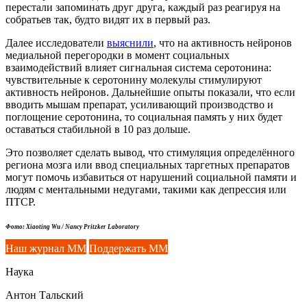
перестали запоминать друг друга, каждый раз реагируя на
собратьев так, будто видят их в первый раз.
Далее исследователи
выяснили
, что на активность нейронов
медиальной перегородки в момент социальных
взаимодействий влияет сигнальная система серотонина:
чувствительные к серотонину молекулы стимулируют
активность нейронов. Дальнейшие опыты показали, что если
вводить мышам препарат, усиливающий производство и
поглощение серотонина, то социальная память у них будет
оставаться стабильной в 10 раз дольше.
Это позволяет сделать вывод, что стимуляция определённого
региона мозга или ввод специальных таргетных препаратов
могут помочь избавиться от нарушений социальной памяти и
людям с ментальными недугами, такими как депрессия или
ПТСР.
Фото: Xiaoting Wu / Nancy Pritzker Laboratory
Наш журнал ММ
Поддержать ММ
Наука
Антон Тальский