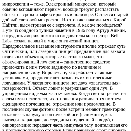
микроскопии – тоже. Электронный микроскоп, который
обычно вспоминают первым, вообще требует распластать
объект на срезы и зафиксировать в полимере. Остается старый
добрый световой микроскоп. Но это как знакомиться с Кирой
Найтли, высматривая ее с вертолета. А как же пообщаться?
Путь из обидного тупика наметил в 1986 году Артур Ашкин,
сотрудник американского исследовательского центра Bell
Labs, создав первый в мире оптический пинцет.
Парадоксальное название инструмента вполне отражает суть.
Оптический, или лазерный пинцет предназначен для захвата
отдельных объектов, которые настолько малы, что
сфокусированный луч света – единственное средство
приложить к ним точно заданную по величине и
направлению силу. Впрочем, те, кто работает с такими
установками, предпочитают называть их оптическими
ловушками. У лазерного пинцета нет двух «хватательных»
поверхностей. Объект ловит и удерживает один луч. В
упрощенном виде «матчасть» такова. Когда свет встречает на
своем пути некое тело, их отношения развиваются по трем
сценариям: поглощение, отражение или преломление. В
последнем случае фотоны после встречи меняют траекторию,
отклоняясь наружу от оптической оси (вспомните, как
выглядит карандаш, до середины опущенный в воду), и
одновременно передают часть импульса телу, подталкивая его
в противоположную сторону. Если правильно сфокусировать