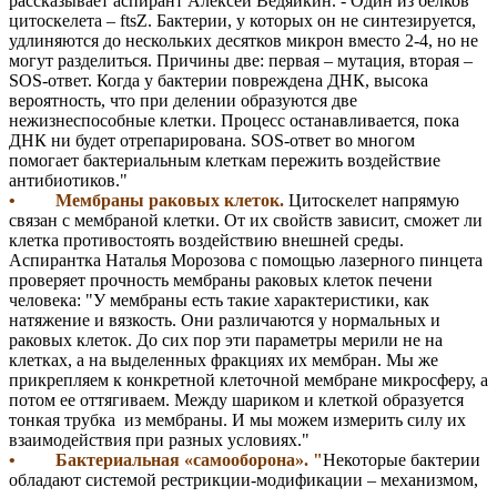
рассказывает аспирант Алексей Ведяйкин. - Один из белков
цитоскелета – ftsZ. Бактерии, у которых он не синтезируется,
удлиняются до нескольких десятков микрон вместо 2-4, но не
могут разделиться. Причины две: первая – мутация, вторая –
SOS-ответ. Когда у бактерии повреждена ДНК, высока
вероятность, что при делении образуются две
нежизнеспособные клетки. Процесс останавливается, пока
ДНК ни будет отрепарирована. SOS-ответ во многом
помогает бактериальным клеткам пережить воздействие
антибиотиков."
• Мембраны раковых клеток.
Цитоскелет напрямую
связан с мембраной клетки. От их свойств зависит, сможет ли
клетка противостоять воздействию внешней среды.
Аспирантка Наталья Морозова с помощью лазерного пинцета
проверяет прочность мембраны раковых клеток печени
человека: "У мембраны есть такие характеристики, как
натяжение и вязкость. Они различаются у нормальных и
раковых клеток. До сих пор эти параметры мерили не на
клетках, а на выделенных фракциях их мембран. Мы же
прикрепляем к конкретной клеточной мембране микросферу, а
потом ее оттягиваем. Между шариком и клеткой образуется
тонкая трубка из мембраны. И мы можем измерить силу их
взаимодействия при разных условиях."
• Бактериальная «самооборона». "
Некоторые бактерии
обладают системой рестрикции-модификации – механизмом,