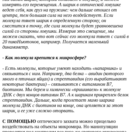
измерять его перемещения. А шарик в оптической ловушке
ведет себя, как груз на пружине: чем дальше отошел от
центра, тем большая сила на него воздействует. Если
молекула тянет шарик в определенную сторону, он
сместится в точку, где сила молекулы будет уравновешена
силой со стороны ловушки. Измерив это смещение, мы
можем сказать, что вот сейчас его молекула тянет с силой в
20 пикоНьютонов, например. Получается маленький
динамометр.
- Как молекула крепится к микросфере?
- Есть молекулы, которые умеют находить «напарника» и
связываться с ним. Например, два белка – авидин (которого
много в птичьих яйцах) и стрептавидин (его вырабатывают
некоторые бактерии) – связываются с витамином В7,
биотином. Мы берем и химически «пришиваем» к молекуле
ДНК с двух концов витамин В7. А к шарикам прикреплен белок
стрептавидин. Дальше, когда пролетает мимо шарика
молекула ДНК с биотином на конце, она цепляется за этот
шарик, и ее уже сложно оторвать.
С ПОМОЩЬЮ
оптического захвата можно прицельно
воздействовать на объекты микромира. Но манипуляции
проводятся под контролем все того же светового микроскопа