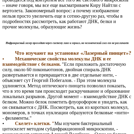
– иначе говоря, мы все еще высматриваем Киру Найтли с
вертолета. Закономерный вопрос: а почему изображение
нельзя просто увеличить еще в сотню-другую раз, чтобы в
подробностях рассмотреть, как работают ДНК, белки и
прочие молекулы, образующие жизнь?
Инфракрасный лазер проходит через систему линз и зеркал, но человеческий глаз его не различает
Что изучают на установке «Лазерный пинцет»?
• Механические свойства молекулы ДНК и ее
взаимодействие с белками.
"Если приложить достаточную
силу, около 60 пиконьютонов, двойная спираль ДНК
развертывается и превращается в две отдельные нити, -
объясняет сут Георгий Побегалов. - При этом молекула
удлиняется. Метод оптического пинцета позволил показать,
что в это время там происходит раскручивание и образование
локальных разрывов. Другой момент – взаимодействие ДНК с
белком. Можно белок пометить флуорофором и увидеть, как
он связывается с ДНК. Посмотреть, как из коротких молекул,
мономеров, в точках нуклеации образуются белковые «нити»
- филаменты."
•
Скелет» клетки. "
Мы изучаем бактериальный
цитоскелет методом субдифракционной микроскопии, -