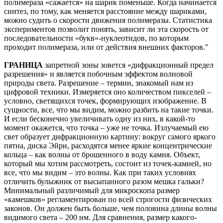
полимераза «сажается» на шарик поменьше. Когда начинается
синтез, по тому, как меняется расстояние между шариками,
можно судить о скорости движения полимеразы. Статистика
экспериментов позволит понять, зависит ли эта скорость от
последовательности «букв»-нуклеотидов, по которым
проходит полимераза, или от действия внешних факторов."
ГРАНИЦА
запретной зоны зовется «дифракционный предел
разрешения» и является побочным эффектом волновой
природы света. Разрешение – термин, знакомый нам из
цифровой техники. Измеряется оно количеством пикселей –
условно, светящихся точек, формирующих изображение. В
сущности, все, что мы видим, можно разбить на такие точки.
И если бесконечно увеличивать одну из них, в какой-то
момент окажется, что точка – уже не точка. Излучаемый ею
свет образует дифракционную картину: вокруг самого яркого
пятна, диска Эйри, расходятся менее яркие концентрические
кольца – как волны от брошенного в воду камня. Объект,
который мы хотим рассмотреть, состоит из точек-камней, но
все, что мы видим – это волны. Как при таких условиях
отличить булыжник от высыпанного разом мешка гальки?
Минимальный различимый для микроскопа размер
«камешков» регламентирован по всей строгости физических
законов. Он должен быть больше, чем половина длины волны
видимого света – 200 нм. Для сравнения, размер какого-