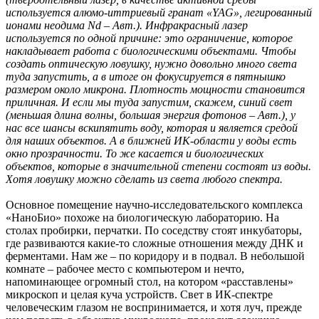
используется алюмо-иттриевый гранат «YAG», легированный
ионами неодима Nd – Авт.). Инфракрасный лазер
используется по одной причине: это ограничение, которое
накладывает работа с биологическими объектами. Чтобы
создать оптическую ловушку, нужно довольно много света
туда запустить, а в итоге он фокусируется в пятнышко
размером около микрона. Плотность мощности становится
приличная. И если мы туда запустим, скажем, синий свет
(меньшая длина волны, большая энергия фотонов – Авт.), у
нас все шансы вскипятить воду, которая и является средой
для наших объектов. А в ближней ИК-области у воды есть
окно прозрачности. То же касается и биологических
объектов, которые в значительной степени состоят из воды.
Хотя ловушку можно сделать из света любого спектра.
Основное помещение научно-исследовательского комплекса
«НаноБио» похоже на биологическую лабораторию. На
столах пробирки, перчатки. По соседству стоят инкубаторы,
где развиваются какие-то сложные отношения между ДНК и
ферментами. Нам же – по коридору и в подвал. В небольшой
комнате – рабочее место с компьютером и нечто,
напоминающее огромный стол, на котором «расставлены»
микроскоп и целая куча устройств. Свет в ИК-спектре
человеческим глазом не воспринимается, и хотя луч, прежде