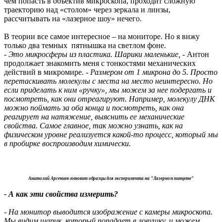
чем попасть в объектив микроскопа, проходит сложную
траекторию над «столом» через зеркала и линзы,
рассчитывать на «лазерное шоу» нечего.
В теории все самое интересное – на мониторе. Но я вижу
только два темных пятнышка на светлом фоне.
- Это микросферы из пластика. Шарики маленькие,
- Антон
продолжает знакомить меня с тонкостями механических
действий в микромире.
- Размером от 1 микрона до 5. Просто
перетаскивать молекулы с места на место неинтересно. Но
если приделать к ним «ручку», мы можем за нее подергать и
посмотреть, как они отреагируют. Например, молекулу ДНК
можно поймать за оба конца и посмотреть, как она
реагирует на натяжение, выяснить ее механические
свойства. Самое главное, так можно узнать, как на
физическом уровне реализуется какой-то процесс, который мы
в пробирке воспроизводим химически.
Анатолий Арсениев готовит образцы для эксперимента на "Лазерном пинцете"
- А как эти свойства измерить?
- На монитор выводится изображение с камеры микроскопа.
Мы видим шарик, который попадает в ловушку, и можем