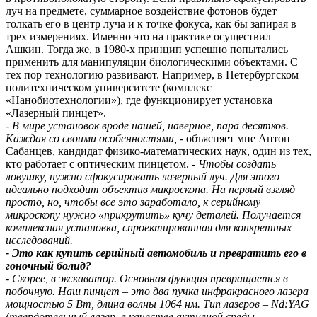
луч на предмете, суммарное воздействие фотонов будет
толкать его в центр луча и к точке фокуса, как бы запирая в
трех измерениях. Именно это на практике осуществил
Ашкин. Тогда же, в 1980-х принцип успешно попытались
применить для манипуляции биологическими объектами. С
тех пор технологию развивают. Например, в Петербургском
политехническом университете (комплекс
«Нанобиотехнологии»), где функционирует установка
«Лазерный пинцет».
- В мире установок вроде нашей, наверное, пара десятков.
Каждая со своими особенностями,
- объясняет мне Антон
Сабанцев, кандидат физико-математических наук, один из тех,
кто работает с оптическим пинцетом.
- Чтобы создать
ловушку, нужно сфокусировать лазерный луч. Для этого
идеально подходит объектив микроскопа. На первый взгляд
просто, но, чтобы все это заработало, к серийному
микроскопу нужно «прикрутить» кучу деталей. Получается
комплексная установка, спроектированная для конкретных
исследований.
- Это как купить серийный автомобиль и превратить его в
гоночный болид?
- Скорее, в экскаватор. Основная функция превращается в
побочную. Наш пинцет – это два пучка инфракрасного лазера
мощностью 5 Вт, длина волны 1064 нм. Тип лазеров – Nd:YAG
(твердотельный лазер, в качестве активной среды