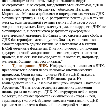
позволяющим остановить атаку на колонию вируса-
бактериофага. У бактерий, владеющих этой системой, с ДНК
взаимодействуют два фермента, - объясняет Наталья
Морозова. - Метилаза добавляет в определенных местах ДНК
метильную группу (CH3). А рестриктаза режет ДНК в тех же
местах, если метильной группы там нет. Это своего рода
«охранная грамота». Когда клетку заражает вирус, его ДНК не
метилирована, и рестриктаза разрушает чужеродный
генетический материал. Но бывает, что система дает сбой, и
ДНК бактериофага метилируется. Значит, его потомство
сможет заразить другие клетки. Мы встраиваем в клетки
E.Coli меченные ферменты. И на их примере при помощи
флуоресцентной микроскопии выясняем, случаен ли этот
процесс, или есть клетки-предатели, в которых, например,
метилазы больше, чем рестриктазы."
• Транскрипция ДНК.
Информация, записанная в ДНК,
превращается в белки через несколько биохимических
процессов. Один из них – синтез РНК на ДНК-матрице,
которым заведует фермент РНК-полимераза. Их
взаимодействие на «Лазерном пинцете» изучает Анатолий
Арсениев: "Я пытаюсь отследить динамику движения
полимеразы по молекуле ДНК. Конструирую небольшую
молекулу по схеме: промотер (химический «старт»), ген,
терминатор («стоп»). Заранее известна «дистанция». ДНК
крепится «хвостом» к большой полимерной частице, а