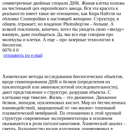
симметричные двойные спирали ДНК. Живая клетка похожа
на чистенький цех европейского завода. Вся эта красота к
реальности имеет такое же отношение, как Кира Найтли на
обложке Cosmopolitan к настоящей женщине. Структуру, в
общем, отражает, но владение Photoshop'ом – больше. А
всякий поклонник, конечно, хотел бы увидеть свою «звезду»
вживую, даже пообщаться. Да, мы все еще говорим про
молекулы и клетки. А еще – про лазерные технологии в
биологии.
6076
0
0
отправить по e-mail
Химические методы исследования биологических объектов,
вроде секвенирования ДНК и белков (определения их
нуклеотидной или аминокислотной последовательности),
дают представление о структуре, разрушая объекты. С
клетками еще тяжелее. Жизнь – это движение. Движение
белков, липидов, нуклеиновых кислот. Мир их бесчисленных
взаимодействий, защищенный от «не-жизни» тоненькой
плазматической мембраной. По отношению к этой хрупкой
структуре современные экспериментаторы в основном
оказываются в роли патологоанатомов. Химический анализ –
смерть. Большинство видов излучения, применяемых в