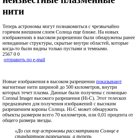
нити
Теперь астрономы могут познакомиться с чрезвычайно
горячим внешним слоем Солнца еще ближе. На новых
изображениях в высоком разрешении были обнаружены ранее
невиданные структуры, скрытые внутри областей, которые
когда-то были видны только пустыми и темными.
2567
0
0
отправить по e-mail
Новые изображения в высоком разрешении
показывают
магнитные нити шириной до 500 километров, внутри
которых течет плазма. Данные были получены с помощью
Coronal Imager высокого разрешения (
Hi-C
). Этот телескоп
предназначен для получения изображений с высоким
разрешением короны Солнца.
Hi-C
может обнаружить
объекты размером всего 70 километров, или 0,01 процента от
общего размера звезды.
«До сих пор астрономы рассматривали Солнце в
стандартном разрешении, а теперь