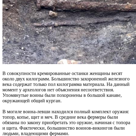
В совокупности кремированные останки женщины весят
около двух килограмм. Большинство захоронений железного
века содержат только пол килограмма материала. На данный
момент у археологов нет объяснения несоответствия.
Упомянутые воины были похоронены в большой канаве,
окружающей общий курган.
В могиле воина-левши находился полный комплект оружия:
топор, копье, щит и меч. В средние века фермеры были
обязаны по закону приобретать это оружие, начиная с топора
и щита. Фактически, большинство воинов-викингов были
людьми, владеющими фермами.