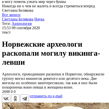
я могу
помочь узнать мир через буквы
Никогда ни о чем не жалеть и всегда стремиться вперед
Светлана
Белякова
Все записи
Светлана Белякова
Наука
Теги:
Археология
15:53
09 сентября 2020
текст
Норвежские археологи
раскопали могилу викинга-
левши
Археологи, проводившие раскопки в Норвегии, обнаружили
группу могил викингов девятого или десятого века. Две
могилы их особенно заинтересовали, так как в них были
похоронены воин-левша и женщина-воин.
2698
0
0
отправить по e-mail