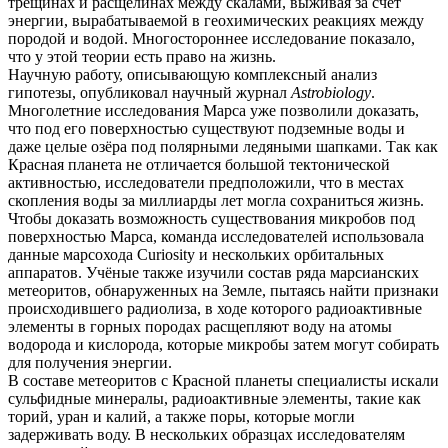
трещинах и расщелинах между скалами, выживая за счет
энергии, вырабатываемой в геохимических реакциях между
породой и водой. Многостороннее исследование показало,
что у этой теории есть право на жизнь.
Научную работу, описывающую комплексный анализ
гипотезы, опубликовал научный журнал
Astrobiology
.
Многолетние исследования Марса уже позволили доказать,
что под его поверхностью существуют подземные воды и
даже целые озёра под полярными ледяными шапками. Так как
Красная планета не отличается большой тектонической
активностью, исследователи предположили, что в местах
скопления воды за миллиарды лет могла сохраниться жизнь.
Чтобы доказать возможность существования микробов под
поверхностью Марса, команда исследователей использовала
данные марсохода Curiosity и нескольких орбитальных
аппаратов. Учёные также изучили состав ряда марсианских
метеоритов, обнаруженных на Земле, пытаясь найти признаки
происходившего радиолиза, в ходе которого радиоактивные
элементы в горных породах расщепляют воду на атомы
водорода и кислорода, которые микробы затем могут собирать
для получения энергии.
В составе метеоритов с Красной планеты специалисты искали
сульфидные минералы, радиоактивные элементы, такие как
торий, уран и калий, а также поры, которые могли
задерживать воду. В нескольких образцах исследователям