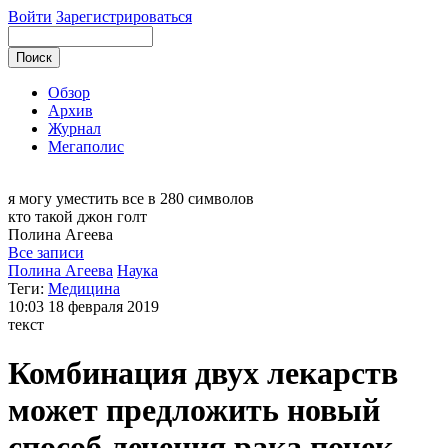
Войти
Зарегистрироваться
Обзор
Архив
Журнал
Мегаполис
я могу
уместить все в 280 символов
кто такой джон голт
Полина
Агеева
Все записи
Полина Агеева
Наука
Теги:
Медицина
10:03
18 февраля 2019
текст
Комбинация двух лекарств
может предложить новый
способ лечения рака почек