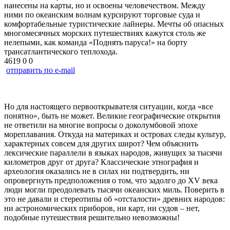
нанесены на карты, но и освоены человечеством. Между
ними по океанским волнам курсируют торговые суда и
комфортабельные туристические лайнеры. Мечты об опасных
многомесячных морских путешествиях кажутся столь же
нелепыми, как команда «Поднять паруса!» на борту
трансатлантического теплохода.
4619
0
0
отправить по e-mail
Но для настоящего первооткрывателя ситуации, когда «все
понятно», быть не может. Великие географические открытия
не ответили на многие вопросы о доколумбовой эпохе
мореплавания. Откуда на материках и островах следы культур,
характерных совсем для других широт? Чем объяснить
лексические параллели в языках народов, живущих за тысячи
километров друг от друга? Классические этнография и
археология оказались не в силах ни подтвердить, ни
опровергнуть предположения о том, что задолго до
XV
века
люди могли преодолевать тысячи океанских миль. Поверить в
это не давали и стереотипы об «отсталости» древних народов:
ни астрономических приборов, ни карт, ни судов – нет,
подобные путешествия решительно невозможны!