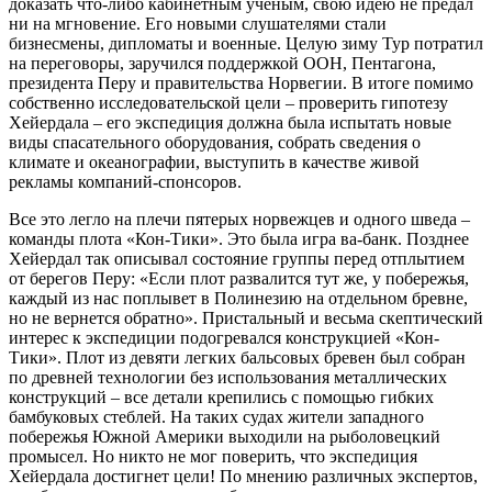
доказать что-либо кабинетным ученым, свою идею не предал
ни на мгновение. Его новыми слушателями стали
бизнесмены, дипломаты и военные. Целую зиму Тур потратил
на переговоры, заручился поддержкой ООН, Пентагона,
президента Перу и правительства Норвегии. В итоге помимо
собственно исследовательской цели – проверить гипотезу
Хейердала – его экспедиция должна была испытать новые
виды спасательного оборудования, собрать сведения о
климате и океанографии, выступить в качестве живой
рекламы компаний-спонсоров.
Все это легло на плечи пятерых норвежцев и одного шведа –
команды плота «Кон-Тики». Это была игра ва-банк. Позднее
Хейердал так описывал состояние группы перед отплытием
от берегов Перу: «Если плот развалится тут же, у побережья,
каждый из нас поплывет в Полинезию на отдельном бревне,
но не вернется обратно». Пристальный и весьма скептический
интерес к экспедиции подогревался конструкцией «Кон-
Тики». Плот из девяти легких бальсовых бревен был собран
по древней технологии без использования металлических
конструкций – все детали крепились с помощью гибких
бамбуковых стеблей. На таких судах жители западного
побережья Южной Америки выходили на рыболовецкий
промысел. Но никто не мог поверить, что экспедиция
Хейердала достигнет цели! По мнению различных экспертов,