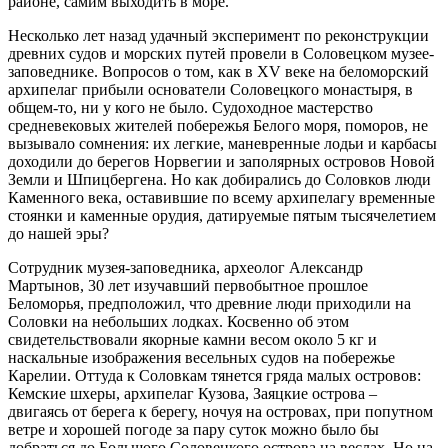
районе, самим выходить в море.
Несколько лет назад удачный эксперимент по реконструкции
древних судов и морских путей провели в Соловецком музее-
заповеднике. Вопросов о том, как в
XV
веке на беломорский
архипелаг прибыли основатели Соловецкого монастыря, в
общем-то, ни у кого не было. Судоходное мастерство
средневековых жителей побережья Белого моря, поморов, не
вызывало сомнения: их легкие, маневренные лодьи и карбасы
доходили до берегов Норвегии и заполярных островов Новой
Земли и Шпицбергена. Но как добирались до Соловков люди
Каменного века, оставившие по всему архипелагу временные
стоянки и каменные орудия, датируемые пятым тысячелетием
до нашей эры?
Сотрудник музея-заповедника, археолог Александр
Мартынов, 30 лет изучавший первобытное прошлое
Беломорья, предположил, что древние люди приходили на
Соловки на небольших лодках. Косвенно об этом
свидетельствовали якорные камни весом около 5 кг и
наскальные изображения весельных судов на побережье
Карелии. Оттуда к Соловкам тянется гряда малых островов:
Кемские шхеры, архипелаг Кузова, Заяцкие острова –
двигаясь от берега к берегу, ночуя на островах, при попутном
ветре и хорошей погоде за пару суток можно было бы
добраться до Большого Соловецкого острова на веслах. Но на