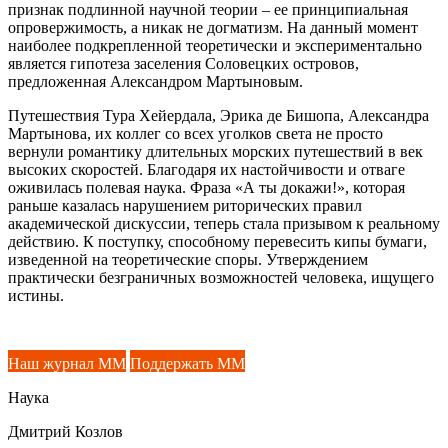
признак подлинной научной теории – ее принципиальная
опровержимость, а никак не догматизм. На данный момент
наиболее подкрепленной теоретически и экспериментально
является гипотеза заселения Соловецких островов,
предложенная Александром Мартыновым.
Путешествия Тура Хейердала, Эрика де Бишопа, Александра
Мартынова, их коллег со всех уголков света не просто
вернули романтику длительных морских путешествий в век
высоких скоростей. Благодаря их настойчивости и отваге
оживилась полевая наука. Фраза «А ты докажи!», которая
раньше казалась нарушением риторических правил
академической дискуссии, теперь стала призывом к реальному
действию. К поступку, способному перевесить кипы бумаги,
изведенной на теоретические споры. Утверждением
практически безграничных возможностей человека, ищущего
истины.
Наш журнал ММ
Поддержать ММ
Наука
Дмитрий Козлов