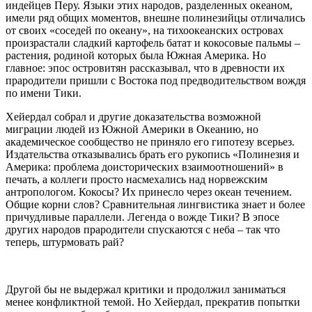
индейцев Перу. Языки этих народов, разделенных океаном,
имели ряд общих моментов, внешне полинезийцы отличались
от своих «соседей по океану», на тихоокеанских островах
произрастали сладкий картофель батат и кокосовые пальмы –
растения, родиной которых была Южная Америка. Но
главное: эпос островитян рассказывал, что в древности их
прародители пришли с Востока под предводительством вождя
по имени Тики.
Хейердал собрал и другие доказательства возможной
миграции людей из Южной Америки в Океанию, но
академическое сообщество не приняло его гипотезу всерьез.
Издательства отказывались брать его рукопись «Полинезия и
Америка: проблема доисторических взаимоотношений» в
печать, а коллеги просто насмехались над норвежским
антропологом. Кокосы? Их принесло через океан течением.
Общие корни слов? Сравнительная лингвистика знает и более
причудливые параллели. Легенда о вожде Тики? В эпосе
других народов прародители спускаются с неба – так что
теперь, штурмовать рай?
Другой бы не выдержал критики и продолжил заниматься
менее конфликтной темой. Но Хейердал, прекратив попытки