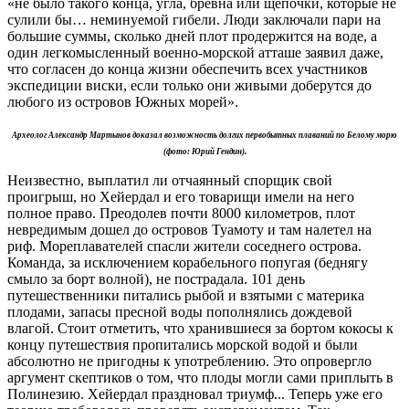
«не было такого конца, угла, бревна или щепочки, которые не
сулили бы… неминуемой гибели. Люди заключали пари на
большие суммы, сколько дней плот продержится на воде, а
один легкомысленный военно-морской атташе заявил даже,
что согласен до конца жизни обеспечить всех участников
экспедиции виски, если только они живыми доберутся до
любого из островов Южных морей».
Археолог Александр Мартынов доказал возможность долгих первобытных плаваний по Белому морю
(фото: Юрий Гендин).
Неизвестно, выплатил ли отчаянный спорщик свой
проигрыш, но Хейердал и его товарищи имели на него
полное право. Преодолев почти 8000 километров, плот
невредимым дошел до островов Туамоту и там налетел на
риф. Мореплавателей спасли жители соседнего острова.
Команда, за исключением корабельного попугая (беднягу
смыло за борт волной), не пострадала. 101 день
путешественники питались рыбой и взятыми с материка
плодами, запасы пресной воды пополнялись дождевой
влагой. Стоит отметить, что хранившиеся за бортом кокосы к
концу путешествия пропитались морской водой и были
абсолютно не пригодны к употреблению. Это опровергло
аргумент скептиков о том, что плоды могли сами приплыть в
Полинезию. Хейердал праздновал триумф... Теперь уже его