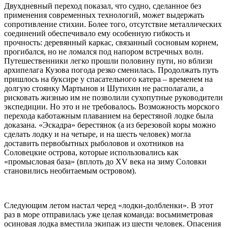
Двухдневный переход показал, что судно, сделанное без
применения современных технологий, может выдержать
сопротивление стихии. Более того, отсутствие металлических
соединений обеспечивало ему особенную гибкость и
прочность: деревянный каркас, связанный сосновым корнем,
прогибался, но не ломался под напором встречных волн.
Путешественники легко прошли половину пути, но вблизи
архипелага Кузова погода резко сменилась. Продолжать путь
пришлось на буксире у спасательного катера – временем на
долгую стоянку Мартынов и Шутихин не располагали, а
рисковать жизнью им не позволили сухопутные руководители
экспедиции. Но это и не требовалось. Возможность морского
перехода каботажным плаванием на берестяной лодке была
доказана. «Эскадра» берестянок (а из березовой коры можно
сделать лодку и на четыре, и на шесть человек) могла
доставить первобытных рыболовов и охотников на
Соловецкие острова, которые использовались как
«промысловая база» (вплоть до
XV
века на зиму Соловки
становились необитаемым островом).
Следующим летом настал черед «лодки-долбленки». В этот
раз в море отправилась уже целая команда: восьмиметровая
осиновая лодка вместила экипаж из шести человек. Опасения