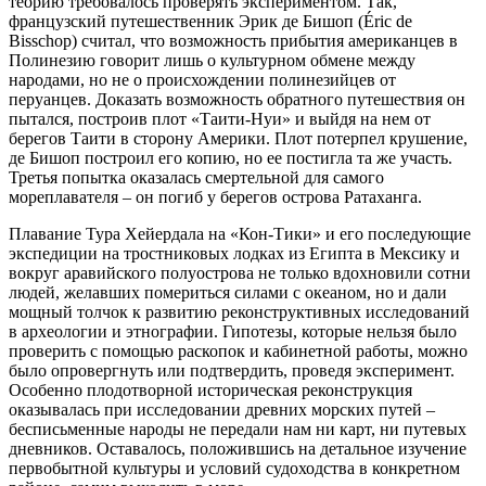
теорию требовалось проверять экспериментом. Так,
французский путешественник Эрик де Бишоп (Éric de
Bisschop) считал, что возможность прибытия американцев в
Полинезию говорит лишь о культурном обмене между
народами, но не о происхождении полинезийцев от
перуанцев. Доказать возможность обратного путешествия он
пытался, построив плот «Таити-Нуи» и выйдя на нем от
берегов Таити в сторону Америки. Плот потерпел крушение,
де Бишоп построил его копию, но ее постигла та же участь.
Третья попытка оказалась смертельной для самого
мореплавателя – он погиб у берегов острова Ратаханга.
Плавание Тура Хейердала на «Кон-Тики» и его последующие
экспедиции на тростниковых лодках из Египта в Мексику и
вокруг аравийского полуострова не только вдохновили сотни
людей, желавших помериться силами с океаном, но и дали
мощный толчок к развитию реконструктивных исследований
в археологии и этнографии. Гипотезы, которые нельзя было
проверить с помощью раскопок и кабинетной работы, можно
было опровергнуть или подтвердить, проведя эксперимент.
Особенно плодотворной историческая реконструкция
оказывалась при исследовании древних морских путей –
бесписьменные народы не передали нам ни карт, ни путевых
дневников. Оставалось, положившись на детальное изучение
первобытной культуры и условий судоходства в конкретном