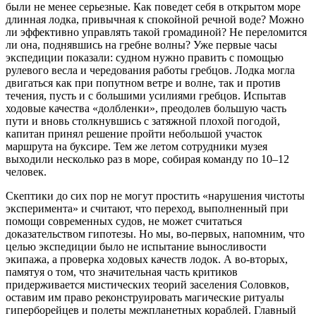
были не менее серьезные. Как поведет себя в открытом море
длинная лодка, привычная к спокойной речной воде? Можно
ли эффективно управлять такой громадиной? Не переломится
ли она, поднявшись на гребне волны? Уже первые часы
экспедиции показали: судном нужно править с помощью
рулевого весла и чередования работы гребцов. Лодка могла
двигаться как при попутном ветре и волне, так и против
течения, пусть и с большими усилиями гребцов. Испытав
ходовые качества «долбленки», преодолев большую часть
пути и вновь столкнувшись с затяжной плохой погодой,
капитан принял решение пройти небольшой участок
маршрута на буксире. Тем же летом сотрудники музея
выходили несколько раз в море, собирая команду по 10–12
человек.
Скептики до сих пор не могут простить «нарушения чистоты
эксперимента» и считают, что переход, выполненный при
помощи современных судов, не может считаться
доказательством гипотезы. Но мы, во-первых, напомним, что
целью экспедиции было не испытание выносливости
экипажа, а проверка ходовых качеств лодок. А во-вторых,
памятуя о том, что значительная часть критиков
придерживается мистических теорий заселения Соловков,
оставим им право реконструировать магические ритуалы
гиперборейцев и полеты межпланетных кораблей. Главный