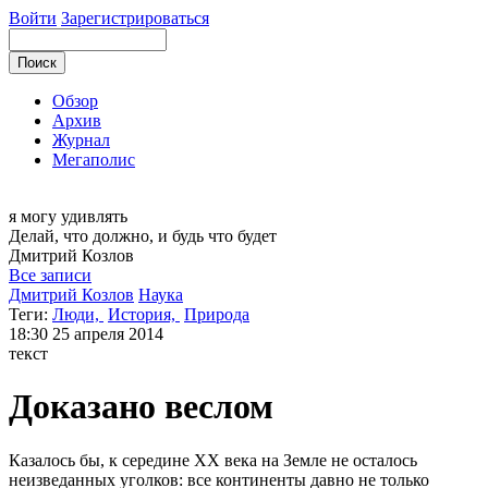
Войти
Зарегистрироваться
Обзор
Архив
Журнал
Мегаполис
я могу
удивлять
Делай, что должно, и будь что будет
Дмитрий
Козлов
Все записи
Дмитрий Козлов
Наука
Теги:
Люди,
История,
Природа
18:30
25 апреля 2014
текст
Доказано веслом
Казалось бы, к середине ХХ века на Земле не осталось
неизведанных уголков: все континенты давно не только