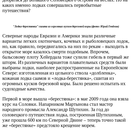
каких именно лодках совершались первобытные
путешествия?
"Лодка-берестянка" сшита из огромных кусков березовой коры (фото: Юрий Гендлин)
Северные народы Евразии и Америки знали различные
варианты легких охотничьих, кочевых и рыболовецких лодок,
но, как правило, передвигались на них по рекам – выходить в
открытое море казалось смерти подобным. Впрочем,
бальсовому плоту Хейердала тоже сулили гибель в первый же
шторм. Из различных вариантов плавательных средств были
выбраны лодки, наиболее распространенные на Европейском
Севере: изготовленная из цельного ствола «долбленка»,
кожаная лодка саамов и «лодка-берестянка», сшитая из
огромных кусков березовой коры. Было решено испытать их
судоходные качества.
Первой в море вышла «берестянка»: в мае 2009 года она взяла
курс на Соловки. Напарником Мартынова стал мастер
народного промысла Александр Шутихин. За год до
соловецкого путешествия лодка, построенная Шутихиным,
уже прошла 600 км по Северной Двине – теперь точно такой
же «берестянке» предстояло крещение морем.