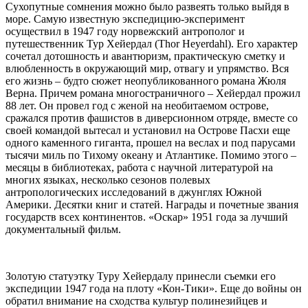
Сухопутные сомнения можно было развеять только выйдя в
море. Самую известную экспедицию-эксперимент
осуществил в 1947 году норвежский антрополог и
путешественник Тур Хейердал (Thor Heyerdahl). Его характер
сочетал дотошность и авантюризм, практическую сметку и
влюбленность в окружающий мир, отвагу и упрямство. Вся
его жизнь – будто сюжет неопубликованного романа Жюля
Верна. Причем романа многостраничного – Хейердал прожил
88 лет. Он провел год с женой на необитаемом острове,
сражался против фашистов в диверсионном отряде, вместе со
своей командой вытесал и установил на Острове Пасхи еще
одного каменного гиганта, прошел на веслах и под парусами
тысячи миль по Тихому океану и Атлантике. Помимо этого –
месяцы в библиотеках, работа с научной литературой на
многих языках, несколько сезонов полевых
антропологических исследований в джунглях Южной
Америки. Десятки книг и статей. Награды и почетные звания
государств всех континентов. «Оскар» 1951 года за лучший
документальный фильм.
Золотую статуэтку Туру Хейердалу принесли съемки его
экспедиции 1947 года на плоту «Кон-Тики». Еще до войны он
обратил внимание на сходства культур полинезийцев и