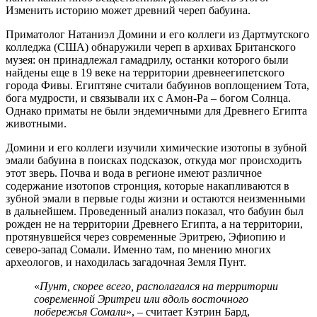
Изменить историю может древний череп бабуина.
Приматолог Натаниэл Домини и его коллеги из Дартмутского
колледжа (США) обнаружили череп в архивах Британского
музея: он принадлежал гамадрилу, останки которого были
найдены еще в 19 веке на территории древнеегипетского
города Фивы. Египтяне считали бабуинов воплощением Тота,
бога мудрости, и связывали их с Амон-Ра – богом Солнца.
Однако приматы не были эндемичными для Древнего Египта
животными.
Домини и его коллеги изучили химические изотопы в зубной
эмали бабуина в поисках подсказок, откуда мог происходить
этот зверь. Почва и вода в регионе имеют различное
содержание изотопов стронция, которые накапливаются в
зубной эмали в первые годы жизни и остаются неизменными
в дальнейшем. Проведенный анализ показал, что бабуин был
рожден не на территории Древнего Египта, а на территории,
протянувшейся через современные Эритрею, Эфиопию и
северо-запад Сомали. Именно там, по мнению многих
археологов, и находилась загадочная Земля Пунт.
«
Пунт, скорее всего, располагался на территории
современной Эритреи или вдоль восточного
побережья Сомали
», – считает Кэтрин Бард,