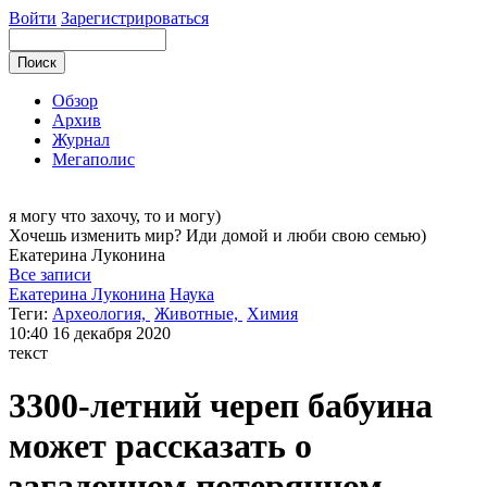
Войти
Зарегистрироваться
Обзор
Архив
Журнал
Мегаполис
я могу
что захочу, то и могу)
Хочешь изменить мир? Иди домой и люби свою семью)
Екатерина
Луконина
Все записи
Екатерина Луконина
Наука
Теги:
Археология,
Животные,
Химия
10:40
16 декабря 2020
текст
3300-летний череп бабуина
может рассказать о
загадочном потерянном