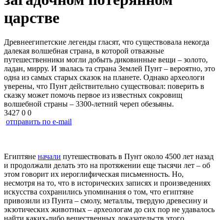
царстве
Древнеегипетские легенды гласят, что существовала некогда
далекая волшебная страна, в которой отважные
путешественники могли добыть диковинные вещи – золото,
ладан, мирру. И звалась та страна Землей Пунт – вероятно, это
одна из самых старых сказок на планете. Однако археологи
уверены, что Пунт действительно существовал: поверить в
сказку может помочь первое из известных сокровищ
волшебной страны – 3300-летний череп обезьяны.
3427
0
0
отправить по e-mail
Египтяне
начали
путешествовать в Пунт около 4500 лет назад
и продолжали делать это на протяжении еще тысячи лет – об
этом говорит их иероглифическая письменность. Но,
несмотря на то, что в исторических записях и произведениях
искусства сохранились упоминания о том, что египтяне
привозили из Пунта – смолу, металлы, твердую древесину и
экзотических животных – археологам до сих пор не удавалось
найти каких-либо вещественных доказательств этого.