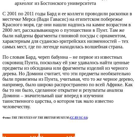
археолог из Бостонского университета
С 2001 по 2011 годы Бард и ее коллеги проводили раскопки в
местечке Мерса (Вади Гавасис) на египетском побережье
Красного моря, где они нашли надпись на камне возрастом в
2800 лет, рассказывающую о путешествии в Пунт. Там же
были найдены фрагменты глиняной посуды с орнаментом,
характерным для суданско-эритрейских низменностей – тех
самых мест, где по легенде находилась волшебная страна.
По словам Бард, череп бабуина – не первое из известных
сокровищ Пунта, поскольку ей уже удавалось найти ценные
предметы из обсидиана или фрагменты изделий из черного
дерева. Но Домини считает, что эти предметы необязательно
были привезены из Пунта, учитывая, что то же черное дерево,
например, было широко распространено по всей Африке. Как
бы то ни было, сделанное открытие и результаты анализа
Домини – значительный шаг вперед в изучении
таинственного царства, о котором так мало известно
человечеству.
Фото: THE TRUSTEES OF THE BRITISH MUSEUM (
CC BY-NC-SA
)