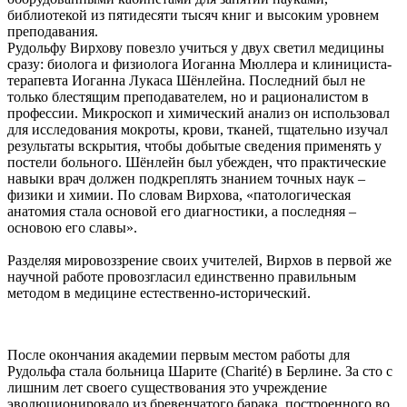
библиотекой из пятидесяти тысяч книг и высоким уровнем
преподавания.
Рудольфу Вирхову повезло учиться у двух светил медицины
сразу: биолога и физиолога Иоганна Мюллера и клинициста-
терапевта Иоганна Лукаса Шёнлейна. Последний был не
только блестящим преподавателем, но и рационалистом в
профессии. Микроскоп и химический анализ он использовал
для исследования мокроты, крови, тканей, тщательно изучал
результаты вскрытия, чтобы добытые сведения применять у
постели больного. Шёнлейн был убежден, что практические
навыки врач должен подкреплять знанием точных наук –
физики и химии. По словам Вирхова, «патологическая
анатомия стала основой его диагностики, а последняя –
основою его славы».
Разделяя мировоззрение своих учителей, Вирхов в первой же
научной работе провозгласил единственно правильным
методом в медицине естественно-исторический.
После окончания академии первым местом работы для
Рудольфа стала больница Шарите (Charité) в Берлине. За сто с
лишним лет своего существования это учреждение
эволюционировало из бревенчатого барака, построенного во