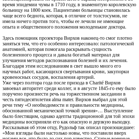
время эпидемии чумы в 1710 году, в знаменитую королевскую
больницу на 1800 коек. Пациентами больницы становилась
чаще всего беднота, которая, в отличие от толстосумов, не
имела ничего против того, чтобы ее лечили не имеющие
опыта и общественного положения молоденькие доктора.
Здесь помощник прозектора Вирхов наконец-то смог плотно
заняться тем, что его особенно интересовало: патологической
анатомией, которая помогала раскрывать сущность
болезненного процесса и давала богатый материал для
улучшения методов распознавания болезней и их лечения.
Благодаря этим исследованиям в свет вышло много его
научных работ, касающихся свертывания крови, закупорки
кровеносных сосудов, воспаления артерий.
Уже через полтора года после прихода в Charité Вирхов
завоевал авторитет среди коллег, и в августе 1845-го ему было
поручено произнести речь на торжественном заседании в
честь пятидесятилетия alma mater. Вирхов выбрал для этой
речи тему «О необходимости и правильности медицины,
обоснованной механической точкой зрения»… Выступление
было блестящим, однако адепты традиционной для той эпохи
медицины восприняли его как опасную и дерзкую выходку.
Рассказывая об этом отцу, Рудольф так описал произошедшее:
«Мои взгляды были настолько новы, что поставили вверх
ногами все, что было до сих пор известно. Старые военные