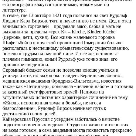
его биографии кажутся типичными, знакомыми по
литературе.
В семье, где 13 октября 1821 года появился на свет Рудольф
Людвиг Карл Вирхов, тяги к науке никто не имел. Дед и отец
занимались торговлей – продавали мясо, бабка и мать не
выходили за пределы «трех К» – Kirche, Kinder, Küche
(церковь, дети, кухня). Вся жизнь маленького городка
Шифельбейна в прусской провинции Померании больше
располагала к неспешному обывательскому существованию,
нежели к трудам на научной ниве. И все же, оставив за
плечами гимназию, юный Рудольф уже точно знал: его
привлекает медицина.
Скромный бюджет семьи не позволял юноше учиться в
университете, но выход был найден. Берлинская военно-
медицинская академия Фридриха-Вильгельма, известная
также как «Пепиньер», объявляла «целевой набор» и готовила
за казенный счет фронтовых врачей. Написав на
вступительных испытаниях характерное сочинение на тему
«Жизнь, исполненная труда и борьбы, не иго, а
благословение», Рудольф Вирхов начинает путь к
достижению своих целей.
Кайзеровская Пруссия с усердием заботилась о качестве
подготовки военных медиков. Студенты жили в интернатах
на всем готовом, а сама академия могла похвастать прекрасно
оборудованными кабинетами для занятий науками,