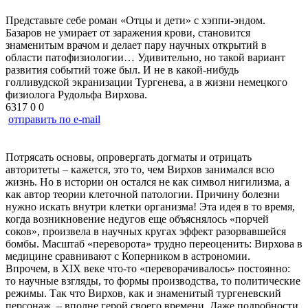
Представьте себе роман «Отцы и дети» с хэппи-эндом.
Базаров не умирает от заражения крови, становится
знаменитым врачом и делает пару научных открытий в
области патофизиологии… Удивительно, но такой вариант
развития событий тоже был. И не в какой-нибудь
голливудской экранизации Тургенева, а в жизни немецкого
физиолога Рудольфа Вирхова.
6317
0
0
отправить по e-mail
Потрясать основы, опровергать догматы и отрицать
авторитеты – кажется, это то, чем Вирхов занимался всю
жизнь. Но в истории он остался не как символ нигилизма, а
как автор теории клеточной патологии. Причину болезни
нужно искать внутри клетки организма! Эта идея в то время,
когда возникновение недугов еще объяснялось «порчей
соков», произвела в научных кругах эффект разорвавшейся
бомбы. Масштаб «переворота» трудно переоценить: Вирхова в
медицине сравнивают с Коперником в астрономии.
Впрочем, в XIX веке что-то «переворачивалось» постоянно:
то научные взгляды, то формы производства, то политические
режимы. Так что Вирхов, как и знаменитый тургеневский
персонаж, – вполне герой своего времени. Даже подробности