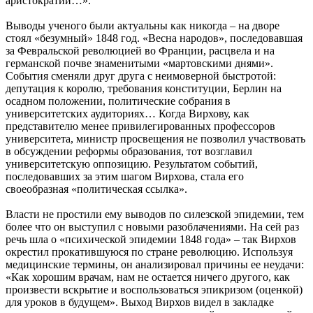
аристократии…».
Выводы ученого были актуальны как никогда – на дворе
стоял «безумный» 1848 год. «Весна народов», последовавшая
за Февральской революцией во Франции, расцвела и на
германской почве знаменитыми «мартовскими днями».
События сменяли друг друга с неимоверной быстротой:
депутация к королю, требования конституции, Берлин на
осадном положении, политические собрания в
университетских аудиториях… Когда Вирхову, как
представителю менее привилегированных профессоров
университета, министр просвещения не позволил участвовать
в обсуждении реформы образования, тот возглавил
университетскую оппозицию. Результатом событий,
последовавших за этим шагом Вирхова, стала его
своеобразная «политическая ссылка».
Власти не простили ему выводов по силезской эпидемии, тем
более что он выступил с новыми разоблачениями. На сей раз
речь шла о «психической эпидемии 1848 года» – так Вирхов
окрестил прокатившуюся по стране революцию. Используя
медицинские термины, он анализировал причины ее неудачи:
«Как хорошим врачам, нам не остается ничего другого, как
произвести вскрытие и воспользоваться эпикризом (оценкой)
для уроков в будущем». Выход Вирхов видел в закладке