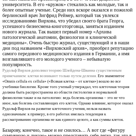
университета. В его «кружок» стекались как молодые, так и
более опытные ученые. Среди них вскоре оказался и пожилой
берлинский врач Зигфрид Реймер, который так увлекся
исследованиями Вирхова, что убедил своего брата Георга,
успешного бизнесмена-книготорговца, заняться изданием
нового журнала. Так вышел первый номер «Архива
патологической анатомии, физиологии и клинической
медицины». Очень быстро журнал, существующий и в наши
дни под названием «Вирховский архив», приобрел репутацию
самого передового медицинского издания в Германии, а имя
возглавлявшего его молодого ученого – небывалую
популярность.
Рудольф Вирхов дополнил теорию Шлейдена-Шванна существенным
примечанием:
клетки возникают только путем деления.
Его знаменитое
«Omnis cellula ех cellula» («Всякая клетка – от клетки») вошло во все
учебники биологии. Кроме того ученый утверждал, что клеточная теория
должна быть распространена из области гистологии и нормальной
физиологии также и на патологию: ведь болезнь организма – это не что
иное, как болезнь составляющих его клеток. Однако влияние, которое оказал
Рудольф Вирхов на развитие клеточного учения, нельзя назвать
однозначным: к примеру, в его работах имелась тенденция к
рассматриванию организма не как единого целого, а как суммы клеток.
Базарову, конечно, такое и не снилось… А вот где «фигуру
сумрачную и дикую» можно представить себе легко, так это в