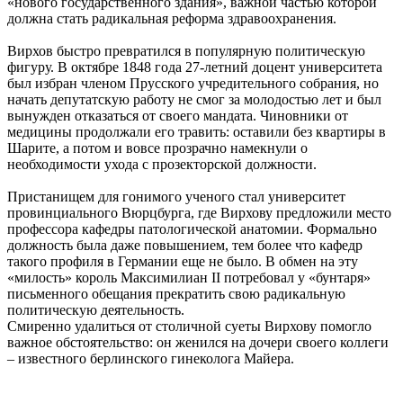
«нового государственного здания», важной частью которой
должна стать радикальная реформа здравоохранения.
Вирхов быстро превратился в популярную политическую
фигуру. В октябре 1848 года 27-летний доцент университета
был избран членом Прусского учредительного собрания, но
начать депутатскую работу не смог за молодостью лет и был
вынужден отказаться от своего мандата. Чиновники от
медицины продолжали его травить: оставили без квартиры в
Шарите, а потом и вовсе прозрачно намекнули о
необходимости ухода с прозекторской должности.
Пристанищем для гонимого ученого стал университет
провинциального Вюрцбурга, где Вирхову предложили место
профессора кафедры патологической анатомии. Формально
должность была даже повышением, тем более что кафедр
такого профиля в Германии еще не было. В обмен на эту
«милость» король Максимилиан II потребовал у «бунтаря»
письменного обещания прекратить свою радикальную
политическую деятельность.
Смиренно удалиться от столичной суеты Вирхову помогло
важное обстоятельство: он женился на дочери своего коллеги
– известного берлинского гинеколога Майера.