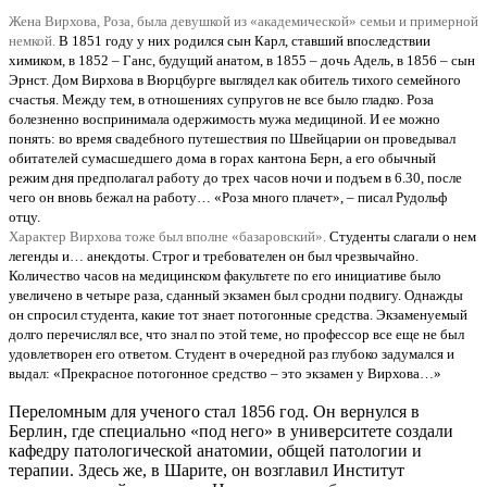
Жена Вирхова, Роза, была девушкой из «академической» семьи и примерной
немкой.
В 1851 году у них родился сын Карл, ставший впоследствии
химиком, в 1852 – Ганс, будущий анатом, в 1855 – дочь Адель, в 1856 – сын
Эрнст. Дом Вирхова в Вюрцбурге выглядел как обитель тихого семейного
счастья. Между тем, в отношениях супругов не все было гладко. Роза
болезненно воспринимала одержимость мужа медициной. И ее можно
понять: во время свадебного путешествия по Швейцарии он проведывал
обитателей сумасшедшего дома в горах кантона Берн, а его обычный
режим дня предполагал работу до трех часов ночи и подъем в 6.30, после
чего он вновь бежал на работу… «Роза много плачет», – писал Рудольф
отцу.
Характер Вирхова тоже был вполне «базаровский».
Студенты слагали о нем
легенды и… анекдоты. Строг и требователен он был чрезвычайно.
Количество часов на медицинском факультете по его инициативе было
увеличено в четыре раза, сданный экзамен был сродни подвигу. Однажды
он спросил студента, какие тот знает потогонные средства. Экзаменуемый
долго перечислял все, что знал по этой теме, но профессор все еще не был
удовлетворен его ответом. Студент в очередной раз глубоко задумался и
выдал: «Прекрасное потогонное средство – это экзамен у Вирхова…»
Переломным для ученого стал 1856 год. Он вернулся в
Берлин, где специально «под него» в университете создали
кафедру патологической анатомии, общей патологии и
терапии. Здесь же, в Шарите, он возглавил Институт