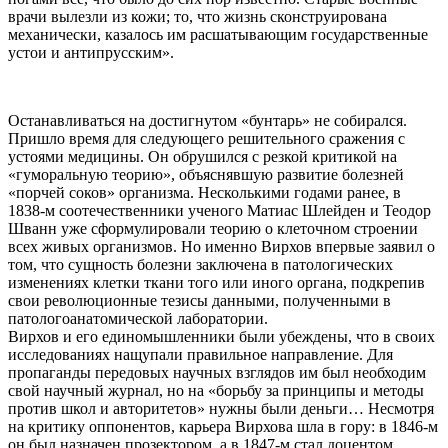
врачи вылезли из кожи; то, что жизнь сконструирована
механически, казалось им расшатывающим государственные
устои и антипрусским».
Останавливаться на достигнутом «бунтарь» не собирался.
Пришло время для следующего решительного сражения с
устоями медицины. Он обрушился с резкой критикой на
«гуморальную теорию», объяснявшую развитие болезней
«порчей соков» организма. Несколькими годами ранее, в
1838-м соотечественники ученого Матиас Шлейден и Теодор
Шванн уже сформулировали теорию о клеточном строении
всех живых организмов. Но именно Вирхов впервые заявил о
том, что сущность болезни заключена в патологических
изменениях клетки ткани того или иного органа, подкрепив
свои революционные тезисы данными, полученными в
патологоанатомической лаборатории.
Вирхов и его единомышленники были убеждены, что в своих
исследованиях нащупали правильное направление. Для
пропаганды передовых научных взглядов им был необходим
свой научный журнал, но на «борьбу за принципы и методы
против школ и авторитетов» нужны были деньги… Несмотря
на критику оппонентов, карьера Вирхова шла в гору: в 1846-м
он был назначен прозектором, а в 1847-м стал доцентом