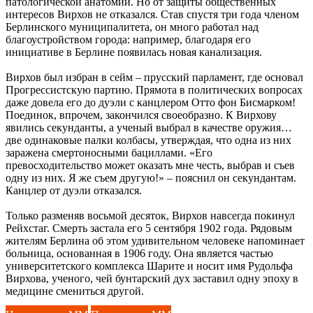
патологической анатомии. Но от защиты общественных
интересов Вирхов не отказался. Став спустя три года членом
Берлинского муниципалитета, он много работал над
благоустройством города: например, благодаря его
инициативе в Берлине появилась новая канализация.
Вирхов был избран в сейм – прусский парламент, где основал
Прогрессистскую партию. Прямота в политических вопросах
даже довела его до дуэли с канцлером Отто фон Бисмарком!
Поединок, впрочем, закончился своеобразно. К Вирхову
явились секунданты, а ученый выбрал в качестве оружия…
две одинаковые палки колбасы, утверждая, что одна из них
заражена смертоносными бациллами. «Его
превосходительство может оказать мне честь, выбрав и съев
одну из них. Я же съем другую!» – пояснил он секундантам.
Канцлер от дуэли отказался.
Только разменяв восьмой десяток, Вирхов навсегда покинул
Рейхстаг. Смерть застала его 5 сентября 1902 года. Рядовым
жителям Берлина об этом удивительном человеке напоминает
больница, основанная в 1906 году. Она является частью
университетского комплекса Шарите и носит имя Рудольфа
Вирхова, ученого, чей бунтарский дух заставил одну эпоху в
медицине смениться другой.