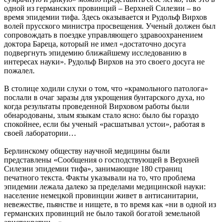
одной из германских провинций – Верхней Силезии – во
время эпидемии тифа. Здесь оказывается и Рудольф Вирхов
волей прусского министра просвещения. Ученый должен был
сопровождать в поездке управляющего здравоохранением
доктора Бареца, который не имел «достаточно досуга
подвергнуть эпидемию ближайшему исследованию в
интересах науки». Рудольф Вирхов на это своего досуга не
пожалел.
В столице ходили слухи о том, что «крамольного патолога»
послали в очаг заразы для укрощения бунтарского духа, но
когда результаты проведенной Вирховом работы были
обнародованы, злым языкам стало ясно: было бы гораздо
спокойнее, если бы ученый «расшатывал устои», работая в
своей лаборатории…
Берлинскому обществу научной медицины были
представлены «Сообщения о господствующей в Верхней
Силезии эпидемии тифа», занимающие 180 страниц
печатного текста. Факты указывали на то, что проблема
эпидемии лежала далеко за пределами медицинской науки:
население немецкой провинции живет в антисанитарии,
невежестве, пьянстве и нищете, в то время как «ни в одной из
германских провинций не было такой богатой земельной