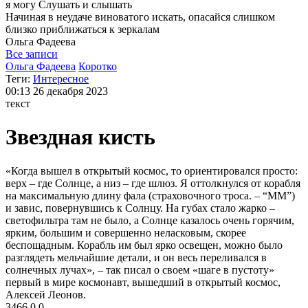
я могу
Слушать и слышать
Начиная в неудаче виноватого искать, опасайся слишком
близко приближаться к зеркалам
Ольга
Фадеева
Все записи
Ольга Фадеева
Коротко
Теги:
Интересное
00:13
26 декабря 2023
текст
Звездная кисть
«Когда вышел в открытый космос, то ориентировался просто:
верх – где Солнце, а низ – где шлюз. Я оттолкнулся от корабля
на максимальную длину фала (страховочного троса. – “ММ”)
и завис, повернувшись к Солнцу. На губах стало жарко –
светофильтра там не было, а Солнце казалось очень горячим,
ярким, большим и совершенно неласковым, скорее
беспощадным. Корабль им был ярко освещен, можно было
разглядеть мельчайшие детали, и он весь переливался в
солнечных лучах», – так писал о своем «шаге в пустоту»
первый в мире космонавт, вышедший в открытый космос,
Алексей Леонов.
3466
0
0