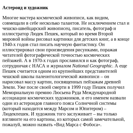
Астероид и художник
Многие мастера космической живописи, как видим,
совмещали в себе несколько талантов. Не исключением стал и
чешско-швейцарский живописец, писатель, фотограф и
иллюстратор Людек Пешек, который во время Второй
мировой войны рисовал картинки для детских книг, а в конце
1940-х годов стал писать научную фантастику. Он
иллюстрировал свои произведения рисунками, поражая
читателей фотографической точностью космических
пейзажей. А в 1970-х годах прославился и как фотограф,
сотрудничая с НАСА и журналом
National
Geographic
. А еще
Пешек считается одним из крупнейших представителей
чешской школы палеонтологической живописи – он
нарисовал массу картин, посвященных пейзажам древней
Земли. Уже после своей смерти в 1999 году Пешек получил
Мемориальную премию Люсьена Руда Международной
ассоциации космических художников, и его именем назвали
один из астероидов главного пояса Солнечной системы
(который находится между Марсом и Юпитером) –
Людекпешек. И художник того заслуживает – вы только
взгляните на его картины, из которых самой замечательной,
пожалуй, можно назвать «Вид Марса с Фобоса».