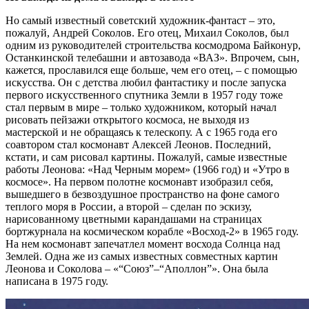
Но самый известный советский художник-фантаст – это,
пожалуй, Андрей Соколов. Его отец, Михаил Соколов, был
одним из руководителей строительства космодрома Байконур,
Останкинской телебашни и автозавода «ВАЗ». Впрочем, сын,
кажется, прославился еще больше, чем его отец, – с помощью
искусства. Он с детства любил фантастику и после запуска
первого искусственного спутника Земли в 1957 году тоже
стал первым в мире – только художником, который начал
рисовать пейзажи открытого космоса, не выходя из
мастерской и не обращаясь к телескопу. А с 1965 года его
соавтором стал космонавт Алексей Леонов. Последний,
кстати, и сам рисовал картины. Пожалуй, самые известные
работы Леонова: «Над Черным морем» (1966 год) и «Утро в
космосе». На первом полотне космонавт изобразил себя,
вышедшего в безвоздушное пространство на фоне самого
теплого моря в России, а второй – сделан по эскизу,
нарисованному цветными карандашами на страницах
бортжурнала на космическом корабле «Восход-2» в 1965 году.
На нем космонавт запечатлел момент восхода Солнца над
Землей. Одна же из самых известных совместных картин
Леонова и Соколова – «“Союз”–“Аполлон”». Она была
написана в 1975 году.