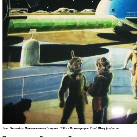
Луна. Океан бурь. Проспект имени Гагарина. 1996 г.» Иллюстрация: Юрий Швец, fandom.ru