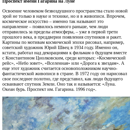
Проспект имени Гагарина на Луне
Освоение человеком безвоздушного пространства стало новой
эрой не только в науке и технике, но и в живописи. Впрочем,
космическое искусство – именно так называют это
направление – появилось немного раньше, чем люди
отправились за пределы атмосферы, – уже в первой трети
прошлого века, в преддверии появления спутников и ракет.
Картины по мотивам космической эпохи рисовал, например,
советский художник Юрий Швец в 1934 году. Именно он,
кстати, работал над декорациями к фильмам о будущем вместе
с Константином Циолковским, среди которых: «Космический
рейс», «Небо зовет», «Вселенная» или «Дорога к звездам». А
еще этот художник считается основоположником научно-
фантастической живописи в стране. В 1972 году он нарисовал
свое последнее полотно, где представил, как люди будущего
осваивают спутник Земли. Оно так и называется: «Луна.
Океан бурь. Проспект им. Гагарина. 1996 год».