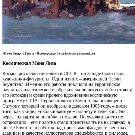
«Вид на Сатурн с Титана» Иллюстрация: Чесли Боунстелл, bonestell.org
Космическая Мона Лиза
Космос рисовали не только в СССР – на Западе были свои
художники-футуристы. Один из них – американец Чесли
Боунстелл. Именно его работы повлияли на европейское
научно-фантастическое изобразительное искусство (он стоял у
его истоков) и среди прочего вдохновили космическую
программу США. Первое полотно Боунстелла посвящено
Сатурну, который он изобразил в далеком 1905 году, – после
того, как увидел «окольцованную» планету в телескоп. Увы,
через год картина погибла в пожаре. Но художника это не
остановило – его полотна стали представлять на выставках, а
позже Боунстелл работал над проектами фасадов известных
зданий и в качестве иллюстратора спецэффектов к фильмам.