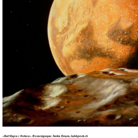
«Вид Марса с Фобоса». Иллюстрация: Людек Пешек, ludekpesek.ch