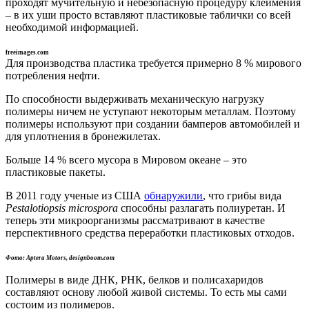
проходят мучительную и небезопасную процедуру клеймения
– в их уши просто вставляют пластиковые таблички со всей
необходимой информацией.
freeimages.com
Для производства пластика требуется примерно 8 % мирового
потребления нефти.
По способности выдерживать механическую нагрузку
полимеры ничем не уступают некоторым металлам. Поэтому
полимеры используют при создании бамперов автомобилей и
для уплотнения в бронежилетах.
Больше 14 % всего мусора в Мировом океане – это
пластиковые пакеты.
В 2011 году ученые из США
обнаружили
, что грибы вида
Pestalotiopsis microspora
способны разлагать полиуретан. И
теперь эти микроорганизмы рассматривают в качестве
перспективного средства переработки пластиковых отходов.
Фото: Aptera Motors, designboom.com
Полимеры в виде ДНК, РНК, белков и полисахаридов
составляют основу любой живой системы. То есть мы сами
состоим из полимеров.