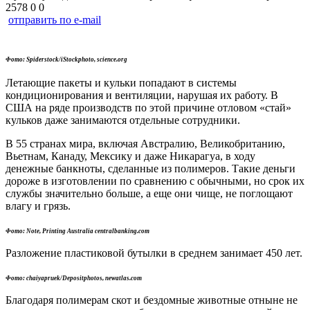
2578
0
0
отправить по e-mail
Фото: Spiderstock/iStockphoto, science.org
Летающие пакеты и кульки попадают в системы
кондиционирования и вентиляции, нарушая их работу. В
США на ряде производств по этой причине отловом «стай»
кульков даже занимаются отдельные сотрудники.
В 55 странах мира, включая Австралию, Великобританию,
Вьетнам, Канаду, Мексику и даже Никарагуа, в ходу
денежные банкноты, сделанные из полимеров. Такие деньги
дороже в изготовлении по сравнению с обычными, но срок их
службы значительно больше, а еще они чище, не поглощают
влагу и грязь.
Фото: Note, Printing Australia centralbanking.com
Разложение пластиковой бутылки в среднем занимает 450 лет.
Фото: chaiyapruek/Depositphotos, newatlas.com
Благодаря полимерам скот и бездомные животные отныне не