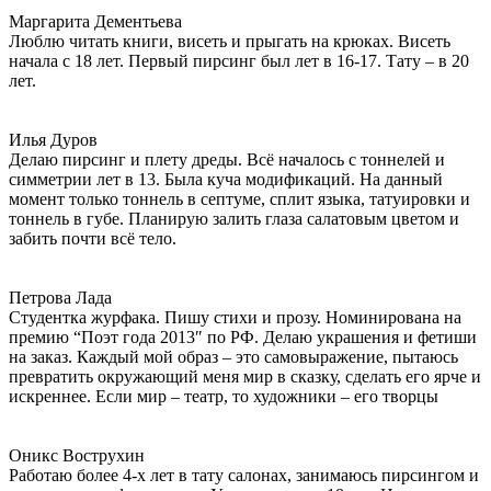
Маргарита Дементьева
Люблю читать книги, висеть и прыгать на крюках. Висеть
начала с 18 лет. Первый пирсинг был лет в 16-17. Тату – в 20
лет.
Илья Дуров
Делаю пирсинг и плету дреды. Всё началось с тоннелей и
симметрии лет в 13. Была куча модификаций. На данный
момент только тоннель в септуме, сплит языка, татуировки и
тоннель в губе. Планирую залить глаза салатовым цветом и
забить почти всё тело.
Петрова Лада
Студентка журфака. Пишу стихи и прозу. Номинирована на
премию “Поэт года 2013″ по РФ. Делаю украшения и фетиши
на заказ. Каждый мой образ – это самовыражение, пытаюсь
превратить окружающий меня мир в сказку, сделать его ярче и
искреннее. Если мир – театр, то художники – его творцы
Оникс Вострухин
Работаю более 4-х лет в тату салонах, занимаюсь пирсингом и