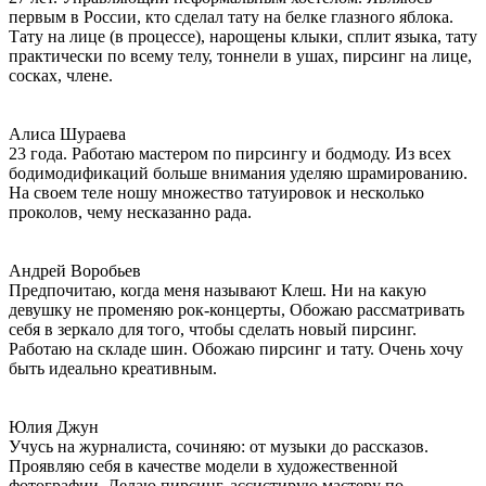
первым в России, кто сделал тату на белке глазного яблока.
Тату на лице (в процессе), нарощены клыки, сплит языка, тату
практически по всему телу, тоннели в ушах, пирсинг на лице,
сосках, члене.
Алиса Шураева
23 года. Работаю мастером по пирсингу и бодмоду. Из всех
бодимодификаций больше внимания уделяю шрамированию.
На своем теле ношу множество татуировок и несколько
проколов, чему несказанно рада.
Андрей Воробьев
Предпочитаю, когда меня называют Клеш. Ни на какую
девушку не променяю рок-концерты, Обожаю рассматривать
себя в зеркало для того, чтобы сделать новый пирсинг.
Работаю на складе шин. Обожаю пирсинг и тату. Очень хочу
быть идеально креативным.
Юлия Джун
Учусь на журналиста, сочиняю: от музыки до рассказов.
Проявляю себя в качестве модели в художественной
фотографии. Делаю пирсинг, ассистирую мастеру по