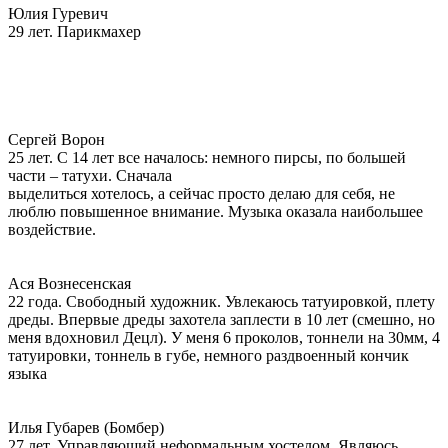
Юлия Гуревич
29 лет. Парикмахер
Сергей Ворон
25 лет. С 14 лет все началось: немного пирсы, по большей
части – татухи. Сначала
выделиться хотелось, а сейчас просто делаю для себя, не
люблю повышенное внимание. Музыка оказала наибольшее
воздействие.
Ася Вознесенская
22 года. Свободный художник. Увлекаюсь татуировкой, плету
дреды. Впервые дреды захотела заплести в 10 лет (смешно, но
меня вдохновил Децл). У меня 6 проколов, тоннели на 30мм, 4
татуировки, тоннель в губе, немного раздвоенный кончик
языка
Илья Губарев (Бомбер)
27 лет. Управляющий неформальным хостелом. Являюсь