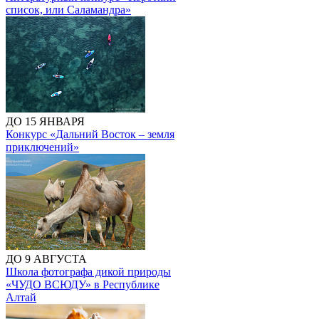
список, или Саламандра»
ДО 15 ЯНВАРЯ
Конкурс «Дальний Восток – земля
приключений»
ДО 9 АВГУСТА
Школа фотографа дикой природы
«ЧУДО ВСЮДУ» в Республике
Алтай