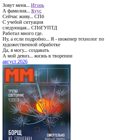
Зовут меня...
Игорь
А фамилия...
Куус
Сейчас живу...
СПб
С учебой ситуация
следующая...
СПбГУПТД
Работал много где.
Ну, а если подробно...
Я - инженер технолог по
художественной обработке
Да, я могу...
создавать
А мой девиз...
жизнь в творении
август 2026