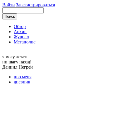
Войти
Зарегистрироваться
Обзор
Архив
Журнал
Мегаполис
я могу
летать
ни шагу назад!
Даниил
Негрей
про меня
дневник