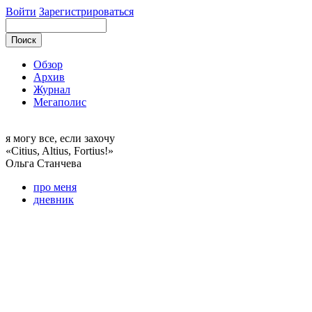
Войти
Зарегистрироваться
Обзор
Архив
Журнал
Мегаполис
я могу
все, если захочу
«Citius, Altius, Fortius!»
Ольга
Станчева
про меня
дневник